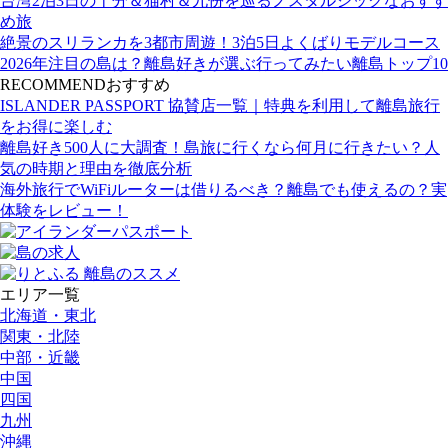
台湾2泊3日の十分＆猫村＆九份を巡るノスタルジックなおすす
め旅
絶景のスリランカを3都市周遊！3泊5日よくばりモデルコース
2026年注目の島は？離島好きが選ぶ行ってみたい離島トップ10
RECOMMEND
おすすめ
ISLANDER PASSPORT 協賛店一覧｜特典を利用して離島旅行
をお得に楽しむ
離島好き500人に大調査！島旅に行くなら何月に行きたい？人
気の時期と理由を徹底分析
海外旅行でWiFiルーターは借りるべき？離島でも使えるの？実
体験をレビュー！
エリア一覧
北海道・東北
関東・北陸
中部・近畿
中国
四国
九州
沖縄