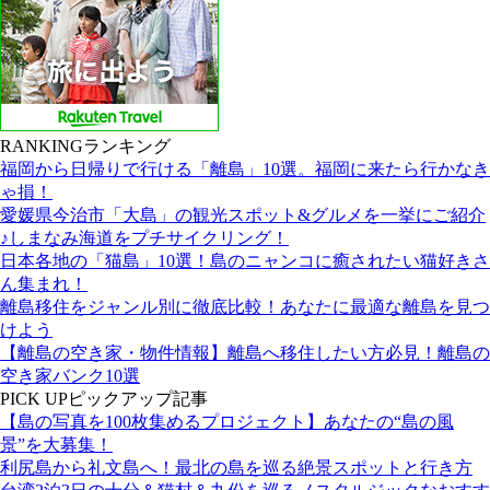
RANKING
ランキング
福岡から日帰りで行ける「離島」10選。福岡に来たら行かなき
ゃ損！
愛媛県今治市「大島」の観光スポット&グルメを一挙にご紹介
♪しまなみ海道をプチサイクリング！
日本各地の「猫島」10選！島のニャンコに癒されたい猫好きさ
ん集まれ！
離島移住をジャンル別に徹底比較！あなたに最適な離島を見つ
けよう
【離島の空き家・物件情報】離島へ移住したい方必見！離島の
空き家バンク10選
PICK UP
ピックアップ記事
【島の写真を100枚集めるプロジェクト】あなたの“島の風
景”を大募集！
利尻島から礼文島へ！最北の島を巡る絶景スポットと行き方