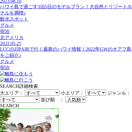
2023.08.10
ハワイ島で過ごす3泊5日のモデルプラン！大自然とリゾートホ
テルを満喫♪
観光スポット
グルメ
宿泊
北アメリカ
2022.05.25
LCCのZIPAIRで行く最新のハワイ情報！2022年GWのオアフ島
をご紹介♪
グルメ
宿泊
SEARCH
詳細検索
大エリア：
小エリア：
ジャンル：
並び順 ：
SEARCH