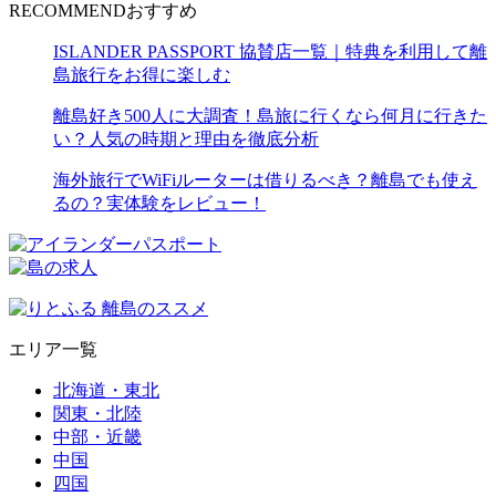
RECOMMEND
おすすめ
ISLANDER PASSPORT 協賛店一覧｜特典を利用して離
島旅行をお得に楽しむ
離島好き500人に大調査！島旅に行くなら何月に行きた
い？人気の時期と理由を徹底分析
海外旅行でWiFiルーターは借りるべき？離島でも使え
るの？実体験をレビュー！
エリア一覧
北海道・東北
関東・北陸
中部・近畿
中国
四国