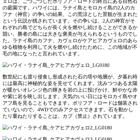
ェロは、ごつごつしたポリフア・ロードの終点にある自然石
の庭園です。ハワイには、ラナイ島とモロカイ島の2人のカ
フナ（神官）の争いの結果、この荒涼とした景観が生まれた
という伝説が残されています。その争いは、2人の神官がそ
れぞれの島でどちらが長く火を燃やし続けることができるか
競い、勝者の島には大きな褒美が与えられるというものでし
た。ラナイ島のカフナ、カヴェロがケアヒアカヴェロのあら
ゆる植物を利用して火を燃やし続けたために、この地域が不
毛の地になったと言われています。
数世紀にも渡り侵食し形成された石の塔や地層が、夕暮れ時
には最高に神秘的な姿を見せてくれます。沈みつつある太陽
が暖かいオレンジ色の輝きを岩の上に投げかけ、鮮やかな赤
や紫に岩を映し出します。天気のいい日にはモロカイ島やオ
アフ島を見ることもできます。ポリフア・ロードは舗装され
ていないので、4WDでのみアクセスできます。石を動かし
たり重ねたりすることは、カプ（禁止）されています。