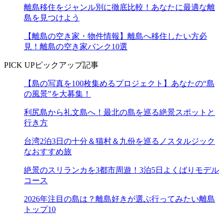
離島移住をジャンル別に徹底比較！あなたに最適な離
島を見つけよう
【離島の空き家・物件情報】離島へ移住したい方必
見！離島の空き家バンク10選
PICK UP
ピックアップ記事
【島の写真を100枚集めるプロジェクト】あなたの“島
の風景”を大募集！
利尻島から礼文島へ！最北の島を巡る絶景スポットと
行き方
台湾2泊3日の十分＆猫村＆九份を巡るノスタルジック
なおすすめ旅
絶景のスリランカを3都市周遊！3泊5日よくばりモデル
コース
2026年注目の島は？離島好きが選ぶ行ってみたい離島
トップ10