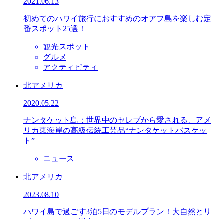
2021.06.13
初めてのハワイ旅行におすすめのオアフ島を楽しむ定
番スポット25選！
観光スポット
グルメ
アクティビティ
北アメリカ
2020.05.22
ナンタケット島：世界中のセレブから愛される、アメ
リカ東海岸の高級伝統工芸品“ナンタケットバスケッ
ト”
ニュース
北アメリカ
2023.08.10
ハワイ島で過ごす3泊5日のモデルプラン！大自然とリ