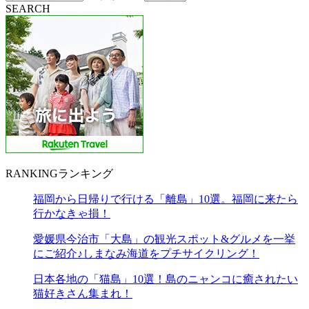
SEARCH
RANKING
ランキング
福岡から日帰りで行ける「離島」10選。福岡に来たら
行かなきゃ損！
愛媛県今治市「大島」の観光スポット&グルメを一挙
にご紹介♪しまなみ海道をプチサイクリング！
日本各地の「猫島」10選！島のニャンコに癒されたい
猫好きさん集まれ！