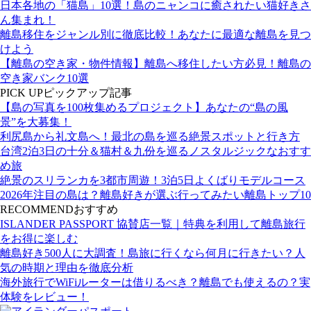
日本各地の「猫島」10選！島のニャンコに癒されたい猫好きさ
ん集まれ！
離島移住をジャンル別に徹底比較！あなたに最適な離島を見つ
けよう
【離島の空き家・物件情報】離島へ移住したい方必見！離島の
空き家バンク10選
PICK UP
ピックアップ記事
【島の写真を100枚集めるプロジェクト】あなたの“島の風
景”を大募集！
利尻島から礼文島へ！最北の島を巡る絶景スポットと行き方
台湾2泊3日の十分＆猫村＆九份を巡るノスタルジックなおすす
め旅
絶景のスリランカを3都市周遊！3泊5日よくばりモデルコース
2026年注目の島は？離島好きが選ぶ行ってみたい離島トップ10
RECOMMEND
おすすめ
ISLANDER PASSPORT 協賛店一覧｜特典を利用して離島旅行
をお得に楽しむ
離島好き500人に大調査！島旅に行くなら何月に行きたい？人
気の時期と理由を徹底分析
海外旅行でWiFiルーターは借りるべき？離島でも使えるの？実
体験をレビュー！