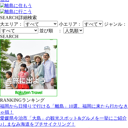
SEARCH
詳細検索
大エリア：
小エリア：
ジャンル：
並び順 ：
SEARCH
RANKING
ランキング
福岡から日帰りで行ける「離島」10選。福岡に来たら行かなき
ゃ損！
愛媛県今治市「大島」の観光スポット&グルメを一挙にご紹介
♪しまなみ海道をプチサイクリング！