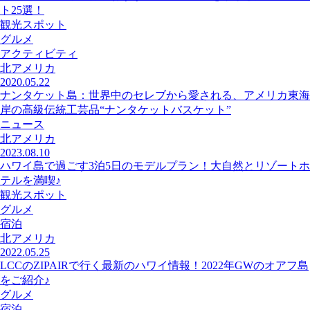
ト25選！
観光スポット
グルメ
アクティビティ
北アメリカ
2020.05.22
ナンタケット島：世界中のセレブから愛される、アメリカ東海
岸の高級伝統工芸品“ナンタケットバスケット”
ニュース
北アメリカ
2023.08.10
ハワイ島で過ごす3泊5日のモデルプラン！大自然とリゾートホ
テルを満喫♪
観光スポット
グルメ
宿泊
北アメリカ
2022.05.25
LCCのZIPAIRで行く最新のハワイ情報！2022年GWのオアフ島
をご紹介♪
グルメ
宿泊