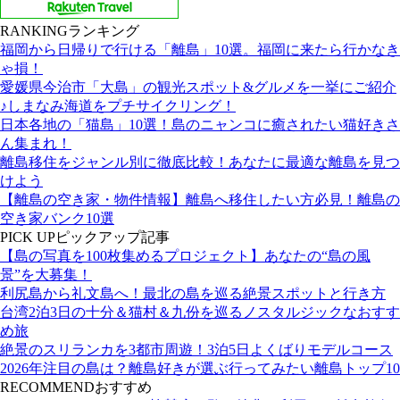
RANKING
ランキング
福岡から日帰りで行ける「離島」10選。福岡に来たら行かなき
ゃ損！
愛媛県今治市「大島」の観光スポット&グルメを一挙にご紹介
♪しまなみ海道をプチサイクリング！
日本各地の「猫島」10選！島のニャンコに癒されたい猫好きさ
ん集まれ！
離島移住をジャンル別に徹底比較！あなたに最適な離島を見つ
けよう
【離島の空き家・物件情報】離島へ移住したい方必見！離島の
空き家バンク10選
PICK UP
ピックアップ記事
【島の写真を100枚集めるプロジェクト】あなたの“島の風
景”を大募集！
利尻島から礼文島へ！最北の島を巡る絶景スポットと行き方
台湾2泊3日の十分＆猫村＆九份を巡るノスタルジックなおすす
め旅
絶景のスリランカを3都市周遊！3泊5日よくばりモデルコース
2026年注目の島は？離島好きが選ぶ行ってみたい離島トップ10
RECOMMEND
おすすめ