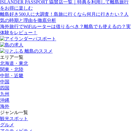
ISLANDER PASSPORT 協賛店一覧｜特典を利用して離島旅行
をお得に楽しむ
離島好き500人に大調査！島旅に行くなら何月に行きたい？人
気の時期と理由を徹底分析
海外旅行でWiFiルーターは借りるべき？離島でも使えるの？実
体験をレビュー！
エリア一覧
北海道・東北
関東・北陸
中部・近畿
中国
四国
九州
沖縄
海外
ジャンル一覧
観光スポット
グルメ
アクティビティ