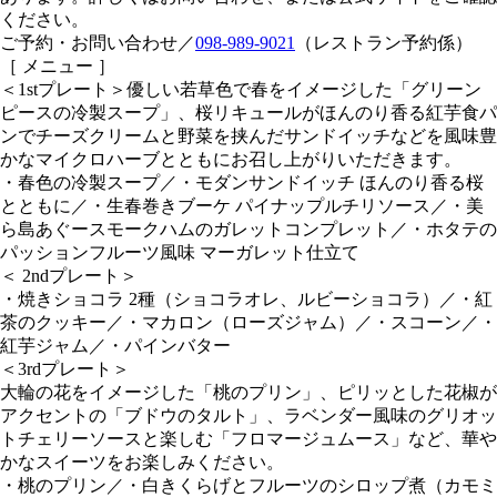
ください。
ご予約・お問い合わせ／
098-989-9021
（レストラン予約係）
［ メニュー ］
＜1stプレート＞優しい若草色で春をイメージした「グリーン
ピースの冷製スープ」、桜リキュールがほんのり香る紅芋食パ
ンでチーズクリームと野菜を挟んだサンドイッチなどを風味豊
かなマイクロハーブとともにお召し上がりいただきます。
・春色の冷製スープ／・モダンサンドイッチ ほんのり香る桜
とともに／・生春巻きブーケ パイナップルチリソース／・美
ら島あぐースモークハムのガレットコンプレット／・ホタテの
パッションフルーツ風味 マーガレット仕立て
＜ 2ndプレート＞
・焼きショコラ 2種（ショコラオレ、ルビーショコラ）／・紅
茶のクッキー／・マカロン（ローズジャム）／・スコーン／・
紅芋ジャム／・パインバター
＜3rdプレート＞
大輪の花をイメージした「桃のプリン」、ピリッとした花椒が
アクセントの「ブドウのタルト」、ラベンダー風味のグリオッ
トチェリーソースと楽しむ「フロマージュムース」など、華や
かなスイーツをお楽しみください。
・桃のプリン／・白きくらげとフルーツのシロップ煮（カモミ