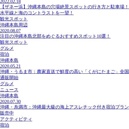
2022.02.18
【ザネー浜】沖縄本島の穴場絶景スポットの行き方と駐車場！
水平線と海のコントラストを一望！
観光スポット
沖縄本島周辺
2020.08.07
注目の沖縄本島北部をめぐるおすすめスポット10選！
観光スポット
グルメ
宿泊
沖縄本島
2020.05.21
沖縄・うるま市：農家直送で鮮度の高い「くがにたまご」全国
通販開始
グルメ
ニュース
沖縄本島
2020.07.30
沖縄・糸満市：沖縄最大級の海上アスレチック付き宿泊プラン
販売中
アクティビティ
宿泊