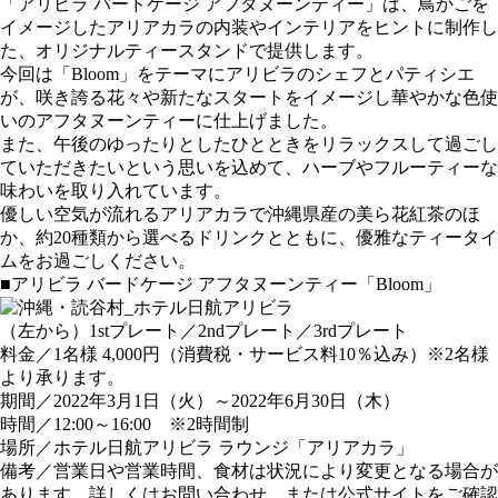
「アリビラ バードケージ アフタヌーンティー」は、鳥かごを
イメージしたアリアカラの内装やインテリアをヒントに制作し
た、オリジナルティースタンドで提供します。
今回は「Bloom」をテーマにアリビラのシェフとパティシエ
が、咲き誇る花々や新たなスタートをイメージし華やかな色使
いのアフタヌーンティーに仕上げました。
また、午後のゆったりとしたひとときをリラックスして過ごし
ていただきたいという思いを込めて、ハーブやフルーティーな
味わいを取り入れています。
優しい空気が流れるアリアカラで沖縄県産の美ら花紅茶のほ
か、約20種類から選べるドリンクとともに、優雅なティータイ
ムをお過ごしください。
■アリビラ バードケージ アフタヌーンティー「Bloom」
（左から）1stプレート／2ndプレート／3rdプレート
料金／1名様 4,000円（消費税・サービス料10％込み）※2名様
より承ります。
期間／2022年3月1日（火）～2022年6月30日（木）
時間／12:00～16:00 ※2時間制
場所／ホテル日航アリビラ ラウンジ「アリアカラ」
備考／営業日や営業時間、食材は状況により変更となる場合が
あります。詳しくはお問い合わせ、または公式サイトをご確認