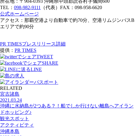
所在地：〒904-0393 沖縄県中頭郡読谷村字儀間600
TEL：
098-982-9111
（代表）FAX：098-958-6620
公式ホームページ
アクセス：那覇空港より自動車で約70分、空港リムジンバスB
エリアで約90分
PR TIMESプレスリリース詳細
提供：
PR TIMES
TWEET
SHARE
LINE
RELATED
宮古諸島
2021.03.24
沖縄に水納島が2つある？！船でしか行けない離島へアイラン
ドホッピング♪
観光スポット
アクティビティ
沖縄本島