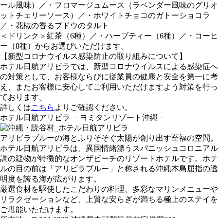
ール風味）／・フロマージュムース（ラベンダー風味のグリオ
ットチェリーソース）／・ホワイトチョコのガトーショコラ
／・花椒の香るブドウのタルト
＜ドリンク＞紅茶（6種）／・ハーブティー（6種）／・コーヒ
ー（8種）からお選びいただけます。
【新型コロナウイルス感染防止の取り組みについて】
ホテル日航アリビラでは、新型コロナウイルスによる感染症へ
の対策として、お客様ならびに従業員の健康と安全を第一に考
え、またお客様に安心してご利用いただけますよう対策を行っ
ております。
詳しくは
こちら
よりご確認ください。
ホテル日航アリビラ －ヨミタンリゾート沖縄－
アリビラブルーの海とふりそそぐ太陽が創り出す至福の空間。
ホテル日航アリビラは、異国情緒漂うスパニッシュコロニアル
調の建物が特徴的なオンザビーチのリゾートホテルです。ホテ
ルの目の前は「アリビラブルー」と称される沖縄本島屈指の透
明度を誇る海が広がります。
厳選食材を駆使したこだわりの料理、多彩なマリンメニューや
リラクゼーションなど、上質な安らぎが満ちる極上のステイを
ご堪能いただけます。