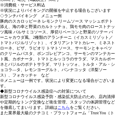
※消費税・サービス料込
※状況によりバイキングの開催を中止する場合もございます
◇ランチバイキング メニュー例
豚肉のスカロッピーネ レモンクリームソース マッシュポテト
添え、海の幸と野菜のカルトッチョ、鶏モモ肉のローストナッ
ツ風味 バルサミコソース、厚切りベーコンと野菜のソテー バ
ーニャカウダ風、2種類のアランチーニ（イカスミリゾット／
トマトバジルリゾット）、イタリアントマトカレー、ミネスト
ローネ、ピザ、ラビオリ トマトソース、サーモンとキャベツ
のクリームパスタ、ボンゴレビアンコ、サーモンのマンテカー
ト風、カポナータ、トマトとルッコラのサラダ、マスカルポー
ネとバジルのポテトサラダ、マリトッツォ、トルタ・アル・シ
ョコラ―タ、レモンヨーグルト、パンナコッタ（洋梨ソー
ス）、フォカッチャ など
※メニューは一例です。状況により変更になる場合がございま
す。
◆新型コロナウイルス感染症への対策について
新型コロナウイルス感染予防・感染拡大防止のため、店内清掃
や定期的なトング交換など衛生管理、スタッフの体調管理など
を徹底してまいります。詳細は
こちら
をご覧ください。
また業界最大級のクチコミ・プラットフォーム「Trust You（ト