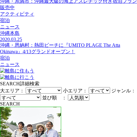
沖縄・糸満市：沖縄最大級の海上アスレチック付き宿泊プラン
販売中
アクティビティ
宿泊
ニュース
沖縄本島
2020.03.25
沖縄・恩納村：熱田ビーチに『UMITO PLAGE The Atta
Okinawa』4/13グランドオープン！
宿泊
ニュース
SEARCH
詳細検索
大エリア：
小エリア：
ジャンル：
並び順 ：
SEARCH