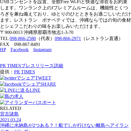
USBコンセントを設置、全館Free Wi-Fiと快適な滞在をお約束
します。ワンランク上のJプレミアムルームは、機能性とくつ
ろぎを兼ね備えており、ゆとりのひとときをお過ごしいただけ
ます。レストラン ボナペティでは、沖縄ならではの旬の食材
とシェフこだわりの味をお楽しみいただけます。
〒900-0013 沖縄県那覇市牧志1-3-70
TEL
098-866-2580
（代表）
098-866-2971
（レストラン直通）
FAX 098-867-8491
HP
Facebook
Instagram
PR TIMESプレスリリース詳細
提供：
PR TIMES
TWEET
SHARE
LINE
RELATED
宮古諸島
2021.03.24
沖縄に水納島が2つある？！船でしか行けない離島へアイラン