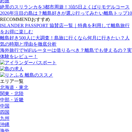
め旅
絶景のスリランカを3都市周遊！3泊5日よくばりモデルコース
2026年注目の島は？離島好きが選ぶ行ってみたい離島トップ10
RECOMMEND
おすすめ
ISLANDER PASSPORT 協賛店一覧｜特典を利用して離島旅行
をお得に楽しむ
離島好き500人に大調査！島旅に行くなら何月に行きたい？人
気の時期と理由を徹底分析
海外旅行でWiFiルーターは借りるべき？離島でも使えるの？実
体験をレビュー！
エリア一覧
北海道・東北
関東・北陸
中部・近畿
中国
四国
九州
沖縄
海外