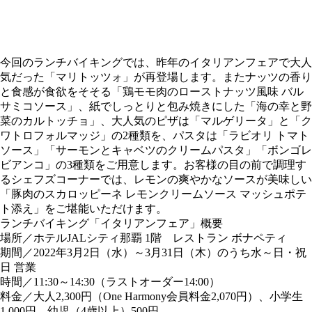
今回のランチバイキングでは、昨年のイタリアンフェアで大人
気だった「マリトッツォ」が再登場します。またナッツの香り
と食感が食欲をそそる「鶏モモ肉のローストナッツ風味 バル
サミコソース」、紙でしっとりと包み焼きにした「海の幸と野
菜のカルトッチョ」、大人気のピザは「マルゲリータ」と「ク
ワトロフォルマッジ」の2種類を、パスタは「ラビオリ トマト
ソース」「サーモンとキャベツのクリームパスタ」「ボンゴレ
ビアンコ」の3種類をご用意します。お客様の目の前で調理す
るシェフズコーナーでは、レモンの爽やかなソースが美味しい
「豚肉のスカロッピーネ レモンクリームソース マッシュポテ
ト添え」をご堪能いただけます。
ランチバイキング「イタリアンフェア」概要
場所／ホテルJALシティ那覇 1階 レストラン ボナペティ
期間／2022年3月2日（水）～3月31日（木）のうち水～日・祝
日 営業
時間／11:30～14:30（ラストオーダー14:00）
料金／大人2,300円（One Harmony会員料金2,070円）、小学生
1,000円、幼児（4歳以上）500円