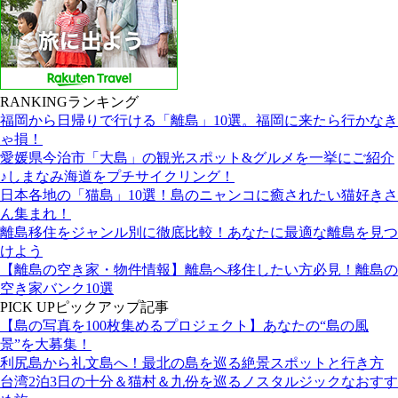
RANKING
ランキング
福岡から日帰りで行ける「離島」10選。福岡に来たら行かなき
ゃ損！
愛媛県今治市「大島」の観光スポット&グルメを一挙にご紹介
♪しまなみ海道をプチサイクリング！
日本各地の「猫島」10選！島のニャンコに癒されたい猫好きさ
ん集まれ！
離島移住をジャンル別に徹底比較！あなたに最適な離島を見つ
けよう
【離島の空き家・物件情報】離島へ移住したい方必見！離島の
空き家バンク10選
PICK UP
ピックアップ記事
【島の写真を100枚集めるプロジェクト】あなたの“島の風
景”を大募集！
利尻島から礼文島へ！最北の島を巡る絶景スポットと行き方
台湾2泊3日の十分＆猫村＆九份を巡るノスタルジックなおすす