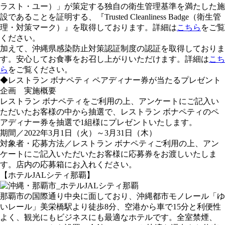
ラスト・ユー）」が策定する独自の衛生管理基準を満たした施
設であることを証明する、『Trusted Cleanliness Badge（衛生管
理・対策マーク）』を取得しております。詳細は
こちら
をご覧
ください。
加えて、沖縄県感染防止対策認証制度の認証を取得しておりま
す。安心してお食事をお召し上がりいただけます。詳細は
こち
ら
をご覧ください。
◆レストラン ボナペティ ペアディナー券が当たるプレゼント
企画 実施概要
レストラン ボナペティをご利用の上、アンケートにご記入い
ただいたお客様の中から抽選で、レストラン ボナペティのペ
アディナー券を抽選で1組様にプレゼントいたします。
期間／2022年3月1日（火）～3月31日（木）
対象者・応募方法／レストラン ボナペティご利用の上、アン
ケートにご記入いただいたお客様に応募券をお渡しいたしま
す。店内の応募箱にお入れください。
【ホテルJALシティ那覇】
那覇市の国際通り中央に面しており、沖縄都市モノレール「ゆ
いレール」美栄橋駅より徒歩8分、空港から車で15分と利便性
よく、観光にもビジネスにも最適なホテルです。全室禁煙、