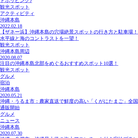
ドホッピング♪
観光スポット
アクティビティ
沖縄本島
2022.02.18
【ザネー浜】沖縄本島の穴場絶景スポットの行き方と駐車場！
水平線と海のコントラストを一望！
観光スポット
沖縄本島周辺
2020.08.07
注目の沖縄本島北部をめぐるおすすめスポット10選！
観光スポット
グルメ
宿泊
沖縄本島
2020.05.21
沖縄・うるま市：農家直送で鮮度の高い「くがにたまご」全国
通販開始
グルメ
ニュース
沖縄本島
2020.07.30