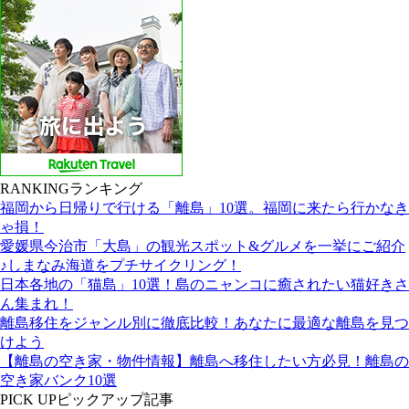
RANKING
ランキング
福岡から日帰りで行ける「離島」10選。福岡に来たら行かなき
ゃ損！
愛媛県今治市「大島」の観光スポット&グルメを一挙にご紹介
♪しまなみ海道をプチサイクリング！
日本各地の「猫島」10選！島のニャンコに癒されたい猫好きさ
ん集まれ！
離島移住をジャンル別に徹底比較！あなたに最適な離島を見つ
けよう
【離島の空き家・物件情報】離島へ移住したい方必見！離島の
空き家バンク10選
PICK UP
ピックアップ記事