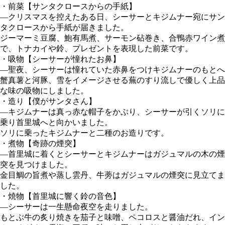
・前菜【サンタクロースからの手紙】
―クリスマスを控えたある日、シーサーとキジムナー宛にサン
タクロースから手紙が届きました。
ジーマーミ豆腐、鮑有馬煮、サーモン砧巻き、合鴨赤ワイン煮
で、トナカイや鈴、プレゼントを表現した前菜です。
・吸物【シーサーが憧れたお鼻】
―聖夜、シーサーは憧れていた赤鼻をつけキジムナーのもとへ
蟹真薯と河豚、雪をイメージさせる蕪のすり流しで優しく上品
な味の吸物にしました。
・造り【僕がサンタさん】
―キジムナーは真っ赤な帽子をかぶり、シーサーが引くソリに
乗り首里城へと向かいました。
ソリに乗ったキジムナーと二種のお造りです。
・煮物【奇跡の煙突】
―首里城に着くとシーサーとキジムナーはガジュマルの木の煙
突を見つけました。
金目鯛の旨煮や蒸し雲丹、牛蒡はガジュマルの煙突に見立てま
した。
・焼物【首里城に響く鈴の音色】
―シーサーは一生懸命夜空を走りました。
もとぶ牛の炙り焼きを茄子と味噌、ペコロスと醤油だれ、イン