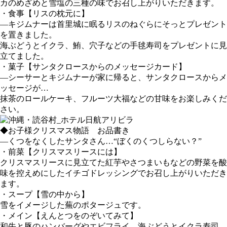
カのめざめと雪塩の三種の味でお召し上がりいただきます。
・食事【リスの枕元に】
―キジムナーは首里城に眠るリスのねぐらにそっとプレゼント
を置きました。
海ぶどうとイクラ、鮪、穴子などの手毬寿司をプレゼントに見
立てました。
・菓子【サンタクロースからのメッセージカード】
―シーサーとキジムナーが家に帰ると、サンタクロースからメ
ッセージが…
抹茶のロールケーキ、フルーツ大福などの甘味をお楽しみくだ
さい。
◆お子様クリスマス物語 お品書き
―くつをなくしたサンタさん…“ぼくのくつしらない？”
・前菜【クリスマスリースには】
クリスマスリースに見立てた紅芋やさつまいもなどの野菜を酸
味を控えめにしたイチゴドレッシングでお召し上がりいただき
ます。
・スープ【雪の中から】
雪をイメージした蕪のポタージュです。
・メイン【えんとつをのぞいてみて】
和牛と豚のハンバーグやエビフライ、海ぶどうとイクラ寿司、