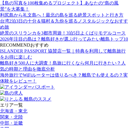
【島の写真を100枚集めるプロジェクト】あなたの“島の風
景”を大募集！
利尻島から礼文島へ！最北の島を巡る絶景スポットと行き方
台湾2泊3日の十分＆猫村＆九份を巡るノスタルジックなおすす
め旅
絶景のスリランカを3都市周遊！3泊5日よくばりモデルコース
2026年注目の島は？離島好きが選ぶ行ってみたい離島トップ10
RECOMMEND
おすすめ
ISLANDER PASSPORT 協賛店一覧｜特典を利用して離島旅行
をお得に楽しむ
離島好き500人に大調査！島旅に行くなら何月に行きたい？人
気の時期と理由を徹底分析
海外旅行でWiFiルーターは借りるべき？離島でも使えるの？実
体験をレビュー！
エリア一覧
北海道・東北
関東・北陸
中部・近畿