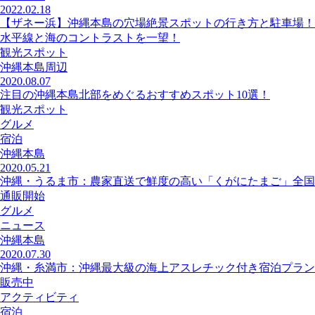
2022.02.18
【ザネー浜】沖縄本島の穴場絶景スポットの行き方と駐車場！
水平線と海のコントラストを一望！
観光スポット
沖縄本島周辺
2020.08.07
注目の沖縄本島北部をめぐるおすすめスポット10選！
観光スポット
グルメ
宿泊
沖縄本島
2020.05.21
沖縄・うるま市：農家直送で鮮度の高い「くがにたまご」全国
通販開始
グルメ
ニュース
沖縄本島
2020.07.30
沖縄・糸満市：沖縄最大級の海上アスレチック付き宿泊プラン
販売中
アクティビティ
宿泊