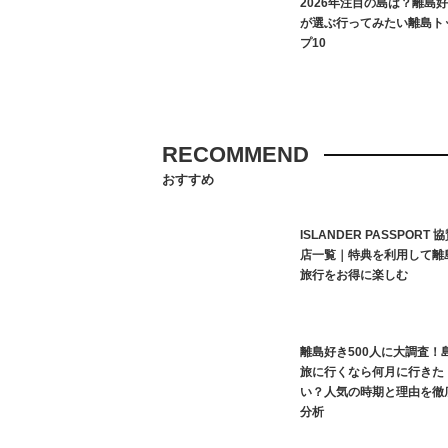
2026年注目の島は？離島
が選ぶ行ってみたい離島ト
プ10
RECOMMEND
おすすめ
ISLANDER PASSPORT 
店一覧｜特典を利用して離
旅行をお得に楽しむ
離島好き500人に大調査！
旅に行くなら何月に行きた
い？人気の時期と理由を徹
分析