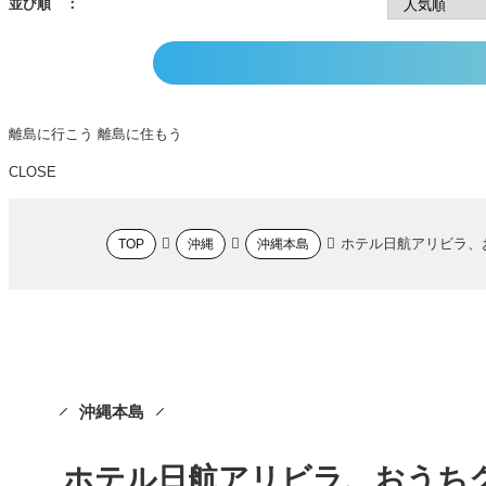
並び順 ：
離島に行こう
離島に住もう
CLOSE
ホテル日航アリビラ、
TOP
沖縄
沖縄本島
沖縄本島
ホテル日航アリビラ、おうち