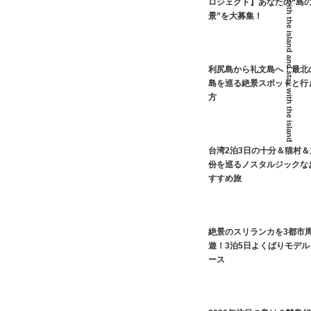
I live with the island and stay with the island
ロジェクト】あなたの“島
景”を大募集！
利尻島から礼文島へ！最北
島を巡る絶景スポットと行
方
台湾2泊3日の十分＆猫村＆
份を巡るノスタルジックな
すすめ旅
絶景のスリランカを3都市
遊！3泊5日よくばりモデル
ース