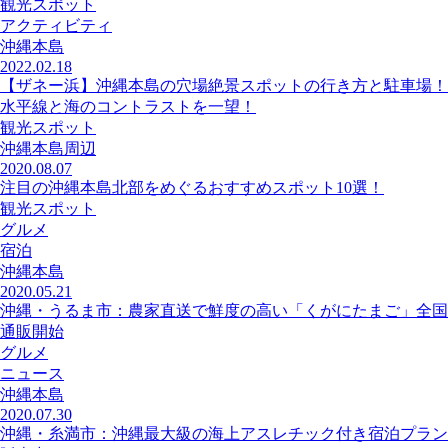
観光スポット
アクティビティ
沖縄本島
2022.02.18
【ザネー浜】沖縄本島の穴場絶景スポットの行き方と駐車場！
水平線と海のコントラストを一望！
観光スポット
沖縄本島周辺
2020.08.07
注目の沖縄本島北部をめぐるおすすめスポット10選！
観光スポット
グルメ
宿泊
沖縄本島
2020.05.21
沖縄・うるま市：農家直送で鮮度の高い「くがにたまご」全国
通販開始
グルメ
ニュース
沖縄本島
2020.07.30
沖縄・糸満市：沖縄最大級の海上アスレチック付き宿泊プラン