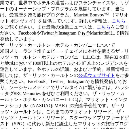
業です。世界中でホテルの運営およびフランチャイズや、リゾ
ートのオーナーシップ・プログラムを展開しています。当社
は、受賞歴を誇る旅行プログラム、Marriott Bonvoy™ （マリオ
ット ボンヴォイ）を提供しています。詳しい情報は、
こちら
をご覧ください。また最新の企業ニュースは、
こちら
をご覧く
ださい。FacebookやTwitterとInstagramでも@MarriottIntlにて情報
発信しています。
ザ・リッツ・カールトン・ホテル・カンパニーについて
米国メリーランド州チェビー・チェイスに本社を構えるザ・リ
ッツ・カールトン・ホテル・カンパニーL.L.C.は、現在32 の国
と地域において100軒以上のホテルと45 軒以上のレジデンスを
運営しています。各ホテルの詳細、およびご予約、最新情報に
関しては、ザ・リッツ・カールトンの
公式ウェブサイト
をご参
照ください。Facebook、Twitter、Instagramでも情報発信してお
り、ソーシャルメディアでリアルタイムに繋がるには、ハッシ
ュタグ#RCMemories をぜひご利用ください。ザ・リッツ・カ
ールトン・ホテル・カンパニーL.L.C.は、マリオット・インタ
ーナショナル（NASDAQ: MAR）の完全子会社です。ザ・リ
ッツ・カールトンは、これまでのマリオット リワード、ザ・
リッツ・カールトン・リワード、スターウッドプリファードゲ
スト（SPG）に代わり新たに誕生したマリオットの旅行プログ