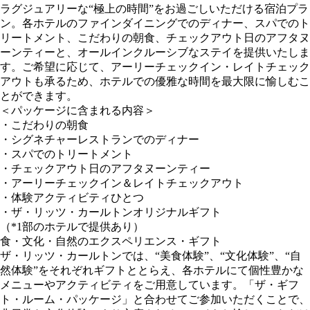
ラグジュアリーな“極上の時間”をお過ごしいただける宿泊プラ
ン。各ホテルのファインダイニングでのディナー、スパでのト
リートメント、こだわりの朝食、チェックアウト日のアフタヌ
ーンティーと、オールインクルーシブなステイを提供いたしま
す。ご希望に応じて、アーリーチェックイン・レイトチェック
アウトも承るため、ホテルでの優雅な時間を最大限に愉しむこ
とができます。
＜パッケージに含まれる内容＞
・こだわりの朝食
・シグネチャーレストランでのディナー
・スパでのトリートメント
・チェックアウト日のアフタヌーンティー
・アーリーチェックイン＆レイトチェックアウト
・体験アクティビティひとつ
・ザ・リッツ・カールトンオリジナルギフト
（*1部のホテルで提供あり）
食・文化・自然のエクスペリエンス・ギフト
ザ・リッツ・カールトンでは、“美食体験”、“文化体験”、“自
然体験”をそれぞれギフトととらえ、各ホテルにて個性豊かな
メニューやアクティビティをご用意しています。「ザ・ギフ
ト・ルーム・パッケージ」と合わせてご参加いただくことで、