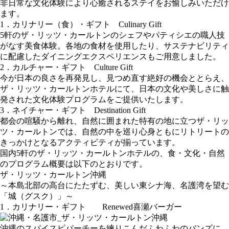
非日常な文化体験により心癒されるステイをお愉しみいただけ
ます。
1．カリナリー（食）・ギフト Culinary Gift
5軒のザ・リッツ・カールトンのシェフやパティシエの職人技
がなす美食体験。各地の食材を使用したり、サステナビリティ
に配慮したダイニングエクスペリエンスもご用意しました。
2．カルチャー・ギフト Culture Gift
今が日本の良さを再発見し、見つめ直す絶好の機会ととらえ、
ザ・リッツ・カールトンホテルにて、日本の文化や美しさに触
発された文化体験プログラムをご提供いたします。
3．ネイチャー・ギフト Destination Gift
都会の喧騒から離れ、自然に囲まれた特有の地に立つザ・リッ
ツ・カールトンでは、自然の中を巡り心身ともにリトリートの
きっかけとなるアクティビティが揃っています。
国内5軒のザ・リッツ・カールトンホテルの、食・文化・自然
のプログラム概要は以下のとおりです。
ザ・リッツ・カールトン沖縄
～本島北部の高台にたたずむ、美しい東シナ海、名護湾を望む
「城（グスク）」～
1．カリナリー・ギフト Renewed喜瀬バーガー
沖縄のスパイスピパーチーを練りこんだふわふわのバンズに、