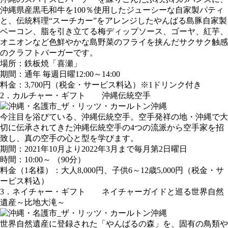
沖縄県産黒毛和牛を100％使用したジューシーな自家製パティ
と、伝統料理“スーチカー”をアレンジしたやんばる島豚自家製
ベーコン、脂を引き立てる梅ディップソース、ゴーヤ、紅芋、
オニオンなど色鮮やかな島野菜のフライを挟んだサクサク触感
のクラフトバーガーです。
場所：鉄板焼「喜瀬」
期間：通年 毎週日曜12:00～14:00
料金：3,700円（税金・サービス料込）※1ドリンク付き
2．カルチャー・ギフト 沖縄伝統空手
今注目を浴びている、沖縄伝統空手。空手発祥の地・沖縄で大
切に伝承されてきた沖縄伝統空手の4つの流派から空手家を招
致し、真の空手の心と型を学びます。
期間：2021年10月より2022年3月まで毎月第2日曜日
時間：10:00～ （90分）
料金（1名様）：大人8,000円、子供6～12歳5,000円（税金・サ
ービス料込）
3．ネイチャー・ギフト ネイチャーガイドと巡る世界自然
遺産～比地大滝～
世界自然遺産に登録された「やんばるの森」を、固有の鳥類や