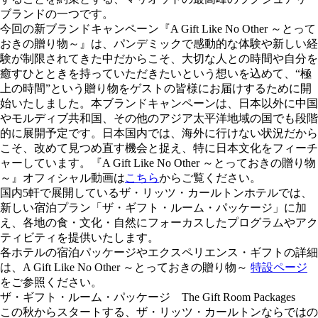
ブランドの一つです。
今回の新ブランドキャンペーン『A Gift Like No Other ～とって
おきの贈り物～』は、パンデミックで感動的な体験や新しい経
験が制限されてきた中だからこそ、大切な人との時間や自分を
癒すひとときを持っていただきたいという想いを込めて、“極
上の時間”という贈り物をゲストの皆様にお届けするために開
始いたしました。本ブランドキャンペーンは、日本以外に中国
やモルディブ共和国、その他のアジア太平洋地域の国でも段階
的に展開予定です。日本国内では、海外に行けない状況だから
こそ、改めて見つめ直す機会と捉え、特に日本文化をフィーチ
ャーしています。『A Gift Like No Other ～とっておきの贈り物
～』オフィシャル動画は
こちら
からご覧ください。
国内5軒で展開しているザ・リッツ・カールトンホテルでは、
新しい宿泊プラン「ザ・ギフト・ルーム・パッケージ」に加
え、各地の食・文化・自然にフォーカスしたプログラムやアク
ティビティを提供いたします。
各ホテルの宿泊パッケージやエクスペリエンス・ギフトの詳細
は、A Gift Like No Other ～とっておきの贈り物～
特設ページ
をご参照ください。
ザ・ギフト・ルーム・パッケージ The Gift Room Packages
この秋からスタートする、ザ・リッツ・カールトンならではの