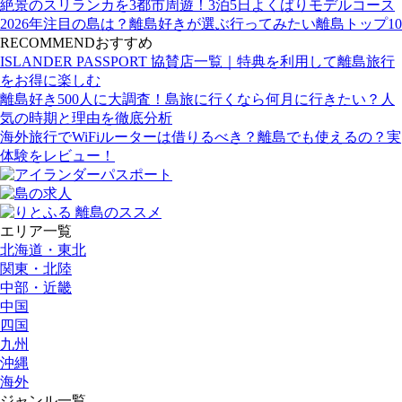
絶景のスリランカを3都市周遊！3泊5日よくばりモデルコース
2026年注目の島は？離島好きが選ぶ行ってみたい離島トップ10
RECOMMEND
おすすめ
ISLANDER PASSPORT 協賛店一覧｜特典を利用して離島旅行
をお得に楽しむ
離島好き500人に大調査！島旅に行くなら何月に行きたい？人
気の時期と理由を徹底分析
海外旅行でWiFiルーターは借りるべき？離島でも使えるの？実
体験をレビュー！
エリア一覧
北海道・東北
関東・北陸
中部・近畿
中国
四国
九州
沖縄
海外
ジャンル一覧