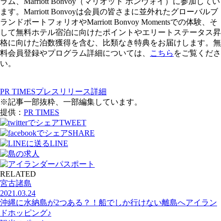
ラム、Marriott Bonvoy（マリオット ボンヴォイ）に参加してい
ます。Marriott Bonvoyは会員の皆さまに並外れたグローバルブ
ランドポートフォリオやMarriott Bonvoy Momentsでの体験、そ
して無料ホテル宿泊に向けたポイントやエリートステータス昇
格に向けた泊数獲得を含む、比類なき特典をお届けします。無
料会員登録やプログラム詳細については、
こちら
をご覧くださ
い。
PR TIMESプレスリリース詳細
※記事一部抜粋、一部編集しています。
提供：
PR TIMES
TWEET
SHARE
LINE
RELATED
宮古諸島
2021.03.24
沖縄に水納島が2つある？！船でしか行けない離島へアイラン
ドホッピング♪