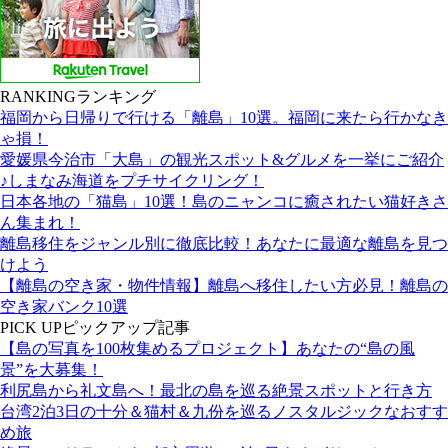
RANKING
ランキング
福岡から日帰りで行ける「離島」10選。福岡に来たら行かなき
ゃ損！
愛媛県今治市「大島」の観光スポット&グルメを一挙にご紹介
♪しまなみ海道をプチサイクリング！
日本各地の「猫島」10選！島のニャンコに癒されたい猫好きさ
ん集まれ！
離島移住をジャンル別に徹底比較！あなたに最適な離島を見つ
けよう
【離島の空き家・物件情報】離島へ移住したい方必見！離島の
空き家バンク10選
PICK UP
ピックアップ記事
【島の写真を100枚集めるプロジェクト】あなたの“島の風
景”を大募集！
利尻島から礼文島へ！最北の島を巡る絶景スポットと行き方
台湾2泊3日の十分＆猫村＆九份を巡るノスタルジックなおすす
め旅