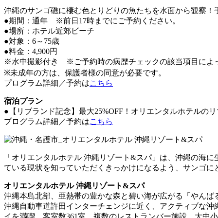
沖縄のサンゴ礁に棲む色とりどりの魚たちを水面から観察！
●期間：通年 ※前日17時までにご予約ください。
●場所：ホテル近郊ビーチ
●対象：6～75歳
●料金：4,900円
※水中撮影付き ※ご予約時の病歴チェックの該当項目によ
※未成年の方は、保護者様の同意が必要です。
プログラム詳細／予約は
こちら
宿泊プラン
●【リブランド記念】最大25%OFF！オリエンタルホテルの
プログラム詳細／予約は
こちら
「オリエンタルホテル 沖縄リゾート&スパ」は、沖縄の海
ている現状を知っていただくきっかけになるよう、サンゴに
オリエンタルホテル 沖縄リゾート&スパ
沖縄本島北部、亜熱帯の豊かな森と碧い海が広がる「やんば
沖縄自動車道許田インターチェンジに近く、アクティブな沖
イを満喫。客室数361室、複数のレストランバー施設、大中