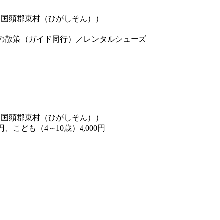
／国頭郡東村（ひがしそん））
円
の散策（ガイド同行）／レンタルシューズ
／国頭郡東村（ひがしそん））
円、こども（4～10歳）4,000円
。