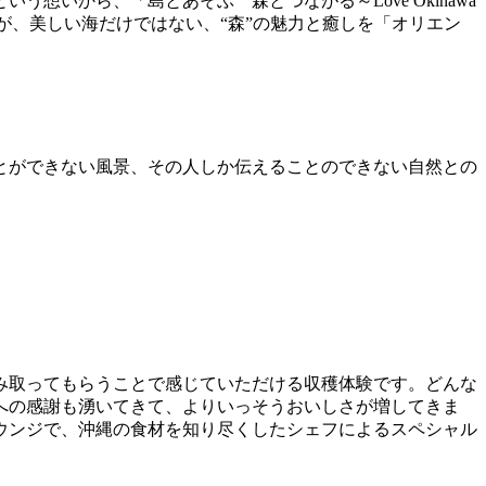
いから、「島とあそぶ 森とつながる～Love Okinawa
りますが、美しい海だけではない、“森”の魅力と癒しを「オリエン
とができない風景、その人しか伝えることのできない自然との
み取ってもらうことで感じていただける収穫体験です。どんな
への感謝も湧いてきて、よりいっそうおいしさが増してきま
ウンジで、沖縄の食材を知り尽くしたシェフによるスペシャル