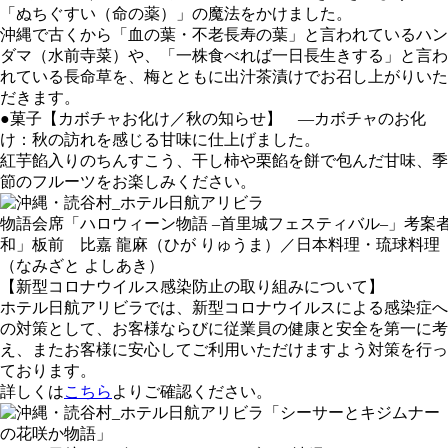
「ぬちぐすい（命の薬）」の魔法をかけました。
沖縄で古くから「血の葉・不老長寿の葉」と言われているハン
ダマ（水前寺菜）や、「一株食べれば一日長生きする」と言わ
れている長命草を、梅とともに出汁茶漬けでお召し上がりいた
だきます。
●菓子【カボチャお化け／秋の知らせ】 ―カボチャのお化
け：秋の訪れを感じる甘味に仕上げました。
紅芋餡入りのちんすこう、干し柿や栗餡を餅で包んだ甘味、季
節のフルーツをお楽しみください。
物語会席「ハロウィーン物語 –首里城フェスティバル–」考案
和」板前 比嘉 龍麻（ひが りゅうま）／日本料理・琉球料理
（なみざと よしあき）
【新型コロナウイルス感染防止の取り組みについて】
ホテル日航アリビラでは、新型コロナウイルスによる感染症へ
の対策として、お客様ならびに従業員の健康と安全を第一に考
え、またお客様に安心してご利用いただけますよう対策を行っ
ております。
詳しくは
こちら
よりご確認ください。