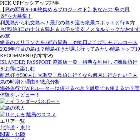
PICK UP
ピックアップ記事
【島の写真を100枚集めるプロジェクト】あなたの“島の風
景”を大募集！
利尻島から礼文島へ！最北の島を巡る絶景スポットと行き方
台湾2泊3日の十分＆猫村＆九份を巡るノスタルジックなおすす
め旅
絶景のスリランカを3都市周遊！3泊5日よくばりモデルコース
2026年注目の島は？離島好きが選ぶ行ってみたい離島トップ10
RECOMMEND
おすすめ
ISLANDER PASSPORT 協賛店一覧｜特典を利用して離島旅行
をお得に楽しむ
離島好き500人に大調査！島旅に行くなら何月に行きたい？人
気の時期と理由を徹底分析
海外旅行でWiFiルーターは借りるべき？離島でも使えるの？実
体験をレビュー！
エリア一覧
北海道・東北
関東・北陸