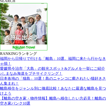
SEARCH
RANKING
ランキング
福岡から日帰りで行ける「離島」10選。福岡に来たら行かなき
ゃ損！
愛媛県今治市「大島」の観光スポット&グルメを一挙にご紹介
♪しまなみ海道をプチサイクリング！
日本各地の「猫島」10選！島のニャンコに癒されたい猫好きさ
ん集まれ！
離島移住をジャンル別に徹底比較！あなたに最適な離島を見つ
けよう
【離島の空き家・物件情報】離島へ移住したい方必見！離島の
空き家バンク10選