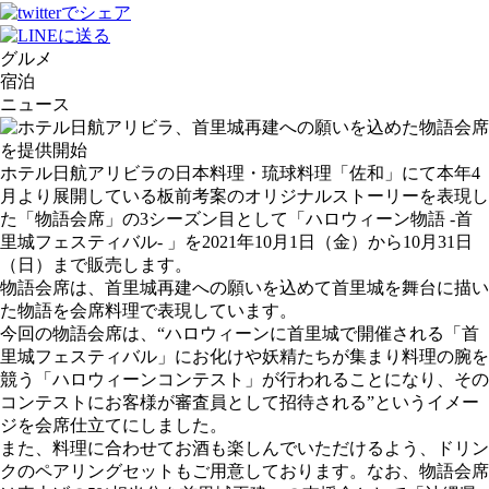
グルメ
宿泊
ニュース
ホテル日航アリビラの日本料理・琉球料理「佐和」にて本年4
月より展開している板前考案のオリジナルストーリーを表現し
た「物語会席」の3シーズン目として「ハロウィーン物語 -首
里城フェスティバル- 」を2021年10月1日（金）から10月31日
（日）まで販売します。
物語会席は、首里城再建への願いを込めて首里城を舞台に描い
た物語を会席料理で表現しています。
今回の物語会席は、“ハロウィーンに首里城で開催される「首
里城フェスティバル」にお化けや妖精たちが集まり料理の腕を
競う「ハロウィーンコンテスト」が行われることになり、その
コンテストにお客様が審査員として招待される”というイメー
ジを会席仕立てにしました。
また、料理に合わせてお酒も楽しんでいただけるよう、ドリン
クのペアリングセットもご用意しております。なお、物語会席