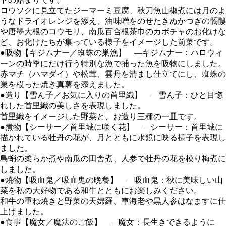
ロウソクに見立てたジーマーミ豆腐、秋刀魚山椒煮には月のよ
うなドライオレンジを添え、油味噌をのせたきぬかつぎの髑髏
や唐墨大根のコウモリ、南瓜百合根茶巾のカボチャのお化けな
ど、お化けたちが集っている様子をイメージした前菜です。
●吸物【キジムナー／蜘蛛の巣漁】 ―キジムナー：ハロウィ
ーンの時季にだけ行う特別な漁で捕った魚を吸物にしました。
赤マチ（ハマダイ）や松茸、雲丹を清まし仕立てにし、蜘蛛の
巣を模った焼き真薯を添えました。
●造り【雪ん子／お気に入りの首里織】 ―雪ん子：ひと目惚
れした首里織の美しさを表現しました。
首里織をイメージした野菜と、お造り三種の一皿です。
●煮物【シーサー／首里城に咲く花】 ―シーサー：首里城に
描かれている牡丹の花が、月とともに水鏡に映る様子を表現し
ました。
島蛸の柔らか煮や南瓜の田舎煮、人参で牡丹の花を模り梅煮に
しました。
●焼物【吸血鬼／吸血鬼の晩餐】 ―吸血鬼：秋に美味しい山
菜を私の大好物である和牛とともにお楽しみください。
和牛の重ね焼きと野菜の天婦羅、車海老や黒人参はなますに仕
上げました。
●食事【魔女／魔法のご飯】 ―魔女：長生きできるように