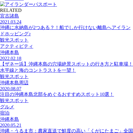
RELATED
宮古諸島
2021.03.24
沖縄に水納島が2つある？！船でしか行けない離島へアイラン
ドホッピング♪
観光スポット
アクティビティ
沖縄本島
2022.02.18
【ザネー浜】沖縄本島の穴場絶景スポットの行き方と駐車場！
水平線と海のコントラストを一望！
観光スポット
沖縄本島周辺
2020.08.07
注目の沖縄本島北部をめぐるおすすめスポット10選！
観光スポット
グルメ
宿泊
沖縄本島
2020.05.21
沖縄・うるま市：農家直送で鮮度の高い「くがにたまご」全国