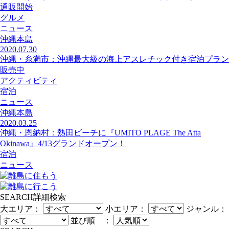
通販開始
グルメ
ニュース
沖縄本島
2020.07.30
沖縄・糸満市：沖縄最大級の海上アスレチック付き宿泊プラン
販売中
アクティビティ
宿泊
ニュース
沖縄本島
2020.03.25
沖縄・恩納村：熱田ビーチに『UMITO PLAGE The Atta
Okinawa』4/13グランドオープン！
宿泊
ニュース
SEARCH
詳細検索
大エリア：
小エリア：
ジャンル：
並び順 ：