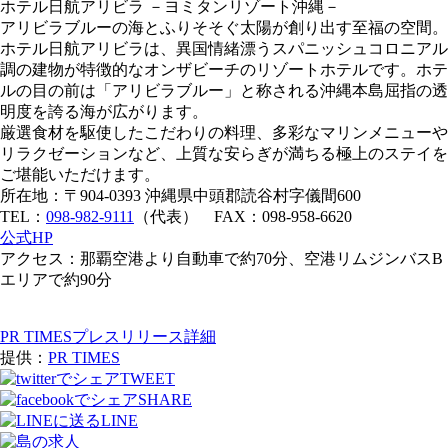
ホテル日航アリビラ －ヨミタンリゾート沖縄－
アリビラブルーの海とふりそそぐ太陽が創り出す至福の空間。
ホテル日航アリビラは、異国情緒漂うスパニッシュコロニアル
調の建物が特徴的なオンザビーチのリゾートホテルです。ホテ
ルの目の前は「アリビラブルー」と称される沖縄本島屈指の透
明度を誇る海が広がります。
厳選食材を駆使したこだわりの料理、多彩なマリンメニューや
リラクゼーションなど、上質な安らぎが満ちる極上のステイを
ご堪能いただけます。
所在地：〒904-0393 沖縄県中頭郡読谷村字儀間600
TEL：
098-982-9111
（代表） FAX：098-958-6620
公式HP
アクセス：那覇空港より自動車で約70分、空港リムジンバスB
エリアで約90分
PR TIMESプレスリリース詳細
提供：
PR TIMES
TWEET
SHARE
LINE