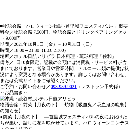
■物語会席「ハロウィーン物語 -首里城フェスティバル- 」概要
料金／物語会席 7,500円、物語会席とドリンクペアリングセッ
ト 9,000円
期間／2021年10月1日（金）～10月31日（日）
時間／18:00～21:30（L.O. 21:00）
場所／ホテル日航アリビラ 日本料理・琉球料理「佐和」
備考／1日10食限定。記載の金額には消費税・サービス料が含
まれております。営業日や営業時間、アルコール類の提供は状
況により変更となる場合があります。詳しくはお問い合わせ、
または公式サイトをご確認ください。
ご予約・お問い合わせ／
098-989-9021
（レストラン予約係）
～お品書き～
物語会席：前菜【月夜の下】、焼物【吸血鬼／吸血鬼の晩餐】
の知らせ】
●前菜【月夜の下】 ―首里城フェスティバルの夜にお化けた
ちが集い、話しに花を咲かせています。ハロウィーンコンテス
トの始まりです。