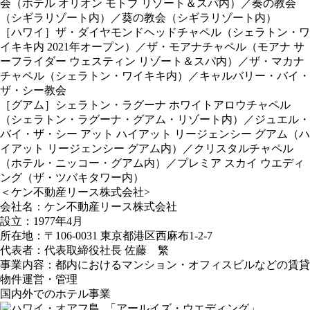
会（ホテル オリオン モトブ リゾート＆スパ内）／奏の教会
（シギラリゾート内）／葵の教会（シギラリゾート内）
［ハワイ］ザ・ダイヤモンドヘッドチャペル（シェラトン・ワ
イキキ内 2021年オープン）／ザ・モアナチャペル（モアナ サ
ーフライダー ウェスティン リゾート＆スパ内）／ザ・マカナ
チャペル（シェラトン・ワイキキ内）／キャルバリー・バイ・
ザ・シー教会
［グアム］シェラトン・ラグーナ ホワイトアロウチャペル
（シェラトン・ラグーナ・グアム・リゾート内）／ジュエル・
バイ・ザ・シー アット ハイアット リージェンシー グアム（ハ
イアット リージェンシー グアム内）／クリスタルチャペル
（ホテル・ニッコー・グアム内）／プレミア スカイ ウエディ
ング（ザ・ツバキタワー内）
＜ケン不動産リース株式会社>
会社名：ケン不動産リース株式会社
設立：1977年4月
所在地：〒106-0031 東京都港区西麻布1-2-7
代表者：代表取締役社長 佐藤 繁
事業内容：都内におけるマンション・オフィスビルなどの賃貸
物件運営・管理
国内外でのホテル事業