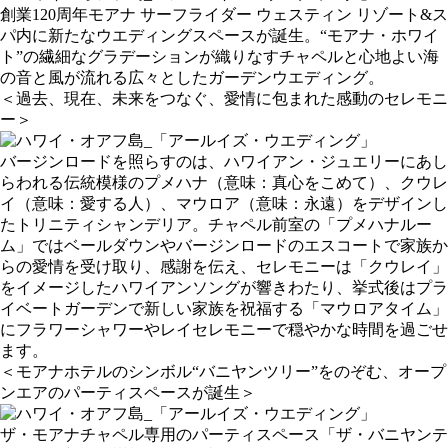
創業120周年モアナ サーフライダー ウェスティン リゾート&ス
パ内に新たなウエディングスペースが誕生。“モアナ・ホワイ
ト”の繊細なグラデーションが織りなすチャペルと心地よい海
の音と風が流れる広々としたガーデンウエディング。
＜過去、現在、未来をつなぐ、愛情に包まれた感動のセレモニ
ー＞
バージンロードを照らすのは、ハワイアン・ジュエリーにあし
らわれる伝統模様のプメハナ（意味：真心をこめて）、クウレ
イ（意味：愛する人）、マウロア（意味：永遠）をデザインし
たトリニティシャンデリア。チャペル前室の「プメハナルー
ム」ではベールダウンやバージンロードのエスコートで家族か
らの愛情を受け取り、感謝を伝え、セレモニーは「クウレイ」
をイメージしたハワイアンソングが響きわたり、挙式後はプラ
イベートガーデンで新しい家族を祝福する「マウロアタイム」
にフラワーシャワーやレイセレモニーで穏やかな時間を過ごせ
ます。
＜モアナホテルのシンボル“バニヤンツリー”をのぞむ、オープ
ンエアのパーティスペースが誕生＞
ザ・モアナチャペル専用のパーティスペース「ザ・バニヤンテ