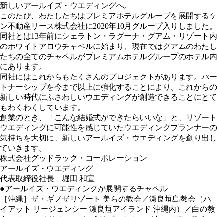
新しいアールイズ・ウエディングへ。
このたび、わたしたちはプレミアホテルグループを展開するケ
ン不動産リース株式会社に2020年10月グループ入りしました。
同社とは13年前にシェラトン・ラグーナ・グアム・リゾート内
のホワイトアロウチャペルに始まり、現在ではグアムのわたし
たちの全てのチャペルがプレミアムホテルグループのホテル内
にあります。
同社にはこれからもたくさんのプロジェクトがあります。パー
トナーシップを今まで以上に強化することにより、これからの
新しい時代にふさわしいウエディングが創造できることにとて
もわくわくしています。
創業のとき、「こんな結婚式ができたらいいな」と、リゾート
ウエディングに可能性を感じていたウエディングプランナーの
気持ちを大切に、新しいアールイズ・ウエディングを創り出し
ていきます。
株式会社グッドラック・コーポレーション
アールイズ・ウエディング
代表取締役社長 堀田 和宣
●アールイズ・ウエディングが展開するチャペル
［沖縄］ザ・ギノザリゾート 美らの教会／瀬良垣島教会（ハ
イアット リージェンシー 瀬良垣アイランド 沖縄内）／白の教