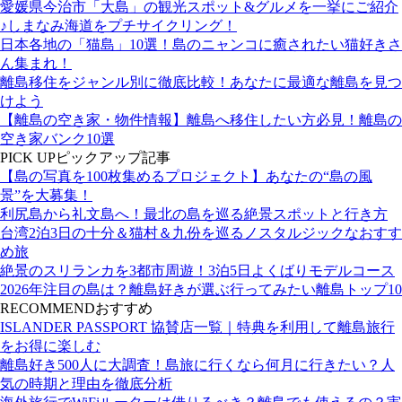
愛媛県今治市「大島」の観光スポット&グルメを一挙にご紹介
♪しまなみ海道をプチサイクリング！
日本各地の「猫島」10選！島のニャンコに癒されたい猫好きさ
ん集まれ！
離島移住をジャンル別に徹底比較！あなたに最適な離島を見つ
けよう
【離島の空き家・物件情報】離島へ移住したい方必見！離島の
空き家バンク10選
PICK UP
ピックアップ記事
【島の写真を100枚集めるプロジェクト】あなたの“島の風
景”を大募集！
利尻島から礼文島へ！最北の島を巡る絶景スポットと行き方
台湾2泊3日の十分＆猫村＆九份を巡るノスタルジックなおすす
め旅
絶景のスリランカを3都市周遊！3泊5日よくばりモデルコース
2026年注目の島は？離島好きが選ぶ行ってみたい離島トップ10
RECOMMEND
おすすめ
ISLANDER PASSPORT 協賛店一覧｜特典を利用して離島旅行
をお得に楽しむ
離島好き500人に大調査！島旅に行くなら何月に行きたい？人
気の時期と理由を徹底分析