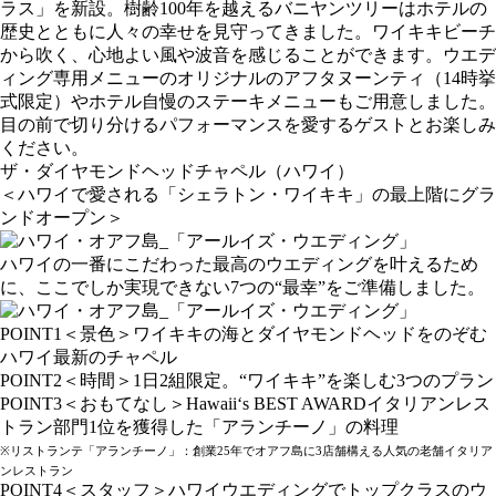
ラス」を新設。樹齢100年を越えるバニヤンツリーはホテルの
歴史とともに人々の幸せを見守ってきました。ワイキキビーチ
から吹く、心地よい風や波音を感じることができます。ウエデ
ィング専用メニューのオリジナルのアフタヌーンティ（14時挙
式限定）やホテル自慢のステーキメニューもご用意しました。
目の前で切り分けるパフォーマンスを愛するゲストとお楽しみ
ください。
ザ・ダイヤモンドヘッドチャペル（ハワイ）
＜ハワイで愛される「シェラトン・ワイキキ」の最上階にグラ
ンドオープン＞
ハワイの一番にこだわった最高のウエディングを叶えるため
に、ここでしか実現できない7つの“最幸”をご準備しました。
POINT1＜景色＞ワイキキの海とダイヤモンドヘッドをのぞむ
ハワイ最新のチャペル
POINT2＜時間＞1日2組限定。“ワイキキ”を楽しむ3つのプラン
POINT3＜おもてなし＞Hawaii‘s BEST AWARDイタリアンレス
トラン部門1位を獲得した「アランチーノ」の料理
※リストランテ「アランチーノ」：創業25年でオアフ島に3店舗構える人気の老舗イタリア
ンレストラン
POINT4＜スタッフ＞ハワイウエディングでトップクラスのウ