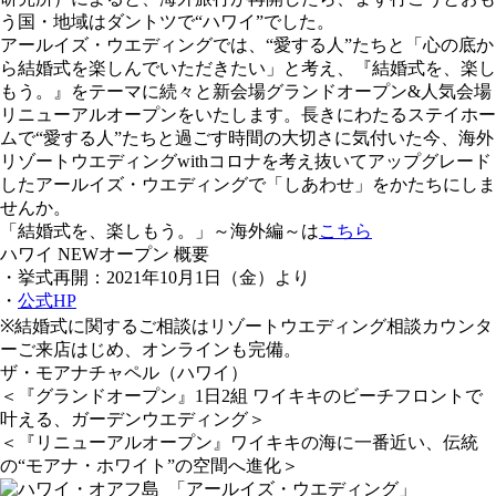
う国・地域はダントツで“ハワイ”でした。
アールイズ・ウエディングでは、“愛する人”たちと「心の底か
ら結婚式を楽しんでいただきたい」と考え、『結婚式を、楽し
もう。』をテーマに続々と新会場グランドオープン&人気会場
リニューアルオープンをいたします。長きにわたるステイホー
ムで“愛する人”たちと過ごす時間の大切さに気付いた今、海外
リゾートウエディングwithコロナを考え抜いてアップグレード
したアールイズ・ウエディングで「しあわせ」をかたちにしま
せんか。
「結婚式を、楽しもう。」～海外編～は
こちら
ハワイ NEWオープン 概要
・挙式再開：2021年10月1日（金）より
・
公式HP
※結婚式に関するご相談はリゾートウエディング相談カウンタ
ーご来店はじめ、オンラインも完備。
ザ・モアナチャペル（ハワイ）
＜『グランドオープン』1日2組 ワイキキのビーチフロントで
叶える、ガーデンウエディング＞
＜『リニューアルオープン』ワイキキの海に一番近い、伝統
の“モアナ・ホワイト”の空間へ進化＞