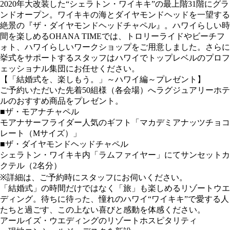
2020年大改装した“シェラトン・ワイキキ”の最上階31階にグラ
ンドオープン。ワイキキの海とダイヤモンドヘッドを一望する
絶景の『ザ・ダイヤモンドヘッドチャペル』。ハワイらしい時
間を楽しめるOHANA TIMEでは、トロリーライドやビーチフ
ォト、ハワイらしいワークショップをご用意しました。さらに
挙式をサポートするスタッフはハワイでトップレベルのプロフ
ェッショナル集団にお任せください。
【「結婚式を、楽しもう。」～ハワイ編～プレゼント】
ご予約いただいた先着50組様（各会場）へラグジュアリーホテ
ルのおすすめ商品をプレゼント。
■ザ・モアナチャペル
モアナサーフライダー人気のギフト「マカデミアナッツチョコ
レート（Mサイズ）」
■ザ・ダイヤモンドヘッドチャペル
シェラトン・ワイキキ内「ラムファイヤー」にてサンセットカ
クテル（2名分）
※詳細は、ご予約時にスタッフにお伺いください。
「結婚式」の時間だけではなく「旅」も楽しめるリゾートウエ
ディング。待ちに待った、憧れのハワイ“ワイキキ”で愛する人
たちと過ごす、この上ない喜びと感動を体感ください。
アールイズ・ウエディングのリゾートホスピタリティ