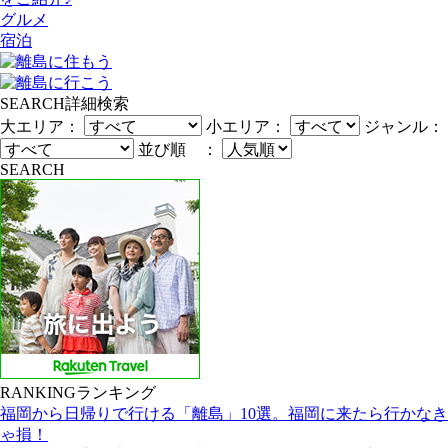
グルメ
宿泊
SEARCH
詳細検索
大エリア：
小エリア：
ジャンル：
並び順 ：
SEARCH
RANKING
ランキング
福岡から日帰りで行ける「離島」10選。福岡に来たら行かなき
ゃ損！