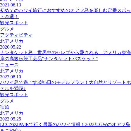
2021.06.13
初めてのハワイ旅行におすすめのオアフ島を楽しむ定番スポッ
ト25選！
観光スポット
グルメ
アクティビティ
北アメリカ
2020.05.22
ナンタケット島：世界中のセレブから愛される、アメリカ東海
岸の高級伝統工芸品“ナンタケットバスケット”
ニュース
北アメリカ
2023.08.10
ハワイ島で過ごす3泊5日のモデルプラン！大自然とリゾートホ
テルを満喫♪
観光スポット
グルメ
宿泊
北アメリカ
2022.05.25
LCCのZIPAIRで行く最新のハワイ情報！2022年GWのオアフ島
をご紹介♪