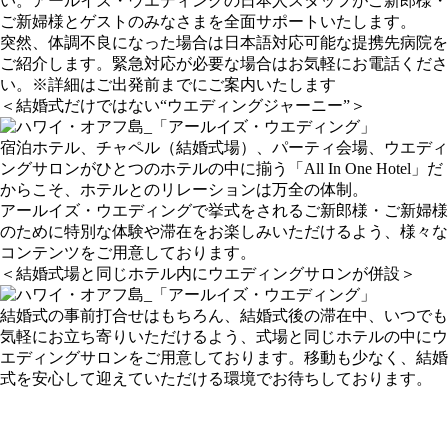
い。アールイズ・ウエディングの日本人スタッフがご新郎様・
ご新婦様とゲストのみなさまを全面サポートいたします。
突然、体調不良になった場合は日本語対応可能な提携先病院を
ご紹介します。緊急対応が必要な場合はお気軽にお電話くださ
い。※詳細はご出発前までにご案内いたします
＜結婚式だけではない“ウエディングジャーニー”＞
宿泊ホテル、チャペル（結婚式場）、パーティ会場、ウエディ
ングサロンがひとつのホテルの中に揃う「All In One Hotel」だ
からこそ、ホテルとのリレーションは万全の体制。
アールイズ・ウエディングで挙式をされるご新郎様・ご新婦様
のために特別な体験や滞在をお楽しみいただけるよう、様々な
コンテンツをご用意しております。
＜結婚式場と同じホテル内にウエディングサロンが併設＞
結婚式の事前打合せはもちろん、結婚式後の滞在中、いつでも
気軽にお立ち寄りいただけるよう、式場と同じホテルの中にウ
エディングサロンをご用意しております。移動も少なく、結婚
式を安心して迎えていただける環境でお待ちしております。