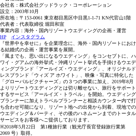
会社名：株式会社グッドラック・コーポレーション
設立：2003年10月
所在地：〒153‐0061 東京都目黒区中目黒1-1-71 KN代官山1階
代表者：代表取締役 堀田和宣
事業内容：海外・国内リゾートウエディングの企画・運営
HP
インスタグラム
『世界中を幸せに』を企業理念に、海外・国内リゾートにおけ
る結婚式の企画・運営事業を展開。
「風までも、思い出になるウエディング」をコンセプトに、ハ
ワイ・グアムの海外挙式・沖縄リゾート挙式を手掛けるウエデ
ィングブランド「アールイズ・ウエディング」、オリジナルド
レスブランド「ウィズ ア ホワイト」、映像・写真に特化した
「グローバルピクチャーズ」の３つの事業に加え、2019年8月
よりリゾートウエディングとは切り離せない、旅行をサポート
するサービス「アールイズ・トラベル」を開始。ウエディング
プランナーに加えトラベルプランナーと相談カウンター内で打
ち合わせ可能になり、リゾート地への出発から到着、現地での
ウエディング＆パーティ、その後のハネムーンまでのトータル
サービスをお客様へご提供しております。
※2018年5月22日 第1種旅行業（観光庁長官登録旅行業第
2069 号）取得。