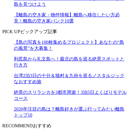
島を見つけよう
【離島の空き家・物件情報】離島へ移住したい方必
見！離島の空き家バンク10選
PICK UP
ピックアップ記事
【島の写真を100枚集めるプロジェクト】あなたの“島
の風景”を大募集！
利尻島から礼文島へ！最北の島を巡る絶景スポットと
行き方
台湾2泊3日の十分＆猫村＆九份を巡るノスタルジック
なおすすめ旅
絶景のスリランカを3都市周遊！3泊5日よくばりモデル
コース
2026年注目の島は？離島好きが選ぶ行ってみたい離島
トップ10
RECOMMEND
おすすめ