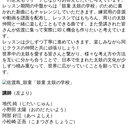
レッスン期間の中盤からは「鼓童 太鼓の学校」のために書
かれた新曲にもチャレンジしていただきます。練習用の音源
や動画を譜面を配布し、レッスンではもちろん、周りの太鼓
仲間と一緒に楽しむこともできる曲です。また受講された皆
さんが佐渡に集って実際に叩く機会も作りたいと考えていま
す。
レッスンは少しずつ丁寧に進めていきます。楽しみながら同
じクラスの仲間と共に頑張りしょう！
世界中の太鼓を愛する皆さんと繋がり、様々な考え方や方法
を互いに分かち合うことで、日本で生まれた太鼓の文化が少
しずつ積み重なって、世界に広がっていくことを願っていま
す。
講師
（左より）
地代 純（じだい じゅん）
小野田 太陽（おのだ たいよう）
阿部 好江（あべ よしえ）
小松崎 正吾（こまつざき しょうご）