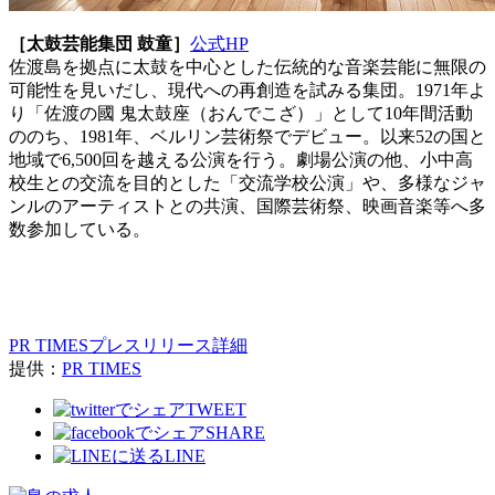
［太鼓芸能集団 鼓童］
公式HP
佐渡島を拠点に太鼓を中心とした伝統的な音楽芸能に無限の
可能性を見いだし、現代への再創造を試みる集団。1971年よ
り「佐渡の國 鬼太鼓座（おんでこざ）」として10年間活動
ののち、1981年、ベルリン芸術祭でデビュー。以来52の国と
地域で6,500回を越える公演を行う。劇場公演の他、小中高
校生との交流を目的とした「交流学校公演」や、多様なジャ
ンルのアーティストとの共演、国際芸術祭、映画音楽等へ多
数参加している。
PR TIMESプレスリリース詳細
提供：
PR TIMES
TWEET
SHARE
LINE