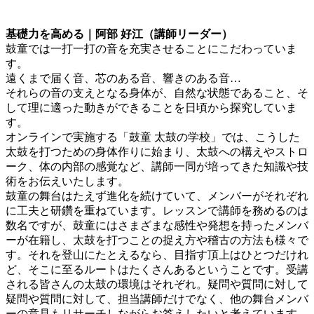
基礎力を高める｜阿部 好江（講師リーダー）
鼓童では一打一打の音を充実させることにこだわっていま
す。
遠くまで届く音、芯のある音、響きのある音…
それらの音の支えとなる身体が、自然な状態であること、そ
して理に適った動きができることを日頃から探究していま
す。
オンラインで実施する「鼓童 太鼓の学校」では、こうした
太鼓を打つための身体作りに始まり、太鼓への構えやストロ
ーク、体の内部の感覚など、講師一同が培ってきた知識や技
術をお伝えいたします。
鼓童の舞台はたえず進化を続けていて、メンバーがそれぞれ
に工夫と研鑽を重ねています。レッスンで講師を務めるのは
数名ですが、鼓童にはさまざまな感性や発想を持ったメンバ
ーが在籍し、太鼓を打つことの捉え方や稽古の方法も様々で
す。それを登山にたとえるなら、目指す頂上はひとつだけれ
ど、そこに至るルートはたくさんあるということです。受講
される皆さんの太鼓の環境はそれぞれ。疑問や質問に対して
疑問や質問に対して、担当講師だけでなく、他の舞台メンバ
ーの意見もリサーチしながらお答えしたいと考えています。