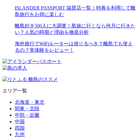
ISLANDER PASSPORT 協賛店一覧｜特典を利用して離
島旅行をお得に楽しむ
離島好き500人に大調査！島旅に行くなら何月に行きた
い？人気の時期と理由を徹底分析
海外旅行でWiFiルーターは借りるべき？離島でも使え
るの？実体験をレビュー！
エリア一覧
北海道・東北
関東・北陸
中部・近畿
中国
四国
九州