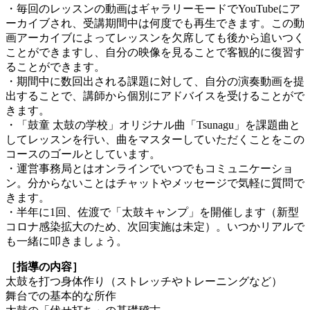
・毎回のレッスンの動画はギャラリーモードでYouTubeにア
ーカイブされ、受講期間中は何度でも再生できます。この動
画アーカイブによってレッスンを欠席しても後から追いつく
ことができますし、自分の映像を見ることで客観的に復習す
ることができます。
・期間中に数回出される課題に対して、自分の演奏動画を提
出することで、講師から個別にアドバイスを受けることがで
きます。
・「鼓童 太鼓の学校」オリジナル曲「Tsunagu」を課題曲と
してレッスンを行い、曲をマスターしていただくことをこの
コースのゴールとしています。
・運営事務局とはオンラインでいつでもコミュニケーショ
ン。分からないことはチャットやメッセージで気軽に質問で
きます。
・半年に1回、佐渡で「太鼓キャンプ」を開催します（新型
コロナ感染拡大のため、次回実施は未定）。いつかリアルで
も一緒に叩きましょう。
［指導の内容］
太鼓を打つ身体作り（ストレッチやトレーニングなど）
舞台での基本的な所作