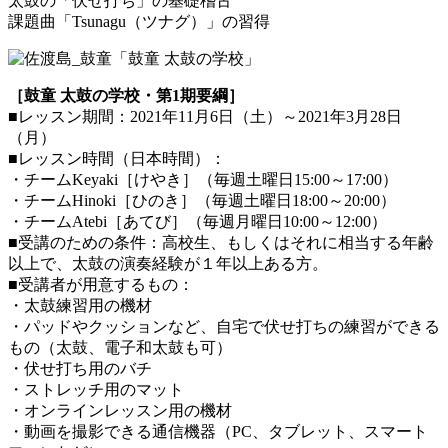
太鼓の「伏せ打ち」の基礎稽古
課題曲「Tsunagu（ツナグ）」の習得
［鼓童 太鼓の学校・第1期要綱］
■レッスン期間：2021年11月6日（土）～2021年3月28日
（月）
■レッスン時間（日本時間）：
・チームKeyaki［けやき］（毎週土曜日15:00～17:00）
・チームHinoki［ひのき］（毎週土曜日18:00～20:00）
・チームAtebi［あてび］（毎週月曜日10:00～12:00）
■受講のための条件：高校生、もしくはそれに相当する年齢
以上で、太鼓の演奏経験が１年以上ある方。
■受講者が用意するもの：
・太鼓練習用の機材
・パッドやクッションなど、自宅で伏せ打ちの練習ができる
もの（太鼓、電子和太鼓も可）
・伏せ打ち用のバチ
・ストレッチ用のマット
・オンラインレッスン用の機材
・動画を撮影できる通信機器（PC、タブレット、スマート