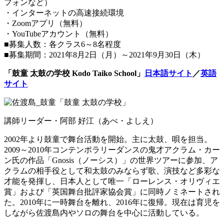
フォンなど）
・インターネットの高速接続環境
・Zoomアプリ（無料）
・YouTubeアカウント（無料）
■募集人数：各クラス6～8名程度
■募集期間：2021年8月2日（月）～2021年9月30日（木）
「鼓童 太鼓の学校 Kodo Taiko School」
日本語サイト
／
英語
サイト
講師リーダー・阿部 好江（あべ・よしえ）
2002年より鼓童で舞台活動を開始。主に太鼓、唄を担当。
2009～2010年コンテンポラリーダンスの鬼才アクラム・カー
ン氏の作品「Gnosis（ノーシス）」の世界ツアーに参加、ア
クラムの相手役として和太鼓のみならず歌、演技など多彩な
才能を発揮し、日本人として唯一「ローレンス・オリヴィエ
賞」および「英国舞台批評家協会賞」に同時ノミネートされ
た。2010年に一時舞台を離れ、2016年に復帰。現在は育児を
しながら佐渡島内やソロの舞台を中心に活動している。