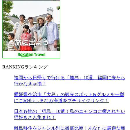
RANKING
ランキング
福岡から日帰りで行ける「離島」10選。福岡に来たら
行かなきゃ損！
愛媛県今治市「大島」の観光スポット&グルメを一挙
にご紹介♪しまなみ海道をプチサイクリング！
日本各地の「猫島」10選！島のニャンコに癒されたい
猫好きさん集まれ！
離島移住をジャンル別に徹底比較！あなたに最適な離