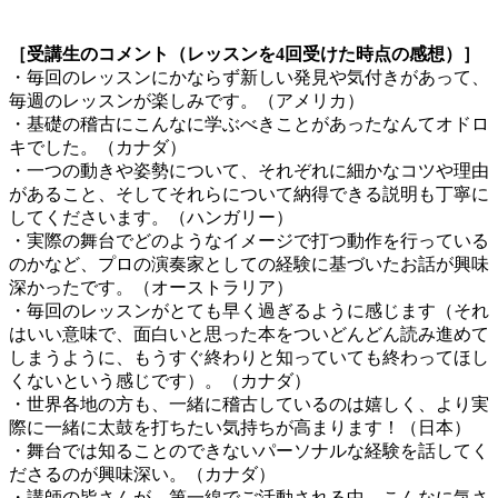
［受講生のコメント（レッスンを4回受けた時点の感想）］
・毎回のレッスンにかならず新しい発見や気付きがあって、
毎週のレッスンが楽しみです。（アメリカ）
・基礎の稽古にこんなに学ぶべきことがあったなんてオドロ
キでした。（カナダ）
・一つの動きや姿勢について、それぞれに細かなコツや理由
があること、そしてそれらについて納得できる説明も丁寧に
してくださいます。（ハンガリー）
・実際の舞台でどのようなイメージで打つ動作を行っている
のかなど、プロの演奏家としての経験に基づいたお話が興味
深かったです。（オーストラリア）
・毎回のレッスンがとても早く過ぎるように感じます（それ
はいい意味で、面白いと思った本をついどんどん読み進めて
しまうように、もうすぐ終わりと知っていても終わってほし
くないという感じです）。（カナダ）
・世界各地の方も、一緒に稽古しているのは嬉しく、より実
際に一緒に太鼓を打ちたい気持ちが高まります！（日本）
・舞台では知ることのできないパーソナルな経験を話してく
ださるのが興味深い。（カナダ）
・講師の皆さんが、第一線でご活動される中、こんなに気さ