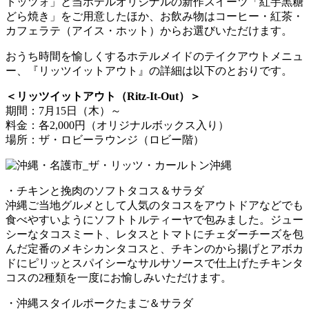
トッツォ」と当ホテルオリジナルの新作スイーツ「紅芋黒糖
どら焼き」をご用意したほか、お飲み物はコーヒー・紅茶・
カフェラテ（アイス・ホット）からお選びいただけます。
おうち時間を愉しくするホテルメイドのテイクアウトメニュ
ー、『リッツイットアウト』の詳細は以下のとおりです。
＜リッツイットアウト（Ritz-It-Out）＞
期間：7月15日（木）～
料金：各2,000円（オリジナルボックス入り）
場所：ザ・ロビーラウンジ（ロビー階）
・チキンと挽肉のソフトタコス＆サラダ
沖縄ご当地グルメとして人気のタコスをアウトドアなどでも
食べやすいようにソフトトルティーヤで包みました。ジュー
シーなタコスミート、レタスとトマトにチェダーチーズを包
んだ定番のメキシカンタコスと、チキンのから揚げとアボカ
ドにピリッとスパイシーなサルサソースで仕上げたチキンタ
コスの2種類を一度にお愉しみいただけます。
・沖縄スタイルポークたまご＆サラダ