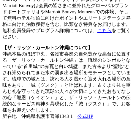
Marriott Bonvoyは会員の皆さまに並外れたグローバルブラン
ドポートフォリオやMarriott Bonvoy Momentsでの体験、そし
て無料ホテル宿泊に向けたポイントやエリートステータス昇
格に向けた泊数獲得を含む、比類なき特典をお届けします。
無料会員登録やプログラム詳細については、
こちら
をご覧く
ださい。
【ザ・リッツ・カールトン沖縄について】
沖縄本島のほぼ中央、名護市喜瀬の自然豊かな高台に位置す
る「ザ・リッツ・カールトン沖縄」は、琉球のシンボルとな
っている“首里城”の赤瓦と白い城壁、また古来より“聖地”と
され崇められてきた水の湧き出る場所をモチーフとしていま
す。琉球での城とは、訪れる人を温かく迎え入れる場所の意
味もあり、「城（グスク）」と呼ばれます。古くより礼を重
んじ礼を守ってきた琉球の人々が大切にしてきたおもてなし
の心「迎恩（ケイオン）」と、ザ・リッツ・カールトンの伝
統的なサービス精神を具現化した「城（グスク）」で、お客
様をお迎えいたします。
所在地：沖縄県名護市喜瀬1343-1
公式HP