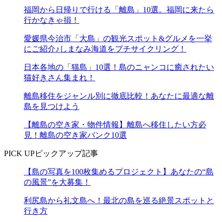
福岡から日帰りで行ける「離島」10選。福岡に来たら
行かなきゃ損！
愛媛県今治市「大島」の観光スポット&グルメを一挙
にご紹介♪しまなみ海道をプチサイクリング！
日本各地の「猫島」10選！島のニャンコに癒されたい
猫好きさん集まれ！
離島移住をジャンル別に徹底比較！あなたに最適な離
島を見つけよう
【離島の空き家・物件情報】離島へ移住したい方必
見！離島の空き家バンク10選
PICK UP
ピックアップ記事
【島の写真を100枚集めるプロジェクト】あなたの“島
の風景”を大募集！
利尻島から礼文島へ！最北の島を巡る絶景スポットと
行き方