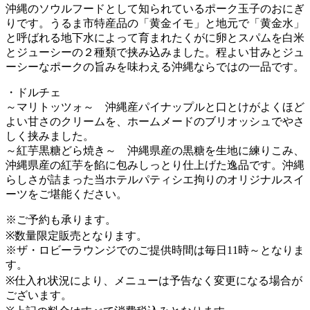
沖縄のソウルフードとして知られているポーク玉子のおにぎ
りです。うるま市特産品の「黄金イモ」と地元で「黄金水」
と呼ばれる地下水によって育まれたくがに卵とスパムを白米
とジューシーの２種類で挟み込みました。程よい甘みとジュ
ーシーなポークの旨みを味わえる沖縄ならではの一品です。
・ドルチェ
～マリトッツォ～ 沖縄産パイナップルと口とけがよくほど
よい甘さのクリームを、ホームメードのブリオッシュでやさ
しく挟みました。
～紅芋黒糖どら焼き～ 沖縄県産の黒糖を生地に練りこみ、
沖縄県産の紅芋を餡に包みしっとり仕上げた逸品です。沖縄
らしさが詰まった当ホテルパティシエ拘りのオリジナルスイ
ーツをご堪能ください。
※ご予約も承ります。
※数量限定販売となります。
※ザ・ロビーラウンジでのご提供時間は毎日11時～となりま
す。
※仕入れ状況により、メニューは予告なく変更になる場合が
ございます。