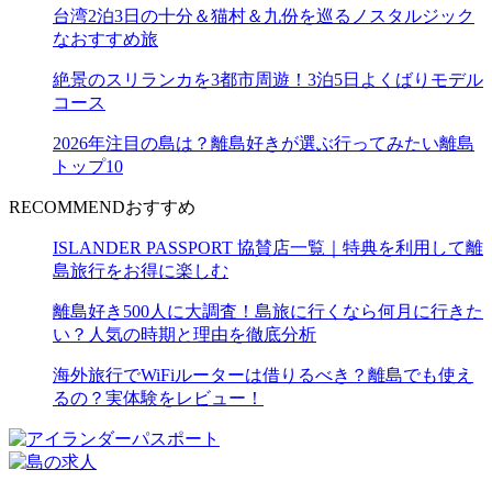
台湾2泊3日の十分＆猫村＆九份を巡るノスタルジック
なおすすめ旅
絶景のスリランカを3都市周遊！3泊5日よくばりモデル
コース
2026年注目の島は？離島好きが選ぶ行ってみたい離島
トップ10
RECOMMEND
おすすめ
ISLANDER PASSPORT 協賛店一覧｜特典を利用して離
島旅行をお得に楽しむ
離島好き500人に大調査！島旅に行くなら何月に行きた
い？人気の時期と理由を徹底分析
海外旅行でWiFiルーターは借りるべき？離島でも使え
るの？実体験をレビュー！