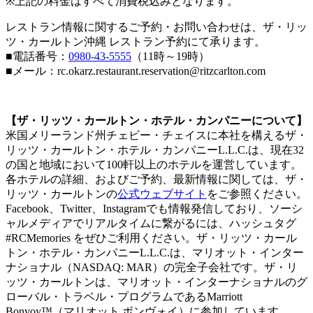
※上記の料金はすべて消費税込みとなります。
レストラン情報に関するご予約・お問い合わせは、ザ・リッ
ツ・カールトン沖縄 レストラン予約にて承ります。
■電話番号：
0980-43-5555
（11時～19時）
■メール：rc.okarz.restaurant.reservation@ritzcarlton.com
【ザ・リッツ・カールトン・ホテル・カンパニーについて】
米国メリーランド州チェビー・チェイスに本社を構えるザ・
リッツ・カールトン・ホテル・カンパニーL.L.C.は、現在32
の国と地域において100軒以上のホテルを運営しています。
各ホテルの詳細、およびご予約、最新情報に関しては、ザ・
リッツ・カールトンの
公式ウェブサイト
をご参照ください。
Facebook、Twitter、Instagramでも情報発信しており、ソーシ
ャルメディアでリアルタイムに繋がるには、ハッシュタグ
#RCMemories をぜひご利用ください。ザ・リッツ・カール
トン・ホテル・カンパニーL.L.C.は、マリオット・インター
ナショナル（NASDAQ: MAR）の完全子会社です。ザ・リ
ッツ・カールトンは、マリオット・インターナショナルのグ
ローバル・トラベル・プログラムであるMarriott
Bonvoy™（マリオット ボンヴォイ）に参加しています。