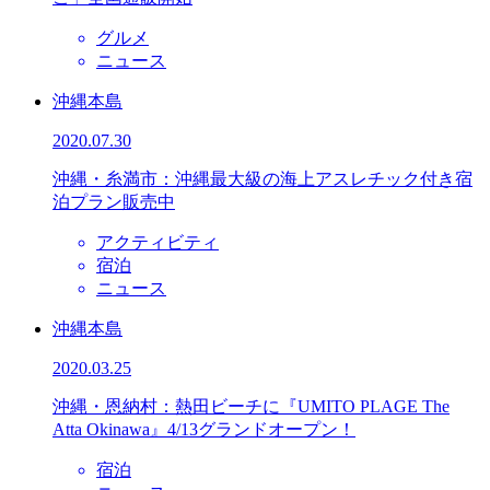
グルメ
ニュース
沖縄本島
2020.07.30
沖縄・糸満市：沖縄最大級の海上アスレチック付き宿
泊プラン販売中
アクティビティ
宿泊
ニュース
沖縄本島
2020.03.25
沖縄・恩納村：熱田ビーチに『UMITO PLAGE The
Atta Okinawa』4/13グランドオープン！
宿泊