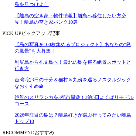
島を見つけよう
【離島の空き家・物件情報】離島へ移住したい方必
見！離島の空き家バンク10選
PICK UP
ピックアップ記事
【島の写真を100枚集めるプロジェクト】あなたの“島
の風景”を大募集！
利尻島から礼文島へ！最北の島を巡る絶景スポットと
行き方
台湾2泊3日の十分＆猫村＆九份を巡るノスタルジック
なおすすめ旅
絶景のスリランカを3都市周遊！3泊5日よくばりモデル
コース
2026年注目の島は？離島好きが選ぶ行ってみたい離島
トップ10
RECOMMEND
おすすめ