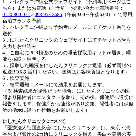
1．ハレクラニ沖縄公式ウェブサイト（予約専用ページは
こ
ちら
）またはお電話（ご予約・お問い合わせ電話番号：
0120-860-072
／
098-953-8686
（午前9:00～午後6:00））で専用
宿泊プランを予約
2．ハレクラニ沖縄より予約者にメールにてチケット番号を
送付
3．にしたんクリニックのウェブサイトにてチケット番号を
入力しお申込み
4．ご自宅にPCR検査のための唾液採取用キットが届き、唾
液を採取・梱包する
5．採取した唾液をにしたんクリニックに返送（必ず同封の
返送BOXを活用ください。送料はお客様負担となります）
6．検査実施
7．結果通知：メールにて結果をお届けします。
（※ 検査結果が陽性だった場合、にしたんクリニックの医
師より陽性者にコンタクトを取り、その後、保健所へ適切に
報告をします。保健所から連絡があり次第、陽性者には保健
所の指示に従った行動をお願いします）
にしたんクリニックについて
「医療法人社団直悠会 にしたんクリニック」は、東京・渋
谷および銀座の2カ所にクリニックを構え、美白や美肌の美