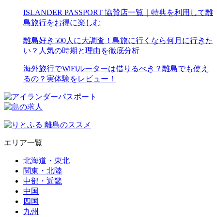
ISLANDER PASSPORT 協賛店一覧｜特典を利用して離
島旅行をお得に楽しむ
離島好き500人に大調査！島旅に行くなら何月に行きた
い？人気の時期と理由を徹底分析
海外旅行でWiFiルーターは借りるべき？離島でも使え
るの？実体験をレビュー！
エリア一覧
北海道・東北
関東・北陸
中部・近畿
中国
四国
九州