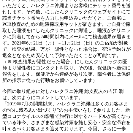
いただくと、ハレクラニ沖縄よりお客様にチケット番号を送
付します。その後、にしたんクリニックのウェブサイトにて
該当チケット番号を入力しお申込みいただくと、ご自宅に
PCR検査のための唾液採取用キットが届きます。ご自身で採
取した唾液をにしたんクリニックに郵送し、唾液がクリニッ
クに到着してから24時間以内にメールにて検査結果が届きま
す。2021年6月21日（月）～11月21日（日）のご宿泊が対象
で、検査の結果、万が一陽性となった場合は、宿泊予約分が
返金となるため安心して予約いただくことが可能です。
（※ 検査結果が陽性だった場合、にしたんクリニックの医
師より陽性者にコンタクトを取り、その後、保健所へ適切に
報告をします。保健所から連絡があり次第、陽性者には保健
所の指示に従った行動をお願いしています）
今回の取り組みに対しハレクラニ沖縄 総支配人の吉江 潤
は、次のようにコメントしています。
「2019年7月の開業以来、ハレクラニ沖縄は多くのお客さま
の“心に残る思い出づくり”のお⼿伝いをして参りました。新
型コロナウイルスの影響で旅行に対するハードルが高くなっ
ている昨今、さまざまな感染対策を施し安心・安全な滞在を
叶えるべくお客さまを迎えております。今回、さらに一歩