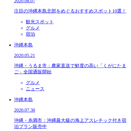
2020.08.07
注目の沖縄本島北部をめぐるおすすめスポット10選！
観光スポット
グルメ
宿泊
沖縄本島
2020.05.21
沖縄・うるま市：農家直送で鮮度の高い「くがにたま
ご」全国通販開始
グルメ
ニュース
沖縄本島
2020.07.30
沖縄・糸満市：沖縄最大級の海上アスレチック付き宿
泊プラン販売中