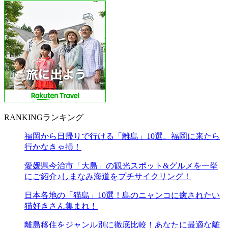
RANKING
ランキング
福岡から日帰りで行ける「離島」10選。福岡に来たら
行かなきゃ損！
愛媛県今治市「大島」の観光スポット&グルメを一挙
にご紹介♪しまなみ海道をプチサイクリング！
日本各地の「猫島」10選！島のニャンコに癒されたい
猫好きさん集まれ！
離島移住をジャンル別に徹底比較！あなたに最適な離