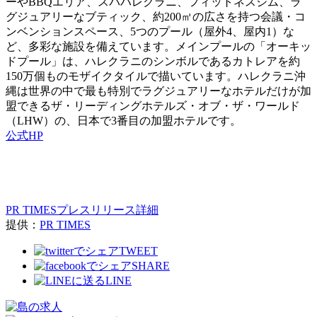
ーやBBQエリア、スパハレクラニ、フィットネスジム、ラ
グジュアリーなブティック、約200㎡の広さを持つ会議・コ
ンベンションスペース、5つのプール（屋外4、屋内1）な
ど、多彩な施設を備えています。メインプールの「オーキッ
ドプール」は、ハレクラニのシンボルであるカトレアを約
150万個ものモザイクタイルで描いています。ハレクラニ沖
縄は世界の中で最も特別でラグジュアリーなホテルだけが加
盟できるザ・リーディングホテルズ・オブ・ザ・ワールド
（LHW）の、日本で3番目の加盟ホテルです。
公式HP
PR TIMESプレスリリース詳細
提供：
PR TIMES
TWEET
SHARE
LINE