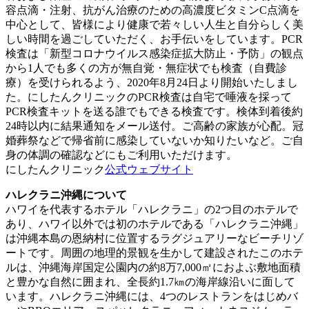
容点滴・注射、抗がん治療のための高濃度ビタミンC点滴を
中心として、皆様により健康で若々しい人生と自分らしく美
しい時間を過ごしていただく、お手伝いをしています。PCR
検査は「新型コロナウイルス感染症拡大防止・予防」の観点
から1人でも多くの方が無自覚・無症状でも検査（自費診
療）を受けられるよう、2020年8月24日より開始いたしまし
た。にしたんクリニックのPCR検査は自宅で唾液を採って
PCR検査キットを送る誰でもできる検査です。検体到着後約
24時以内に結果通知をメール送付。ご高齢の家族が心配。冠
婚葬祭などで帰省前に感染していないか知りたいなど。ご自
身の体調の確認などにもご利用いただけます。
にしたんクリニック
公式ウェブサイト
ハレクラニ沖縄について
ハワイを代表するホテル「ハレクラニ」の2つ目のホテルで
あり、ハワイ以外では初のホテルである「ハレクラニ沖縄」
は沖縄本島の恩納村に位置するラグジュアリーなビーチリゾ
ートです。周囲の地理的景観を生かして建設されたこのホテ
ルは、沖縄海岸国定公園内の約8万7,000㎡におよぶ敷地面積
と豊かな自然に囲まれ、全長約1.7㎞の海岸線沿いに面して
います。ハレクラニ沖縄には、4つのレストランをはじめバ