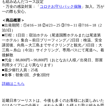
も組み込んだコース設定
・万全の感染対策：「
コロナお守りパック保険
」加入。万が
一の際も安心。
＜商品概要＞
■出発期間：①4/16～18 ②4/23～25 ③7/9～11 ④7/16～18（2
泊3日）
■行程：1日目：宿泊ホテル（尾道国際ホテルまたは尾道第
一ホテル）集合～前日ブリーフィング／2日目：検温、安全
講習後、向島～大三島までサイクリングと観光／3日目：大
三島～糸山（今治）サイクリング。専用バスにて尾道へ。着
後解散
■代金：88,800円～99,800円（おとなお1人様／出発日、部屋
利用タイプにより異なります）
■最少催行人員：25名
■食事：朝食1回、夕食2回付
詳細はこちら
近畿日本ツーリストは、今後も多くのお客様にお楽しみいた
だけるツアーの企画と、それらを通した様々な取り組みを図