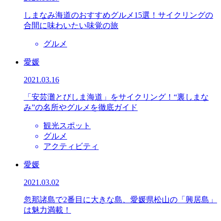
しまなみ海道のおすすめグルメ15選！サイクリングの
合間に味わいたい味覚の旅
グルメ
愛媛
2021.03.16
「安芸灘とびしま海道」をサイクリング！“裏しまな
み”の名所やグルメを徹底ガイド
観光スポット
グルメ
アクティビティ
愛媛
2021.03.02
忽那諸島で2番目に大きな島、愛媛県松山の「興居島」
は魅力満載！