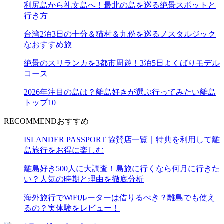
利尻島から礼文島へ！最北の島を巡る絶景スポットと
行き方
台湾2泊3日の十分＆猫村＆九份を巡るノスタルジック
なおすすめ旅
絶景のスリランカを3都市周遊！3泊5日よくばりモデル
コース
2026年注目の島は？離島好きが選ぶ行ってみたい離島
トップ10
RECOMMEND
おすすめ
ISLANDER PASSPORT 協賛店一覧｜特典を利用して離
島旅行をお得に楽しむ
離島好き500人に大調査！島旅に行くなら何月に行きた
い？人気の時期と理由を徹底分析
海外旅行でWiFiルーターは借りるべき？離島でも使え
るの？実体験をレビュー！