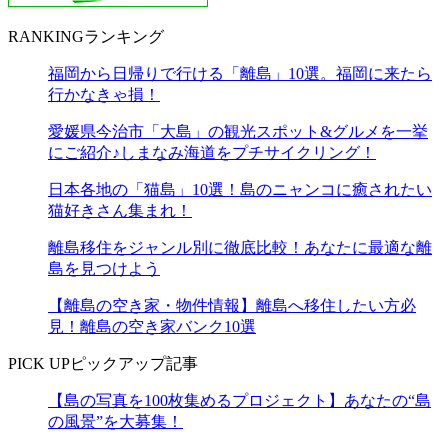
RANKING
ランキング
福岡から日帰りで行ける「離島」10選。福岡に来たら
行かなきゃ損！
愛媛県今治市「大島」の観光スポット&グルメを一挙
にご紹介♪しまなみ海道をプチサイクリング！
日本各地の「猫島」10選！島のニャンコに癒されたい
猫好きさん集まれ！
離島移住をジャンル別に徹底比較！あなたに最適な離
島を見つけよう
【離島の空き家・物件情報】離島へ移住したい方必
見！離島の空き家バンク10選
PICK UP
ピックアップ記事
【島の写真を100枚集めるプロジェクト】あなたの“島
の風景”を大募集！