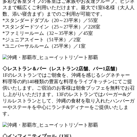
多彩な客室タイプの客室はご家族やお友達グループ、ビジネ
スまで幅広くご利用いただけます。最大で1室6名様（大人人
数、添い寝含まず）までのご利用が可能です。
*スタンダードダブル（20～23平米）／55室
*スタンダードツイン（25～27平米）／228室
*ファミリールーム（32～35平米）／45室
*ジュニアスイート（51平米）／2室
*ユニバーサルルーム（25平米）／1室
◇レストラン＆バー（レストラン2店舗、バー1店舗）
1Fのレストランではご朝食を、沖縄を感じるシグネチャー
料理等の約140種類の豊富な料理をライブキッチンにてご提
供いたします。ご宿泊のお客様は朝食ブッフェを無料でお召
し上がりいただけます。13Fのレストランではバーガー&グ
リルレストランとして、沖縄の食材を取り入れたハンバーガ
ーやステーキを中心にランチ&ディナーをご提供いたしま
す。
◇インフィニティプール（13F）