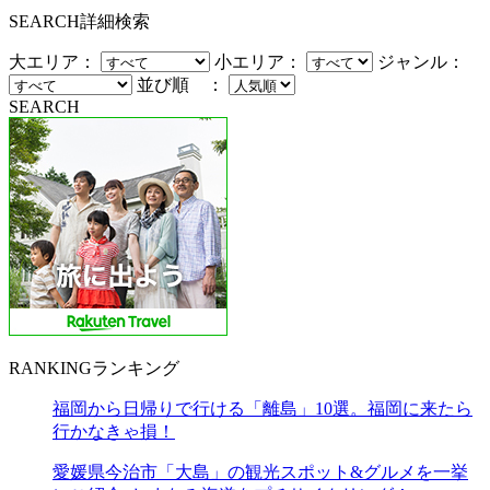
SEARCH
詳細検索
大エリア：
小エリア：
ジャンル：
並び順 ：
SEARCH
RANKING
ランキング
福岡から日帰りで行ける「離島」10選。福岡に来たら
行かなきゃ損！
愛媛県今治市「大島」の観光スポット&グルメを一挙