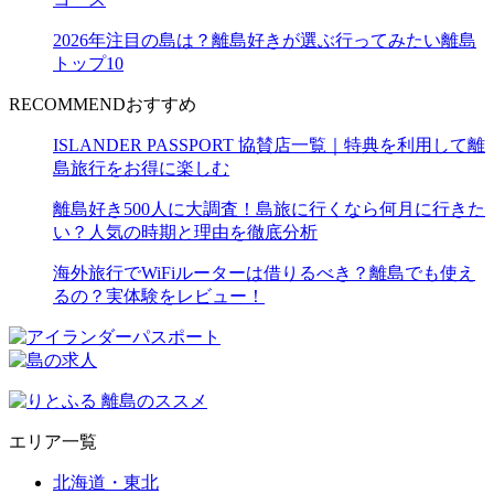
2026年注目の島は？離島好きが選ぶ行ってみたい離島
トップ10
RECOMMEND
おすすめ
ISLANDER PASSPORT 協賛店一覧｜特典を利用して離
島旅行をお得に楽しむ
離島好き500人に大調査！島旅に行くなら何月に行きた
い？人気の時期と理由を徹底分析
海外旅行でWiFiルーターは借りるべき？離島でも使え
るの？実体験をレビュー！
エリア一覧
北海道・東北