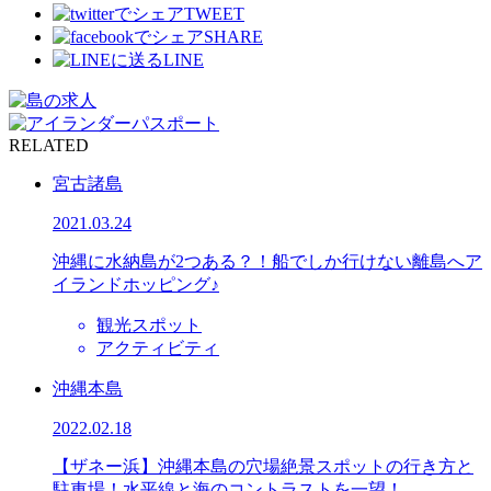
TWEET
SHARE
LINE
RELATED
宮古諸島
2021.03.24
沖縄に水納島が2つある？！船でしか行けない離島へア
イランドホッピング♪
観光スポット
アクティビティ
沖縄本島
2022.02.18
【ザネー浜】沖縄本島の穴場絶景スポットの行き方と
駐車場！水平線と海のコントラストを一望！