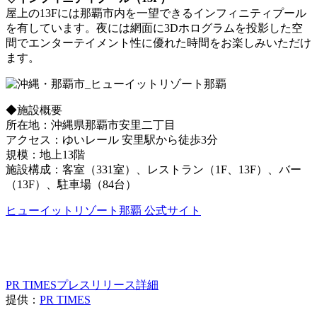
屋上の13Fには那覇市内を一望できるインフィニティプール
を有しています。夜には網面に3Dホログラムを投影した空
間でエンターテイメント性に優れた時間をお楽しみいただけ
ます。
◆施設概要
所在地：沖縄県那覇市安里二丁目
アクセス：ゆいレール 安里駅から徒歩3分
規模：地上13階
施設構成：客室（331室）、レストラン（1F、13F）、バー
（13F）、駐車場（84台）
ヒューイットリゾート那覇 公式サイト
PR TIMESプレスリリース詳細
提供：
PR TIMES