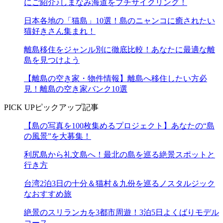
にご紹介♪しまなみ海道をプチサイクリング！
日本各地の「猫島」10選！島のニャンコに癒されたい
猫好きさん集まれ！
離島移住をジャンル別に徹底比較！あなたに最適な離
島を見つけよう
【離島の空き家・物件情報】離島へ移住したい方必
見！離島の空き家バンク10選
PICK UP
ピックアップ記事
【島の写真を100枚集めるプロジェクト】あなたの“島
の風景”を大募集！
利尻島から礼文島へ！最北の島を巡る絶景スポットと
行き方
台湾2泊3日の十分＆猫村＆九份を巡るノスタルジック
なおすすめ旅
絶景のスリランカを3都市周遊！3泊5日よくばりモデル
コース