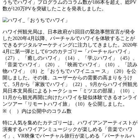
うちでハワイ」プログラムのコラム数が186本を超え、総PV
数が120万PVを突破したことを発表しました。
ハワイ州観光局は、日本政府が1回目の緊急事態宣言が発令
した2020年4月以降、バーチャルでハワイを体験することが
できるデジタルマーケティングに注力してきました。2020年
4月に第一弾として6つのカテゴリー「バーチャルハワイ」
（27）、「癒しのハワイ」（14）、「学ぶハワイ」（45）、
「音楽でハワイ」（20）、「映画でハワイ」（10）、「読み
物ハワイ」（8）と「おうちでハワイニュー ス」（20）を公
開しました。その後、ユーザーからの需要の高まりをうけ
て、5月から「家族でハワイ」（22）、9月からハワイ州観光
局日本支局長によるトークショー「ミツエの部屋」（10）、
11月から観光再開に向けたハワイを疑似体験できるオンライ
ンツアー「リモートハワイ旅」（10）を公開しました。
※（ ）内は公開中のコラム数
特に人気を集めたカテゴリーは、ハワイアンアーティストが
演奏するハワイアンミュージックが楽しめる「音楽でハワ
イ」、VR映像でバーチャル旅行が楽しめる「バーチャルハ