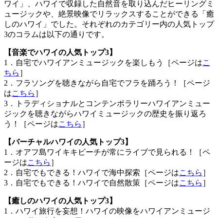
ワイ」、ハワイで収録した自然音を取り込んだヒーリングミ
ュージックや、絶景映像でリラックスすることができる「癒
しのハワイ」でした。それぞれのカテゴリー内の人気トップ
3のコラムは以下の通りです。
【音楽でハワイの人気トップ3】
1．自宅でハワイアンミュージックを楽しもう［ページは
こ
ちら
］
2．フラソングを聴きながら自宅でフラを踊ろう！［ページ
は
こちら
］
3．トラディショナルとコンテンポラリーハワイアンミュー
ジックを聴きながらハワイミュージックの歴史を振り返ろ
う！［ページは
こちら
］
【バーチャルハワイの人気トップ3】
1．オアフ島ワイキキビーチが常にライブで見られる！［ペ
ージは
こちら
］
2．自宅でもできる！ハワイで海中探索［ページは
こちら
］
3．自宅でもできる！ハワイで自然散策［ページは
こちら
］
【癒しのハワイの人気トップ3】
1．ハワイ旅行を妄想！ハワイの映像をハワイアンミュージ