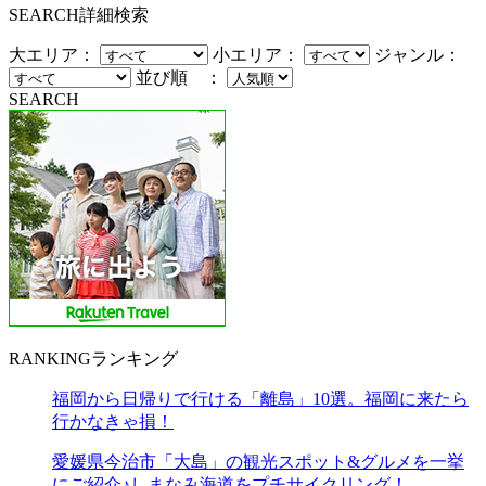
SEARCH
詳細検索
大エリア：
小エリア：
ジャンル：
並び順 ：
SEARCH
RANKING
ランキング
福岡から日帰りで行ける「離島」10選。福岡に来たら
行かなきゃ損！
愛媛県今治市「大島」の観光スポット&グルメを一挙
にご紹介♪しまなみ海道をプチサイクリング！