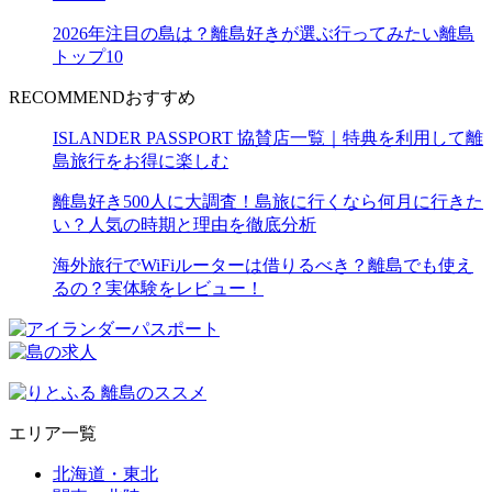
2026年注目の島は？離島好きが選ぶ行ってみたい離島
トップ10
RECOMMEND
おすすめ
ISLANDER PASSPORT 協賛店一覧｜特典を利用して離
島旅行をお得に楽しむ
離島好き500人に大調査！島旅に行くなら何月に行きた
い？人気の時期と理由を徹底分析
海外旅行でWiFiルーターは借りるべき？離島でも使え
るの？実体験をレビュー！
エリア一覧
北海道・東北