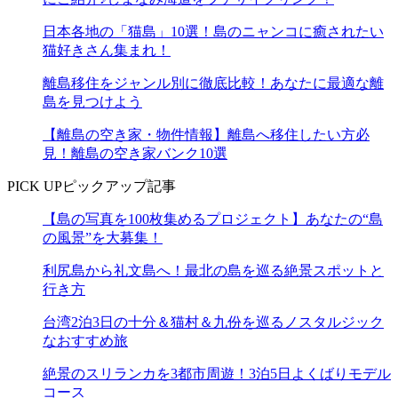
日本各地の「猫島」10選！島のニャンコに癒されたい
猫好きさん集まれ！
離島移住をジャンル別に徹底比較！あなたに最適な離
島を見つけよう
【離島の空き家・物件情報】離島へ移住したい方必
見！離島の空き家バンク10選
PICK UP
ピックアップ記事
【島の写真を100枚集めるプロジェクト】あなたの“島
の風景”を大募集！
利尻島から礼文島へ！最北の島を巡る絶景スポットと
行き方
台湾2泊3日の十分＆猫村＆九份を巡るノスタルジック
なおすすめ旅
絶景のスリランカを3都市周遊！3泊5日よくばりモデル
コース