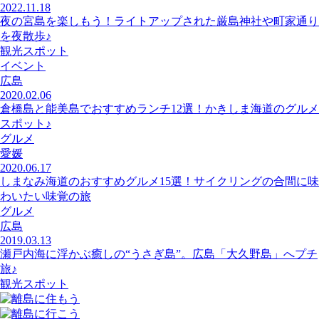
2022.11.18
夜の宮島を楽しもう！ライトアップされた厳島神社や町家通り
を夜散歩♪
観光スポット
イベント
広島
2020.02.06
倉橋島と能美島でおすすめランチ12選！かきしま海道のグルメ
スポット♪
グルメ
愛媛
2020.06.17
しまなみ海道のおすすめグルメ15選！サイクリングの合間に味
わいたい味覚の旅
グルメ
広島
2019.03.13
瀬戸内海に浮かぶ癒しの“うさぎ島”。広島「大久野島」へプチ
旅♪
観光スポット