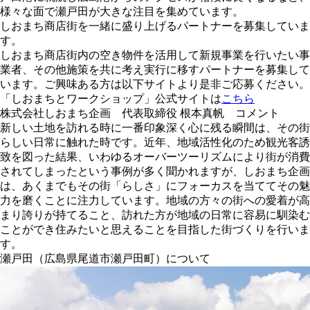
様々な面で瀬戸田が大きな注目を集めています。
しおまち商店街を一緒に盛り上げるパートナーを募集していま
す。
しおまち商店街内の空き物件を活用して新規事業を行いたい事
業者、その他施策を共に考え実行に移すパートナーを募集して
います。ご興味ある方は以下サイトより是非ご応募ください。
「しおまちとワークショップ」公式サイトは
こちら
株式会社しおまち企画 代表取締役 根本真帆 コメント
新しい土地を訪れる時に一番印象深く心に残る瞬間は、その街
らしい日常に触れた時です。近年、地域活性化のため観光客誘
致を図った結果、いわゆるオーバーツーリズムにより街が消費
されてしまったという事例が多く聞かれますが、しおまち企画
は、あくまでもその街「らしさ」にフォーカスを当ててその魅
力を磨くことに注力しています。地域の方々の街への愛着が高
まり誇りが持てること、訪れた方が地域の日常に容易に馴染む
ことができ住みたいと思えることを目指した街づくりを行いま
す。
瀬戸田（広島県尾道市瀬戸田町）について