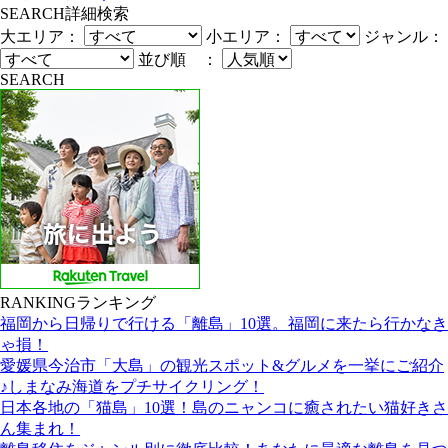
SEARCH
詳細検索
大エリア：
小エリア：
ジャンル：
並び順 ：
SEARCH
RANKING
ランキング
福岡から日帰りで行ける「離島」10選。福岡に来たら行かなき
ゃ損！
愛媛県今治市「大島」の観光スポット&グルメを一挙にご紹介
♪しまなみ海道をプチサイクリング！
日本各地の「猫島」10選！島のニャンコに癒されたい猫好きさ
ん集まれ！