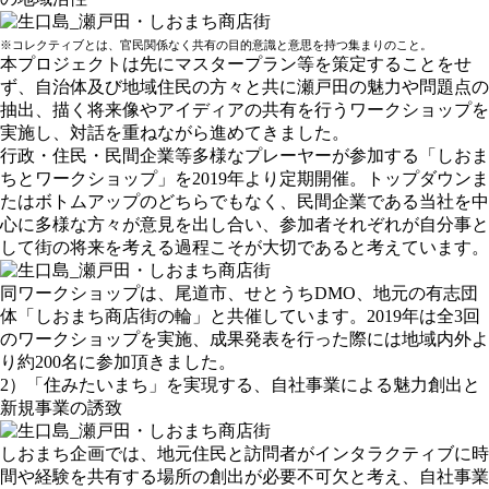
※コレクティブとは、官民関係なく共有の目的意識と意思を持つ集まりのこと。
本プロジェクトは先にマスタープラン等を策定することをせ
ず、自治体及び地域住民の方々と共に瀬戸田の魅力や問題点の
抽出、描く将来像やアイディアの共有を行うワークショップを
実施し、対話を重ねながら進めてきました。
行政・住民・民間企業等多様なプレーヤーが参加する「しおま
ちとワークショップ」を2019年より定期開催。トップダウンま
たはボトムアップのどちらでもなく、民間企業である当社を中
心に多様な方々が意見を出し合い、参加者それぞれが自分事と
して街の将来を考える過程こそが大切であると考えています。
同ワークショップは、尾道市、せとうちDMO、地元の有志団
体「しおまち商店街の輪」と共催しています。2019年は全3回
のワークショップを実施、成果発表を行った際には地域内外よ
り約200名に参加頂きました。
2）「住みたいまち」を実現する、自社事業による魅力創出と
新規事業の誘致
しおまち企画では、地元住民と訪問者がインタラクティブに時
間や経験を共有する場所の創出が必要不可欠と考え、自社事業