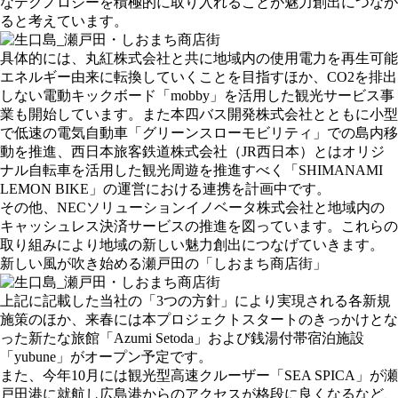
なテクノロジーを積極的に取り入れることが魅力創出につなが
ると考えています。
具体的には、丸紅株式会社と共に地域内の使用電力を再生可能
エネルギー由来に転換していくことを目指すほか、CO2を排出
しない電動キックボード「mobby」を活用した観光サービス事
業も開始しています。また本四バス開発株式会社とともに小型
で低速の電気自動車「グリーンスローモビリティ」での島内移
動を推進、西日本旅客鉄道株式会社（JR西日本）とはオリジ
ナル自転車を活用した観光周遊を推進すべく「SHIMANAMI
LEMON BIKE」の運営における連携を計画中です。
その他、NECソリューションイノベータ株式会社と地域内の
キャッシュレス決済サービスの推進を図っています。これらの
取り組みにより地域の新しい魅力創出につなげていきます。
新しい風が吹き始める瀬戸田の「しおまち商店街」
上記に記載した当社の「3つの方針」により実現される各新規
施策のほか、来春には本プロジェクトスタートのきっかけとな
った新たな旅館「Azumi Setoda」および銭湯付帯宿泊施設
「yubune」がオープン予定です。
また、今年10月には観光型高速クルーザー「SEA SPICA」が瀬
戸田港に就航し広島港からのアクセスが格段に良くなるなど、