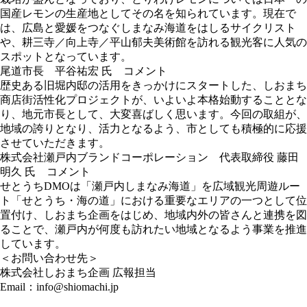
国産レモンの生産地としてその名を知られています。現在で
は、広島と愛媛をつなぐしまなみ海道をはしるサイクリスト
や、耕三寺／向上寺／平山郁夫美術館を訪れる観光客に人気の
スポットとなっています。
尾道市長 平谷祐宏 氏 コメント
歴史ある旧堀内邸の活用をきっかけにスタートした、しおまち
商店街活性化プロジェクトが、いよいよ本格始動することとな
り、地元市長として、大変喜ばしく思います。今回の取組が、
地域の誇りとなり、活力となるよう、市としても積極的に応援
させていただきます。
株式会社瀬戸内ブランドコーポレーション 代表取締役 藤田
明久 氏 コメント
せとうちDMOは「瀬戸内しまなみ海道」を広域観光周遊ルー
ト「せとうち・海の道」における重要なエリアの一つとして位
置付け、しおまち企画をはじめ、地域内外の皆さんと連携を図
ることで、瀬戸内が何度も訪れたい地域となるよう事業を推進
しています。
＜お問い合わせ先＞
株式会社しおまち企画 広報担当
Email：info@shiomachi.jp