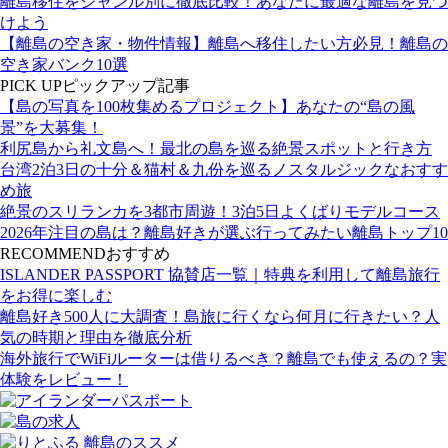
離島移住をジャンル別に徹底比較！あなたに最適な離島を見つ
けよう
【離島の空き家・物件情報】離島へ移住したい方必見！離島の
空き家バンク10選
PICK UP
ピックアップ記事
【島の写真を100枚集めるプロジェクト】あなたの“島の風
景”を大募集！
利尻島から礼文島へ！最北の島を巡る絶景スポットと行き方
台湾2泊3日の十分＆猫村＆九份を巡るノスタルジックなおすす
め旅
絶景のスリランカを3都市周遊！3泊5日よくばりモデルコース
2026年注目の島は？離島好きが選ぶ行ってみたい離島トップ10
RECOMMEND
おすすめ
ISLANDER PASSPORT 協賛店一覧｜特典を利用して離島旅行
をお得に楽しむ
離島好き500人に大調査！島旅に行くなら何月に行きたい？人
気の時期と理由を徹底分析
海外旅行でWiFiルーターは借りるべき？離島でも使えるの？実
体験をレビュー！