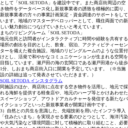
として「SOIL SETODA」を建設中です。また商店街周辺の空
き物件をデータベース化し新規事業者の誘致を積極的に図り、
新規事業者の方々の事業計画策定・資金調達のサポートをして
います。地域のマスターデベロッパーとして、職住両面での新
しい魅力創出につなげていきたいと考えています。
まちのリビングルーム「SOIL SETODA」
地元住民と訪問者がインタラクティブに時間や経験を共有する
場所の創出を目的とした、飲食、宿泊、アクティビティーセン
ターを備えた複合施設。地域のリビングルームのような位置付
けとし、活発で和やかなコミュニケーションが生まれる空間を
目指しています。瀬戸田の海の玄関口である瀬戸田港から徒歩
1分、しおまち商店街入口に開業を予定しています。（※当施
設の詳細は追って発表させていただきます。）
SOIL SETODA インスタグラム
同施設のほか、商店街に点在する空き物件を活用し、地元で採
れる海鮮を提供する軽食店や、地元のハーブ等とかけあわせた
スイーツショップ、アウトドアカルチャーを発信する新たなバ
イクショップといった新規事業者が開業計画中です。
3）自然との共生を意識した、先端技術を用いたインフラ導入
「住みたいまち」を実現させる要素のひとつとして、海洋汚染
や大気汚染など環境問題に対して積極的に取り組むこと、必要