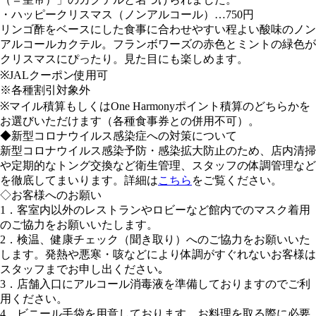
・ハッピークリスマス（ノンアルコール）…750円
リンゴ酢をベースにした食事に合わせやすい程よい酸味のノン
アルコールカクテル。フランボワーズの赤色とミントの緑色が
クリスマスにぴったり。見た目にも楽しめます。
※JALクーポン使用可
※各種割引対象外
※マイル積算もしくはOne Harmonyポイント積算のどちらかを
お選びいただけます（各種食事券との併用不可）。
◆新型コロナウイルス感染症への対策について
新型コロナウイルス感染予防・感染拡大防止のため、店内清掃
や定期的なトング交換など衛生管理、スタッフの体調管理など
を徹底してまいります。詳細は
こちら
をご覧ください。
◇お客様へのお願い
1．客室内以外のレストランやロビーなど館内でのマスク着用
のご協力をお願いいたします。
2．検温、健康チェック（聞き取り）へのご協力をお願いいた
します。発熱や悪寒・咳などにより体調がすぐれないお客様は
スタッフまでお申し出ください｡
3．店舗入口にアルコール消毒液を準備しておりますのでご利
用ください。
4．ビニール手袋を用意しております。お料理を取る際に必要