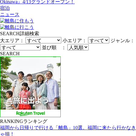
Okinawa』4/13グランドオープン！
宿泊
ニュース
SEARCH
詳細検索
大エリア：
小エリア：
ジャンル：
並び順 ：
SEARCH
RANKING
ランキング
福岡から日帰りで行ける「離島」10選。福岡に来たら行かなき
ゃ損！