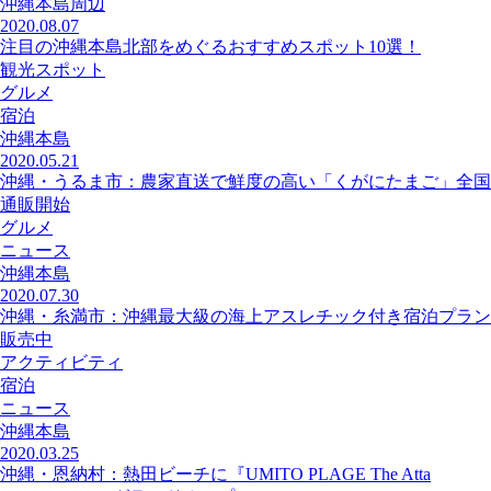
沖縄本島周辺
2020.08.07
注目の沖縄本島北部をめぐるおすすめスポット10選！
観光スポット
グルメ
宿泊
沖縄本島
2020.05.21
沖縄・うるま市：農家直送で鮮度の高い「くがにたまご」全国
通販開始
グルメ
ニュース
沖縄本島
2020.07.30
沖縄・糸満市：沖縄最大級の海上アスレチック付き宿泊プラン
販売中
アクティビティ
宿泊
ニュース
沖縄本島
2020.03.25
沖縄・恩納村：熱田ビーチに『UMITO PLAGE The Atta