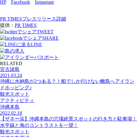
HP
Facebook
Instagram
PR TIMESプレスリリース詳細
提供：
PR TIMES
TWEET
SHARE
LINE
RELATED
宮古諸島
2021.03.24
沖縄に水納島が2つある？！船でしか行けない離島へアイラン
ドホッピング♪
観光スポット
アクティビティ
沖縄本島
2022.02.18
【ザネー浜】沖縄本島の穴場絶景スポットの行き方と駐車場！
水平線と海のコントラストを一望！
観光スポット