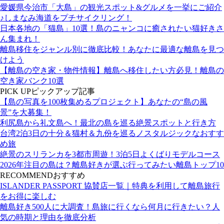
愛媛県今治市「大島」の観光スポット&グルメを一挙にご紹介
♪しまなみ海道をプチサイクリング！
日本各地の「猫島」10選！島のニャンコに癒されたい猫好きさ
ん集まれ！
離島移住をジャンル別に徹底比較！あなたに最適な離島を見つ
けよう
【離島の空き家・物件情報】離島へ移住したい方必見！離島の
空き家バンク10選
PICK UP
ピックアップ記事
【島の写真を100枚集めるプロジェクト】あなたの“島の風
景”を大募集！
利尻島から礼文島へ！最北の島を巡る絶景スポットと行き方
台湾2泊3日の十分＆猫村＆九份を巡るノスタルジックなおすす
め旅
絶景のスリランカを3都市周遊！3泊5日よくばりモデルコース
2026年注目の島は？離島好きが選ぶ行ってみたい離島トップ10
RECOMMEND
おすすめ
ISLANDER PASSPORT 協賛店一覧｜特典を利用して離島旅行
をお得に楽しむ
離島好き500人に大調査！島旅に行くなら何月に行きたい？人
気の時期と理由を徹底分析