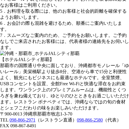
なお客様はご利用ください。
5．お料理を取る際には、他のお客様と社会的距離を確保する
ようお願いします。
6．お会計の際も混雑を避けるため、順番にご案内いたしま
す。
7．スムーズなご案内のため、ご予約をお願いします。ご予約
なしでご来店されたお客様には、代表者様の連絡先をお伺いし
ます。
【ホテルJALシティ那覇】
那覇市の国際通り中央に面しており、沖縄都市モノレール「ゆ
いレール」美栄橋駅より徒歩8分、空港から車で15分と利便性
よく、観光にもビジネスにも最適なホテルです。全室禁煙、
USBコンセントを設置、全館Free Wi-Fiと快適な滞在をお約束
します。ワンランク上のJプレミアムルームは、機能性とくつ
ろぎを兼ね備えており、ゆとりのひとときをお過ごしいただけ
ます。レストラン ボナペティでは、沖縄ならではの旬の食材
とシェフこだわりの味をお楽しみいただけます。
〒900-0013 沖縄県那覇市牧志1-3-70
TEL
098-866-2971
（レストラン直通）
098-866-2580
（代表）
FAX 098-867-8491