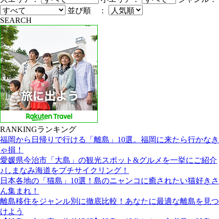
並び順 ：
SEARCH
RANKING
ランキング
福岡から日帰りで行ける「離島」10選。福岡に来たら行かなき
ゃ損！
愛媛県今治市「大島」の観光スポット&グルメを一挙にご紹介
♪しまなみ海道をプチサイクリング！
日本各地の「猫島」10選！島のニャンコに癒されたい猫好きさ
ん集まれ！
離島移住をジャンル別に徹底比較！あなたに最適な離島を見つ
けよう