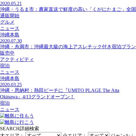
2020.05.21
沖縄・うるま市：農家直送で鮮度の高い「くがにたまご」全国
通販開始
グルメ
ニュース
沖縄本島
2020.07.30
沖縄・糸満市：沖縄最大級の海上アスレチック付き宿泊プラン
販売中
アクティビティ
宿泊
ニュース
沖縄本島
2020.03.25
沖縄・恩納村：熱田ビーチに『UMITO PLAGE The Atta
Okinawa』4/13グランドオープン！
宿泊
ニュース
SEARCH
詳細検索
大エリア：
小エリア：
ジャンル：