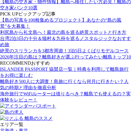
【離島の空き家・物件情報】離島へ移住したい方必見！離島の
空き家バンク10選
PICK UP
ピックアップ記事
【島の写真を100枚集めるプロジェクト】あなたの“島の風
景”を大募集！
利尻島から礼文島へ！最北の島を巡る絶景スポットと行き方
台湾2泊3日の十分＆猫村＆九份を巡るノスタルジックなおすす
め旅
絶景のスリランカを3都市周遊！3泊5日よくばりモデルコース
2026年注目の島は？離島好きが選ぶ行ってみたい離島トップ10
RECOMMEND
おすすめ
ISLANDER PASSPORT 協賛店一覧｜特典を利用して離島旅行
をお得に楽しむ
離島好き500人に大調査！島旅に行くなら何月に行きたい？人
気の時期と理由を徹底分析
海外旅行でWiFiルーターは借りるべき？離島でも使えるの？実
体験をレビュー！
エリア一覧
北海道・東北