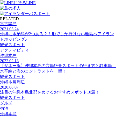
LINE
RELATED
宮古諸島
2021.03.24
沖縄に水納島が2つある？！船でしか行けない離島へアイラン
ドホッピング♪
観光スポット
アクティビティ
沖縄本島
2022.02.18
【ザネー浜】沖縄本島の穴場絶景スポットの行き方と駐車場！
水平線と海のコントラストを一望！
観光スポット
沖縄本島周辺
2020.08.07
注目の沖縄本島北部をめぐるおすすめスポット10選！
観光スポット
グルメ
宿泊
沖縄本島