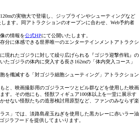
20mの実物大で登場し、ジップラインやシューティングなど
たします。同アトラクションのオープンに合わせ、Web予約者
像の情報を
公式HP
にて公開いたします。
存分に体感できる世界唯一のエンターテインメントアトラクシ
に現れたゴジラに対して繰り広げられる『ゴジラ迎撃作戦』の
たゴジラの体内に突入する長さ162mの「体内突入コース」
胞を殲滅する「対ゴジラ細胞シューティング」アトラクション
もと、映画撮影用のゴジラスーツとビル群などを使用した映画
ます。その他にも、怪獣フィギュア100体以上を一堂に展示す
かせない怪獣たちの造形検討用原型など、ファンのみならず楽
ラス」では、淡路島産玉ねぎを使用した黒カレーに赤いラー油
のゴジラフードを提供してまいります。