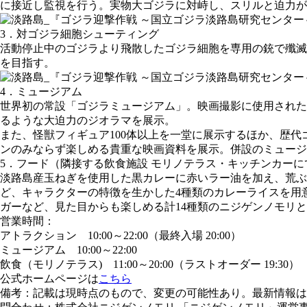
に接近し監視を行う。実物大ゴジラに対峙し、スリルと迫力が
3．対ゴジラ細胞シューティング
活動停止中のゴジラより飛散したゴジラ細胞を専用の銃で殲滅
を目指す。
4．ミュージアム
世界初の常設「ゴジラミュージアム」。映画撮影に使用された
るような大迫力のジオラマを展示。
また、怪獣フィギュア100体以上を一堂に展示するほか、歴
ンのみならず楽しめる貴重な映画資料を展示。併設のミュージ
5．フード
（隣接する飲食施設 モリノテラス・キッチンカーに
淡路島産玉ねぎを使用した黒カレーに赤いラー油を加え、荒ぶ
ど、キャラクターの特徴を生かした4種類のカレーライスを用
ガーなど、見た目からも楽しめる計14種類のニジゲンノモリ
営業時間
：
アトラクション 10:00～22:00（最終入場 20:00）
ミュージアム 10:00～22:00
飲食（モリノテラス) 11:00～20:00（ラストオーダー 19:30）
公式ホームページは
こちら
備考
：記載は現時点のもので、変更の可能性あり。最新情報は