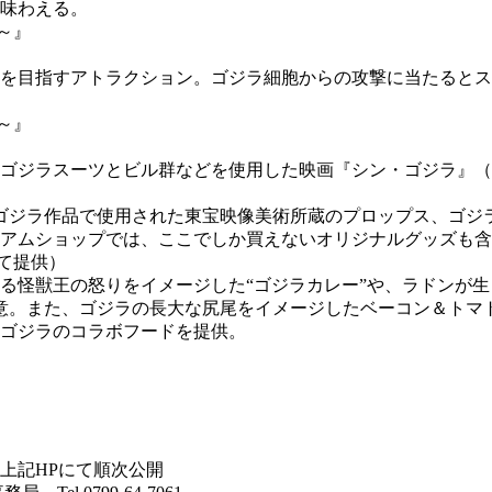
味わえる。
を目指すアトラクション。ゴジラ細胞からの攻撃に当たるとス
ゴジラスーツとビル群などを使用した映画『シン・ゴジラ』（2
代ゴジラ作品で使用された東宝映像美術所蔵のプロップス、ゴジ
アムショップでは、ここでしか買えないオリジナルグッズも含め
て提供）
る怪獣王の怒りをイメージした“ゴジラカレー”や、ラドンが生
意。また、ゴジラの長大な尻尾をイメージしたベーコン＆トマ
とゴジラのコラボフードを提供。
上記HPにて順次公開