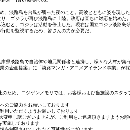
l 0799-64-7061
め、淡路島を台風が襲った夜のこと。高波とともに姿を現した
なり、ゴジラが再び淡路島に上陸。政府は直ちに対応を始めた
ち込むと、ゴジラは活動を停止した。現在は国立ゴジラ淡路島
の行動を監視するため、皆さんの力が必要だ。
を誇る兵庫県淡路島で自治体や地元関係者と連携し、様々な人材が
間事業の企画提案」に「淡路マンガ・アニメアイランド事業」が
大防止のため、ニジゲンノモリでは、お客様および当施設のスタ
へのご協力をお願いしております
利用いただくようお願いしております
、大変申し訳ございませんが、ご利用をご遠慮頂きますようお願
を実施しております
場を制限させていただく可能性がございます