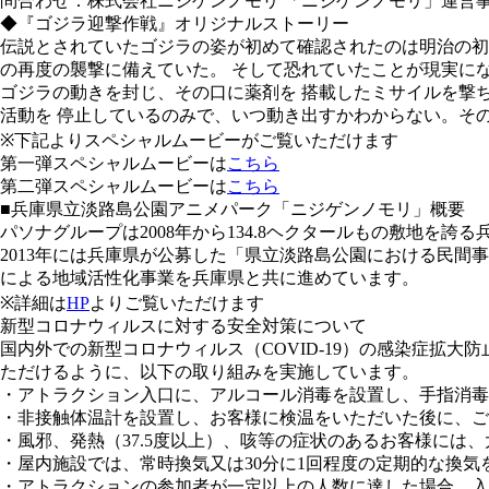
問合わせ
：株式会社ニジゲンノモリ 「ニジゲンノモリ」運営事務局 Te
◆『ゴジラ迎撃作戦』オリジナルストーリー
伝説とされていたゴジラの姿が初めて確認されたのは明治の初
の再度の襲撃に備えていた。 そして恐れていたことが現実に
ゴジラの動きを封じ、その口に薬剤を 搭載したミサイルを撃
活動を 停止しているのみで、いつ動き出すかわからない。そ
※下記よりスペシャルムービーがご覧いただけます
第一弾スペシャルムービーは
こちら
第二弾スペシャルムービーは
こちら
■兵庫県立淡路島公園アニメパーク「ニジゲンノモリ」概要
パソナグループは2008年から134.8ヘクタールもの敷地
2013年には兵庫県が公募した「県立淡路島公園における民
による地域活性化事業を兵庫県と共に進めています。
※詳細は
HP
よりご覧いただけます
新型コロナウィルスに対する安全対策について
国内外での新型コロナウィルス（COVID-19）の感染症拡
ただけるように、以下の取り組みを実施しています。
・アトラクション入口に、アルコール消毒を設置し、手指消毒
・非接触体温計を設置し、お客様に検温をいただいた後に、ご
・風邪、発熱（37.5度以上）、咳等の症状のあるお客様には
・屋内施設では、常時換気又は30分に1回程度の定期的な換気
・アトラクションの参加者が一定以上の人数に達した場合、入