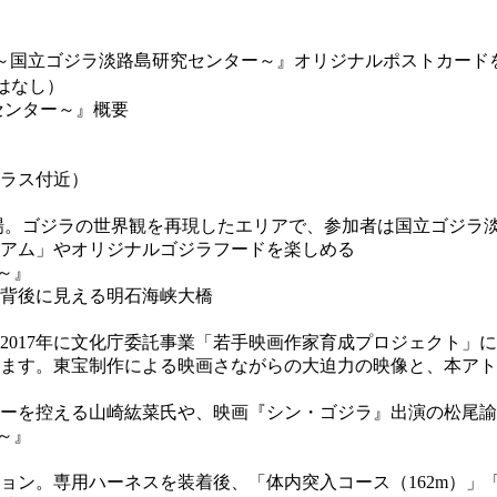
 ～国立ゴジラ淡路島研究センター～』オリジナルポストカード
典はなし）
センター～』概要
』
テラス付近）
登場。ゴジラの世界観を再現したエリアで、参加者は国立ゴジラ
アム」やオリジナルゴジラフードを楽しめる
背後に見える明石海峡大橋
2017年に文化庁委託事業「若手映画作家育成プロジェクト」
ます。東宝制作による映画さながらの大迫力の映像と、本アト
ーを控える山崎紘菜氏や、映画『シン・ゴジラ』出演の松尾諭
ン。専用ハーネスを装着後、「体内突入コース（162m）」「