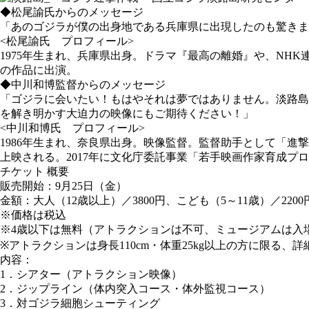
◆
松尾諭氏からのメッセージ
「あのゴジラが僕の出身地である兵庫県に出現したのも驚きま
<松尾諭氏 プロフィール>
1975年生まれ、兵庫県出身。ドラマ『最高の離婚』や、NH
の作品に出演。
◆
中川和博監督からのメッセージ
「ゴジラに会いたい！もはやそれは夢ではありません。淡路島
を解き明かす大迫力の映像にもご期待ください！」
<中川和博氏 プロフィール>
1986年生まれ、奈良県出身。映像監督。監督助手として「進
上映される。2017年に文化庁委託事業「若手映画作家育成プ
チケット 概要
販売開始
：9月25日（金）
金額
：大人（12歳以上）／3800円、こども（5～11歳）／2200
※価格は税込
※4歳以下は無料（アトラクションは不可、ミュージアムは入
※アトラクションは身長110cm・体重25kg以上の方に限る、
内容
：
1．シアター（アトラクション映像）
2．ジップライン（体内突入コース・体外監視コース）
3．対ゴジラ細胞シューティング