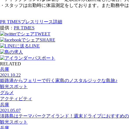
・スタッフは出勤時に体温測定をしております。また勤務中は
PR TIMESプレスリリース詳細
提供：
PR TIMES
TWEET
SHARE
LINE
RELATED
兵庫
2021.10.22
姫路港からフェリーで行く家島のノスタルジックな島旅♪
観光スポット
グルメ
アクティビティ
兵庫
2021.05.07
淡路島はテーマパークアイランド！週末ドライブにおすすめの
観光スポット
兵庫