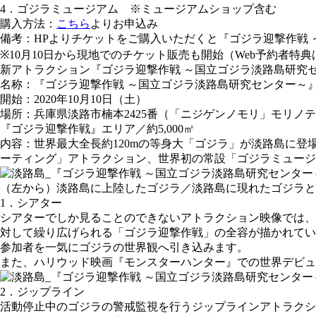
4．ゴジラミュージアム ※ミュージアムショップ含む
購入方法
：
こちら
よりお申込み
備考
：HPよりチケットをご購入いただくと『ゴジラ迎撃作戦
※10月10日から現地でのチケット販売も開始（Web予約者特
新アトラクション『ゴジラ迎撃作戦 ～国立ゴジラ淡路島研究
名称
：『ゴジラ迎撃作戦 ～国立ゴジラ淡路島研究センター～
開始
：2020年10月10日（土）
場所
：兵庫県淡路市楠本2425番（「ニジゲンノモリ」モリノ
『ゴジラ迎撃作戦』エリア／約5,000㎡
内容
：世界最大全長約120mの等身大「ゴジラ」が淡路島に
ーティング」アトラクション、世界初の常設「ゴジラミュージ
（左から）淡路島に上陸したゴジラ／淡路島に現れたゴジラと
1．シアター
シアターでしか見ることのできないアトラクション映像では、
対して繰り広げられる「ゴジラ迎撃作戦」の全容が描かれてい
参加者を一気にゴジラの世界観へ引き込みます。
また、ハリウッド映画『モンスターハンター』での世界デビュ
2．ジップライン
活動停止中のゴジラの警戒監視を行うジップラインアトラクショ