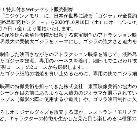
「ニジゲンノモリ」に、日本が世界に誇る「ゴジラ」が全長約1
島研究センター～』を2020年10月10日（土）にオープンい
月25日（金）より開始いたします。
松尾諭氏ら豪華俳優陣が出演する東宝制作のアトラクション映
界最大の実物大ゴジラをテーマにし、ゴジラの強大さと迫力を
制作した映画さながらのアトラクション映像を通じて、淡路島
たゴジラを観測。専用のハーネスを着け、細部までこだわり抜い
監視コース」の2コースから選択します。
たゴジラ細胞の増殖を食い止めるために、専用の銃でゴジラ細
映画の特撮美術を担ってきた株式会社 東宝映像美術の協力の
のシーンが目の前にあるような大迫力のジオラマが展示されてい
ップス（撮影の際に使用する小道具）や、ゴジラ映画制作に欠
ろしオリジナルグッズも販売するほか、レストラン「モリノテ
など、キャラクターの特徴を生かした見た目も楽しめる14種類