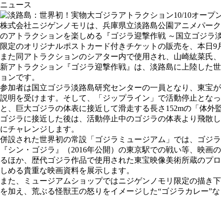
ニュース
株式会社ニジゲンノモリは、兵庫県立淡路島公園アニメパーク
のアトラクションを楽しめる『ゴジラ迎撃作戦 ～国立ゴジラ淡路
限定のオリジナルポストカード付きチケットの販売を、本日9
また同アトラクションのシアター内で使用され、山崎紘菜氏、
新アトラクション『ゴジラ迎撃作戦』は、淡路島に上陸した世
ョンです。
参加者は国立ゴジラ淡路島研究センターの一員となり、東宝が
説明を受けます。そして、「ジップライン」で活動停止となっ
と、巨大ゴジラの体表に接近して滑走する長さ152mの「体外
ゴジラに接近した後は、活動停止中のゴジラの体表より飛散し
にチャレンジします。
併設された世界初の常設「ゴジラミュージアム」では、ゴジラ
『シン・ゴジラ』（2016年公開）の東京駅での戦い等、映画
るほか、歴代ゴジラ作品で使用された東宝映像美術所蔵のプロ
しめる貴重な映画資料を展示します。
また、ミュージアムショップではニジゲンノモリ限定の描き下
を加え、荒ぶる怪獣王の怒りをイメージした“ゴジラカレー”