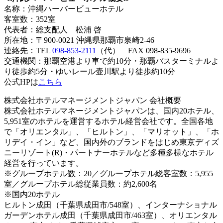
名称：沖縄ハーバービューホテル
客室数：352室
代表者：総支配人 松浦 啓
所在地：〒900-0021 沖縄県那覇市泉崎2-46
連絡先：TEL
098-853-2111
（代） FAX 098-835-9696
交通機関：那覇空港より車で約10分・那覇バスターミナルよ
り徒歩約5分・ゆいレール壷川駅より徒歩約10分
公式HPは
こちら
株式会社ホテルマネージメントジャパン 会社概要
株式会社ホテルマネージメントジャパンは、国内20ホテル、
5,951室のホテルを運営するホテル経営会社です。全国各地
で「オリエンタル」、「ヒルトン」、「マリオット」、「ホ
リデイ・イン」など、国内外のブランドをはじめ東京ディズ
ニーリゾート(R)・パートナーホテルなど多種多様なホテル
経営を行っています。
※グループホテル数：20／グループホテル総客室数：5,955
室／グループホテル総従業員数：約2,600名
※国内20ホテル
ヒルトン成田（千葉県成田市/548室）、インターナショナル
ガーデンホテル成田（千葉県成田市/463室）、オリエンタル