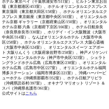
ホテル 東京ベイ（千葉県浦安市/511室）、ヒルトン東京お台
場（東京都港区/453室）、ホテル オリエンタルエクスプレス
東京蒲田（東京都大田区/158室）、ホテル オリエンタルエク
スプレス 東京銀座（東京都中央区/103室）、オリエンタルホ
テル京都 ギャラリー（京都府東山区/150室）、オリエンタル
ホテル京都 六条（京都府下京区/166室）、ホテル日航奈良
（奈良県奈良市/330室）、ホリデイ・イン大阪難波（大阪市
中央区/314室）、なんばオリエンタルホテル（大阪市中央
区/258室）、ホテル オリエンタルエクスプレス 大阪心斎橋
（大阪市中央区/124室）、 オリエンタルスイーツ エアポー
ト 大阪りんくう（大阪府泉佐野市/258室）、神戸メリケンパ
ークオリエンタルホテル（神戸市中央区/323室）、シェラト
ングランドホテル広島（広島市東区/238室）、オリエンタル
ホテル広島（広島市中区/227室）、オリエンタルホテル福岡
博多ステーション（福岡市博多区/221室）、沖縄ハーバービ
ューホテル（沖縄県那覇市/352室）、ホテル日航アリビラ
（沖縄県読谷村/397室）、オキナワ マリオット リゾート ＆
スパ（沖縄県名護市/361室）
公式サイトは
こちら