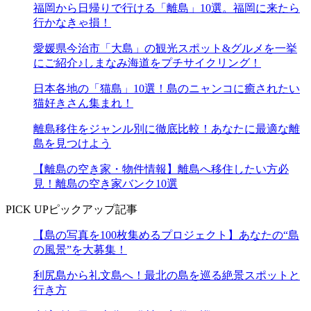
福岡から日帰りで行ける「離島」10選。福岡に来たら
行かなきゃ損！
愛媛県今治市「大島」の観光スポット&グルメを一挙
にご紹介♪しまなみ海道をプチサイクリング！
日本各地の「猫島」10選！島のニャンコに癒されたい
猫好きさん集まれ！
離島移住をジャンル別に徹底比較！あなたに最適な離
島を見つけよう
【離島の空き家・物件情報】離島へ移住したい方必
見！離島の空き家バンク10選
PICK UP
ピックアップ記事
【島の写真を100枚集めるプロジェクト】あなたの“島
の風景”を大募集！
利尻島から礼文島へ！最北の島を巡る絶景スポットと
行き方