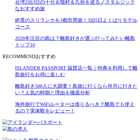
台湾2泊3日の十分＆猫村＆九份を巡るノスタルジック
なおすすめ旅
絶景のスリランカを3都市周遊！3泊5日よくばりモデル
コース
2026年注目の島は？離島好きが選ぶ行ってみたい離島
トップ10
RECOMMEND
おすすめ
ISLANDER PASSPORT 協賛店一覧｜特典を利用して離
島旅行をお得に楽しむ
離島好き500人に大調査！島旅に行くなら何月に行きた
い？人気の時期と理由を徹底分析
海外旅行でWiFiルーターは借りるべき？離島でも使え
るの？実体験をレビュー！