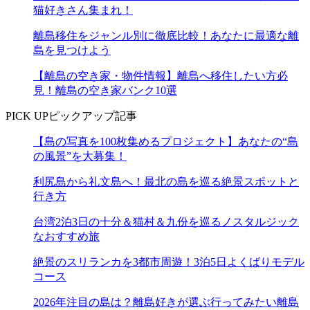
猫好きさん集まれ！
離島移住をジャンル別に徹底比較！あなたに最適な離
島を見つけよう
【離島の空き家・物件情報】離島へ移住したい方必
見！離島の空き家バンク10選
PICK UP
ピックアップ記事
【島の写真を100枚集めるプロジェクト】あなたの“島
の風景”を大募集！
利尻島から礼文島へ！最北の島を巡る絶景スポットと
行き方
台湾2泊3日の十分＆猫村＆九份を巡るノスタルジック
なおすすめ旅
絶景のスリランカを3都市周遊！3泊5日よくばりモデル
コース
2026年注目の島は？離島好きが選ぶ行ってみたい離島