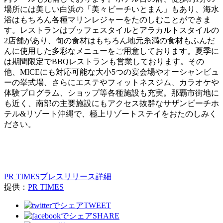
場所には美しい⽩浜の「美々ビーチいとまん」もあり、海⽔
浴はもちろん各種マリンレジャーをたのしむことができま
す。レストランはブッフェスタイルとアラカルトスタイルの
2店舗があり、旬の⾷材はもちろん地元⽷満の⾷材もふんだ
んに使⽤した多彩なメニューをご⽤意しております。夏季に
は期間限定でBBQレストランも営業しております。その
他、MICEにも対応可能な⼤⼩5つの宴会場やオーシャンビュ
ーの挙式場、さらにエステやフィットネスジム、カラオケや
体験プログラム、ショップ等各種施設も充実。那覇市街地に
も近く、南部の主要施設にもアクセス抜群なサザンビーチホ
テル&リゾート沖縄で、極上リゾートステイをおたのしみく
ださい。
PR TIMESプレスリリース詳細
提供：
PR TIMES
TWEET
SHARE