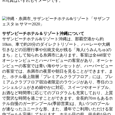
※写真はいずれもイメージです。
サザンビーチホテル＆リゾート沖縄について
サザンビーチホテル&リゾート沖縄は、那覇空港から約
10km、⾞で約20分のダイレクトリゾート、ハーレーや⼤綱
引きなどの旧暦⾏事や伝統⽂化が残る「海⼈(うみんちゅ)の
まち」として知られる⽷満市にあります。客室は全448室で
オーシャンビューとハーバービューの客室があり、オーシャ
ンビューの客室では⻘い海やサンセットが、ハーバービュー
の客室では、⽷満市の夜景や朝日を⾒ることができます。ま
た、ホテル最上階層「プレミアムクラブフロア」には、プレ
ミアムクラブフロア宿泊者限定のラウンジがあり、専任のコ
ンシェルジュがきめ細やかに対応、スイーツやオードブル、
お酒など時間帯に応じてのプログラムも充実しており、上質
で贅沢な時間を過ごすことができます。全⻑約70ｍもあるホ
テル⾃慢のガーデンプール(季節営業)は、丸い5つのプール
が連なったユニークな形、また、通年でご利⽤いただける室
内プールも完備しております。ホテル⽬の前、徒歩約1分の