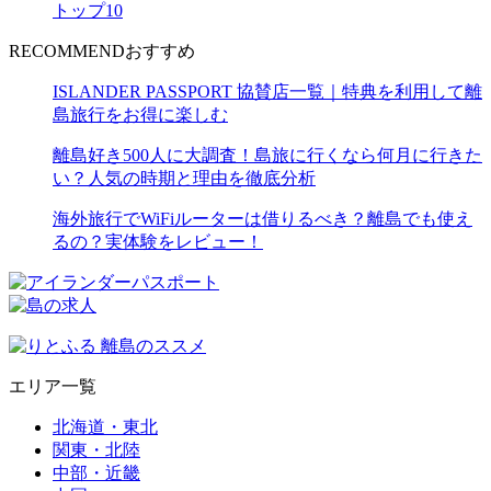
トップ10
RECOMMEND
おすすめ
ISLANDER PASSPORT 協賛店一覧｜特典を利用して離
島旅行をお得に楽しむ
離島好き500人に大調査！島旅に行くなら何月に行きた
い？人気の時期と理由を徹底分析
海外旅行でWiFiルーターは借りるべき？離島でも使え
るの？実体験をレビュー！
エリア一覧
北海道・東北
関東・北陸
中部・近畿