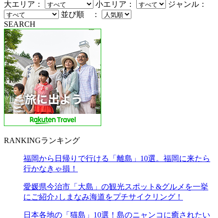
大エリア：
小エリア：
ジャンル：
並び順 ：
SEARCH
RANKING
ランキング
福岡から日帰りで行ける「離島」10選。福岡に来たら
行かなきゃ損！
愛媛県今治市「大島」の観光スポット&グルメを一挙
にご紹介♪しまなみ海道をプチサイクリング！
日本各地の「猫島」10選！島のニャンコに癒されたい