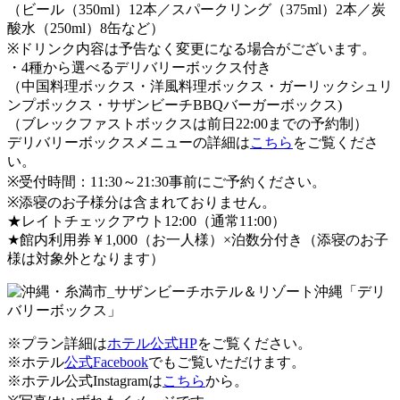
（ビール（350ml）12本／スパークリング（375ml）2本／炭
酸水（250ml）8缶など）
※ドリンク内容は予告なく変更になる場合がございます。
・4種から選べるデリバリーボックス付き
（中国料理ボックス・洋風料理ボックス・ガーリックシュリ
ンプボックス・サザンビーチBBQバーガーボックス)
（ブレックファストボックスは前日22:00までの予約制）
デリバリーボックスメニューの詳細は
こちら
をご覧くださ
い。
※受付時間：11:30～21:30事前にご予約ください。
※添寝のお子様分は含まれておりません。
★レイトチェックアウト12:00（通常11:00）
★館内利用券￥1,000（お一人様）×泊数分付き（添寝のお子
様は対象外となります）
※プラン詳細は
ホテル公式HP
をご覧ください。
※ホテル
公式Facebook
でもご覧いただけます。
※ホテル公式Instagramは
こちら
から。