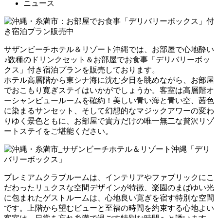
ニュース
サザンビーチホテル＆リゾート沖縄では、お部屋で心地酔い
♪数種のドリンクセット＆お部屋でお食事「デリバリーボッ
クス」付き宿泊プランを販売しております。
ホテル高層階から東シナ海に沈む夕日を眺めながら、お部屋
でおこもり寛ぎステイはいかがでしょうか。客室は高層階オ
ーシャンビュールームを確約！美しい青い海と青い空、茜色
に染まるサンセット、そして幻想的なマジックアワーの変わ
りゆく景色ともに、お部屋で貴方だけの唯一無二な贅沢リゾ
ートステイをご堪能ください。
プレミアムクラブルームは、インテリアやファブリックにこ
だわったリュクスな空間デザインが特徴、楽園のまばゆい光
に包まれたゲストルームは、心地良い寛ぎを宿す特別な空間
です。上階から望むビューと至福の時間を約束する心地よい