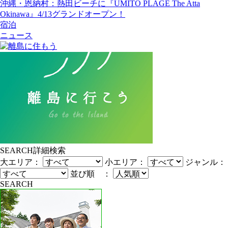
沖縄・恩納村：熱田ビーチに『UMITO PLAGE The Atta
Okinawa』4/13グランドオープン！
宿泊
ニュース
SEARCH
詳細検索
大エリア：
小エリア：
ジャンル：
並び順 ：
SEARCH