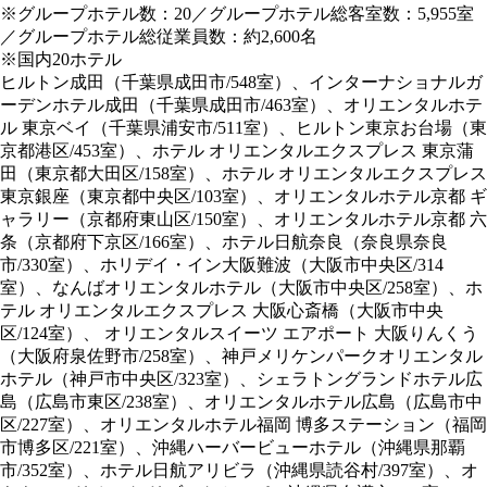
※グループホテル数：20／グループホテル総客室数：5,955室
／グループホテル総従業員数：約2,600名
※国内20ホテル
ヒルトン成田（千葉県成田市/548室）、インターナショナルガ
ーデンホテル成田（千葉県成田市/463室）、オリエンタルホテ
ル 東京ベイ（千葉県浦安市/511室）、ヒルトン東京お台場（東
京都港区/453室）、ホテル オリエンタルエクスプレス 東京蒲
田（東京都大田区/158室）、ホテル オリエンタルエクスプレス
東京銀座（東京都中央区/103室）、オリエンタルホテル京都 ギ
ャラリー（京都府東山区/150室）、オリエンタルホテル京都 六
条（京都府下京区/166室）、ホテル日航奈良（奈良県奈良
市/330室）、ホリデイ・イン大阪難波（大阪市中央区/314
室）、なんばオリエンタルホテル（大阪市中央区/258室）、ホ
テル オリエンタルエクスプレス 大阪心斎橋（大阪市中央
区/124室）、 オリエンタルスイーツ エアポート 大阪りんくう
（大阪府泉佐野市/258室）、神戸メリケンパークオリエンタル
ホテル（神戸市中央区/323室）、シェラトングランドホテル広
島（広島市東区/238室）、オリエンタルホテル広島（広島市中
区/227室）、オリエンタルホテル福岡 博多ステーション（福岡
市博多区/221室）、沖縄ハーバービューホテル（沖縄県那覇
市/352室）、ホテル日航アリビラ（沖縄県読谷村/397室）、オ