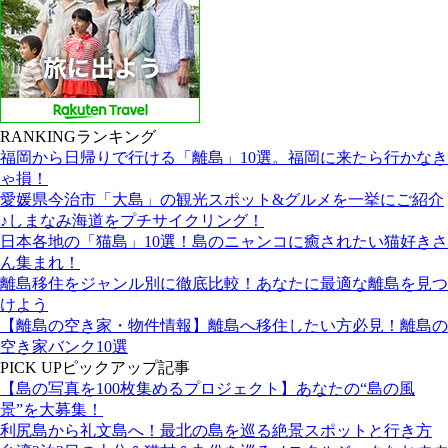
RANKING
ランキング
福岡から日帰りで行ける「離島」10選。福岡に来たら行かなき
ゃ損！
愛媛県今治市「大島」の観光スポット&グルメを一挙にご紹介
♪しまなみ海道をプチサイクリング！
日本各地の「猫島」10選！島のニャンコに癒されたい猫好きさ
ん集まれ！
離島移住をジャンル別に徹底比較！あなたに最適な離島を見つ
けよう
【離島の空き家・物件情報】離島へ移住したい方必見！離島の
空き家バンク10選
PICK UP
ピックアップ記事
【島の写真を100枚集めるプロジェクト】あなたの“島の風
景”を大募集！
利尻島から礼文島へ！最北の島を巡る絶景スポットと行き方