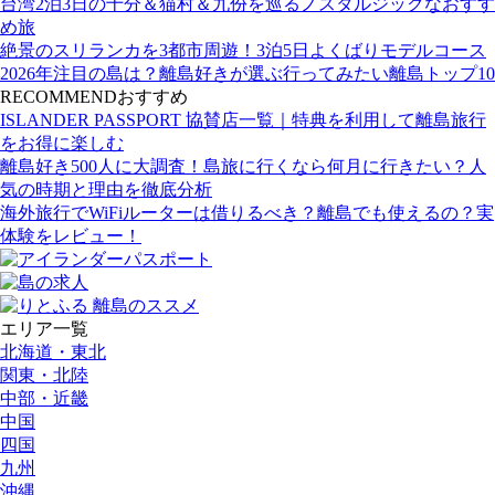
台湾2泊3日の十分＆猫村＆九份を巡るノスタルジックなおすす
め旅
絶景のスリランカを3都市周遊！3泊5日よくばりモデルコース
2026年注目の島は？離島好きが選ぶ行ってみたい離島トップ10
RECOMMEND
おすすめ
ISLANDER PASSPORT 協賛店一覧｜特典を利用して離島旅行
をお得に楽しむ
離島好き500人に大調査！島旅に行くなら何月に行きたい？人
気の時期と理由を徹底分析
海外旅行でWiFiルーターは借りるべき？離島でも使えるの？実
体験をレビュー！
エリア一覧
北海道・東北
関東・北陸
中部・近畿
中国
四国
九州
沖縄