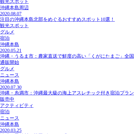
観光スポット
沖縄本島周辺
2020.08.07
注目の沖縄本島北部をめぐるおすすめスポット10選！
観光スポット
グルメ
宿泊
沖縄本島
2020.05.21
沖縄・うるま市：農家直送で鮮度の高い「くがにたまご」全国
通販開始
グルメ
ニュース
沖縄本島
2020.07.30
沖縄・糸満市：沖縄最大級の海上アスレチック付き宿泊プラン
販売中
アクティビティ
宿泊
ニュース
沖縄本島
2020.03.25