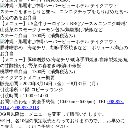
ステーキをぎっしりと並べ、ニンニクチップをちりばめた食べ
応えのあるお弁当
【メニュー】US産牛サーロイン：BBQソース＆ニンニク味噌/
山葵菜のスモークサーモン包み/鶏唐揚げ/俵飯など
ステーキ弁当 1300円（消費税込み）
豚味噌炒め、海老チリ、胡麻手羽焼きなど、ボリューム満点の
お弁当
【メニュー】豚味噌炒め/海老チリ/胡麻手羽焼き/自家製焼売/魚
の甘酢餡かけ/野菜の春巻き/桜漬け/俵飯
桃翠中華弁当 1300円（消費税込み）
テイクアウトメニュー概要
販売期間：2020年8月14日（金）～8月31日（月）
引渡場所：1階 ロビーラウンジ
引渡時間：11:00～14:00
お問い合わせ：宴会予約係（10:00am～6:00pm）TEL
098-853-
2114
／
098-853-2118
※9月以降は、メニューを変更して販売いたします。
※1日、各10個の限定販売となっておりますので、、お早めに
ご来店、もしくはご予約ください。