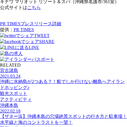
キナワ マリオット リゾート＆スパ（沖縄県名護市/361室）
公式サイトは
こちら
PR TIMESプレスリリース詳細
提供：
PR TIMES
TWEET
SHARE
LINE
RELATED
宮古諸島
2021.03.24
沖縄に水納島が2つある？！船でしか行けない離島へアイラン
ドホッピング♪
観光スポット
アクティビティ
沖縄本島
2022.02.18
【ザネー浜】沖縄本島の穴場絶景スポットの行き方と駐車場！
水平線と海のコントラストを一望！