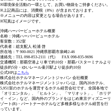
※環境保全活動の一環として、お買い物袋をご持参ください。
※上記商品には、消費税（8%）が含まれております。
※メニューの内容は変更となる場合があります。
※写真はイメージです。
沖縄ハーバービューホテル概要
名称：沖縄ハーバービューホテル
客室数：352室
代表者：総支配人 松浦 啓
所在地：〒900-0021 沖縄県那覇市泉崎2-46
連絡先：TEL 098-853-2111（代） FAX 098-835-9696
交通機関：那覇空港より車で約10分・那覇バスターミナルより
徒歩約5分・ゆいレール壷川駅より徒歩約10分
公式HPは
こちら
株式会社ホテルマネージメントジャパン 会社概要
株式会社ホテルマネージメントジャパンは、国内20ホテル、
5,951室のホテルを運営するホテル経営会社です。全国各地で
「オリエンタル」、「ヒルトン」、「マリオット」、「ホリデ
イ・イン」など、国内外のブランドをはじめ東京ディズニーリ
ゾート(R)・パートナーホテルなど多種多様なホテル経営を行
っています。