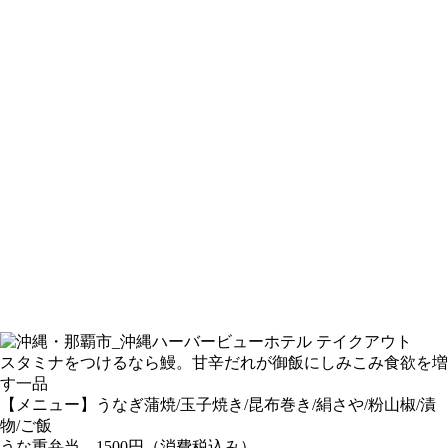
スタミナをつけるなら鰻。甘辛だれが御飯にしみこみ食欲を増
す一品
【メニュー】うなぎ蒲焼/玉子焼き/昆布巻き/絹さや/粉山椒/漬
物/ご飯
うな重弁当 1500円（消費税込み）