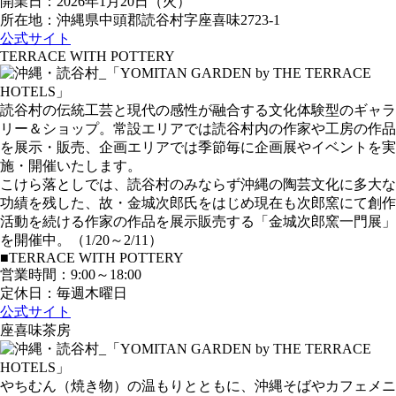
開業日：2026年1月20日（火）
所在地：沖縄県中頭郡読谷村字座喜味2723-1
公式サイト
TERRACE WITH POTTERY
読谷村の伝統工芸と現代の感性が融合する文化体験型のギャラ
リー＆ショップ。常設エリアでは読谷村内の作家や工房の作品
を展示・販売、企画エリアでは季節毎に企画展やイベントを実
施・開催いたします。
こけら落としでは、読谷村のみならず沖縄の陶芸文化に多大な
功績を残した、故・金城次郎氏をはじめ現在も次郎窯にて創作
活動を続ける作家の作品を展示販売する「金城次郎窯一門展」
を開催中。（1/20～2/11）
■TERRACE WITH POTTERY
営業時間：9:00～18:00
定休日：毎週木曜日
公式サイト
座喜味茶房
やちむん（焼き物）の温もりとともに、沖縄そばやカフェメニ