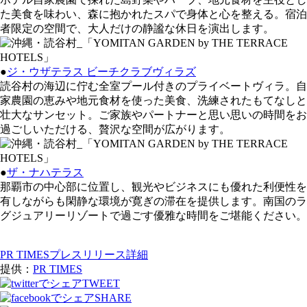
た美食を味わい、森に抱かれたスパで身体と心を整える。宿泊
者限定の空間で、大人だけの静謐な休日を演出します。
●
ジ・ウザテラス ビーチクラブヴィラズ
読谷村の海辺に佇む全室プール付きのプライベートヴィラ。自
家農園の恵みや地元食材を使った美食、洗練されたもてなしと
壮大なサンセット。ご家族やパートナーと思い思いの時間をお
過ごしいただける、贅沢な空間が広がります。
●
ザ・ナハテラス
那覇市の中心部に位置し、観光やビジネスにも優れた利便性を
有しながらも閑静な環境が寛ぎの滞在を提供します。南国のラ
グジュアリーリゾートで過ごす優雅な時間をご堪能ください。
PR TIMESプレスリリース詳細
提供：
PR TIMES
TWEET
SHARE