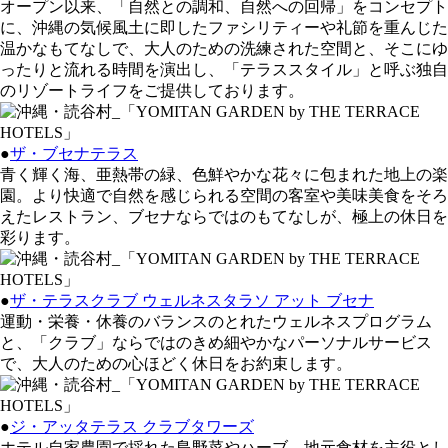
オープン以来、「自然との調和、自然への回帰」をコンセプト
に、沖縄の気候風土に即したファシリティーや礼節を重んじた
温かなもてなしで、大人のための洗練された空間と、そこにゆ
ったりと流れる時間を演出し、「テラススタイル」と呼ぶ独自
のリゾートライフをご提供しております。
●
ザ・ブセナテラス
青く輝く海、亜熱帯の緑、色鮮やかな花々に包まれた地上の楽
園。より快適で自然を感じられる空間の客室や美味美食をそろ
えたレストラン、ブセナならではのもてなしが、極上の休日を
彩ります。
●
ザ・テラスクラブ ウェルネスタラソ アット ブセナ
運動・栄養・休養のバランスのとれたウェルネスプログラム
と、「クラブ」ならではのきめ細やかなパーソナルサービス
で、大人のための心ほどく休日をお約束します。
●
ジ・アッタテラス クラブタワーズ
ホテル自家農園で採れた島野菜やハーブ、地元食材を主役とし