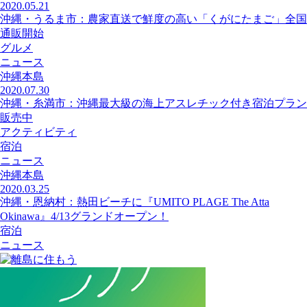
2020.05.21
沖縄・うるま市：農家直送で鮮度の高い「くがにたまご」全国
通販開始
グルメ
ニュース
沖縄本島
2020.07.30
沖縄・糸満市：沖縄最大級の海上アスレチック付き宿泊プラン
販売中
アクティビティ
宿泊
ニュース
沖縄本島
2020.03.25
沖縄・恩納村：熱田ビーチに『UMITO PLAGE The Atta
Okinawa』4/13グランドオープン！
宿泊
ニュース