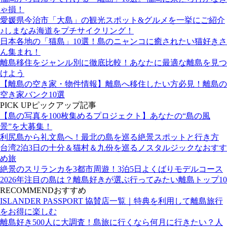
ゃ損！
愛媛県今治市「大島」の観光スポット&グルメを一挙にご紹介
♪しまなみ海道をプチサイクリング！
日本各地の「猫島」10選！島のニャンコに癒されたい猫好きさ
ん集まれ！
離島移住をジャンル別に徹底比較！あなたに最適な離島を見つ
けよう
【離島の空き家・物件情報】離島へ移住したい方必見！離島の
空き家バンク10選
PICK UP
ピックアップ記事
【島の写真を100枚集めるプロジェクト】あなたの“島の風
景”を大募集！
利尻島から礼文島へ！最北の島を巡る絶景スポットと行き方
台湾2泊3日の十分＆猫村＆九份を巡るノスタルジックなおすす
め旅
絶景のスリランカを3都市周遊！3泊5日よくばりモデルコース
2026年注目の島は？離島好きが選ぶ行ってみたい離島トップ10
RECOMMEND
おすすめ
ISLANDER PASSPORT 協賛店一覧｜特典を利用して離島旅行
をお得に楽しむ
離島好き500人に大調査！島旅に行くなら何月に行きたい？人