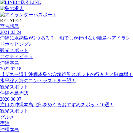
LINE
RELATED
宮古諸島
2021.03.24
沖縄に水納島が2つある？！船でしか行けない離島へアイラン
ドホッピング♪
観光スポット
アクティビティ
沖縄本島
2022.02.18
【ザネー浜】沖縄本島の穴場絶景スポットの行き方と駐車場！
水平線と海のコントラストを一望！
観光スポット
沖縄本島周辺
2020.08.07
注目の沖縄本島北部をめぐるおすすめスポット10選！
観光スポット
グルメ
宿泊
沖縄本島