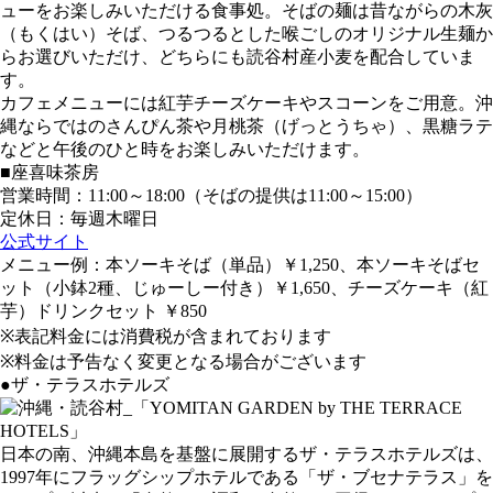
ューをお楽しみいただける食事処。そばの麺は昔ながらの木灰
（もくはい）そば、つるつるとした喉ごしのオリジナル生麺か
らお選びいただけ、どちらにも読谷村産小麦を配合していま
す。
カフェメニューには紅芋チーズケーキやスコーンをご用意。沖
縄ならではのさんぴん茶や月桃茶（げっとうちゃ）、黒糖ラテ
などと午後のひと時をお楽しみいただけます。
■座喜味茶房
営業時間：11:00～18:00（そばの提供は11:00～15:00）
定休日：毎週木曜日
公式サイト
メニュー例：本ソーキそば（単品）￥1,250、本ソーキそばセ
ット（小鉢2種、じゅーしー付き）￥1,650、チーズケーキ（紅
芋）ドリンクセット ￥850
※表記料金には消費税が含まれております
※料金は予告なく変更となる場合がございます
●ザ・テラスホテルズ
日本の南、沖縄本島を基盤に展開するザ・テラスホテルズは、
1997年にフラッグシップホテルである「ザ・ブセナテラス」を