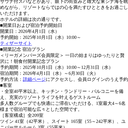
サウナ付スパなどがあり、眼下の街並みと雄大な東シナ海を眺
めながら、リゾートならではの心を満たすひとときをお過ごし
いただけます。
ホテルの詳細は次の通りです。
■開業日および宿泊予約開始日
開業日：2026年4月1日（水）
予約開始：2025年10月1日（水）10:00～
ティザーサイト
■開業記念 宿泊プラン
＜リーガメンバーズ会員限定＞ 一日の始まりはゆったりと贅
沢に！朝食付開業記念プラン
予約期間：2025年10月1日（水）10:00～12月31日（水）
宿泊期間：2026年4月1日（水）～6月30日（火）
予約方法：
詳細ページ
にアクセスし、会員ログインのうえ予約
■客室
・全室40平米以上、キッチン・ランドリー・バルコニーを備
え、充実のリゾートライフを叶えるゲストルーム
多人数グループでも快適にご滞在いただける、1室最大4～6名
様まで宿泊可能な広々とした空間です。
［客室構成］全209室
ツイン 41室（42平米）、スイート 165室（55～242平米）、ユ
ニバーサルルーム 3室（55平米）