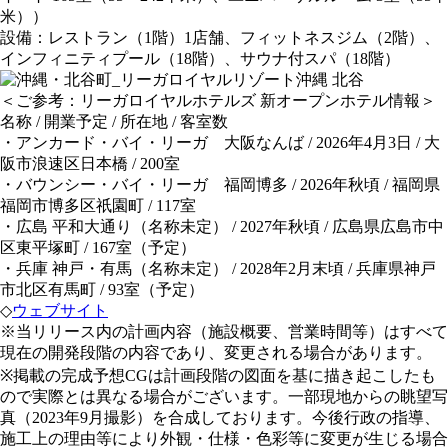
米））
設備：レストラン（1階）1店舗、フィットネスジム（2階）、
インフィニティプール（18階）、サウナ付スパ（18階）
＜ご参考：リーガロイヤルホテルズ 新オープンホテル情報＞
名称 / 開業予定 / 所在地 / 客室数
・アンカード・バイ・リーガ 大阪なんば / 2026年4月3日 / 大
阪市浪速区日本橋 / 200室
・バウンシー・バイ・リーガ 福岡博多 / 2026年秋頃 / 福岡県
福岡市博多区祇園町 / 117室
・広島 平和大通り（名称未定） / 2027年秋頃 / 広島県広島市中
区東平塚町 / 167室（予定）
・兵庫 神戸・有馬（名称未定） / 2028年2月末頃 / 兵庫県神戸
市北区有馬町 / 93室（予定）
◇
ウェブサイト
※当リリース内の計画内容（施設概要、営業時間等）はすべて
現在の開発段階の内容であり、変更される場合があります。
※掲載の完成予想CGは計画段階の図面を基に描き起こしたも
ので実際とは異なる場合がございます。一部現地からの眺望写
真（2023年9月撮影）を合成しております。今後行政の指導、
施工上の理由等により外観・仕様・色彩等に変更が生じる場合