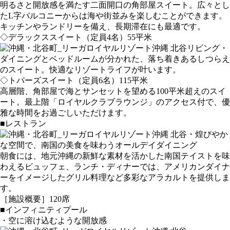
明るさと開放感を満たす二面開口の角部屋スイート。広々とし
たL字バルコニーからは海や街並みを楽しむことができます。
キッチンやランドリーを備え、長期滞在にも最適です。
◇デラックススイート（定員4名）55平米
リビング・
ダイニングとベッドルームが分かれた、落ち着きあるしつらえ
のスイート。快適なリゾートライフが叶います。
◇トパーズスイート（定員6名）115平米
高層階、角部屋で海とサンセットを望める100平米超えのスイ
ート。最上階「ロイヤルクラブラウンジ」のアクセス付で、優
雅な時間をお過ごしいただけます。
■レストラン
・煌びやか
な空間で、南国の美食を味わうオールデイダイニング
朝食には、地元沖縄の新鮮な素材を活かした南国テイストを味
わえるビュッフェ、ランチ・ディナーでは、アメリカンダイナ
ーをイメージしたグリル料理など多彩なアラカルトを提供しま
す。
［施設概要］120席
■インフィニティプール
・空に溶け込むような開放感