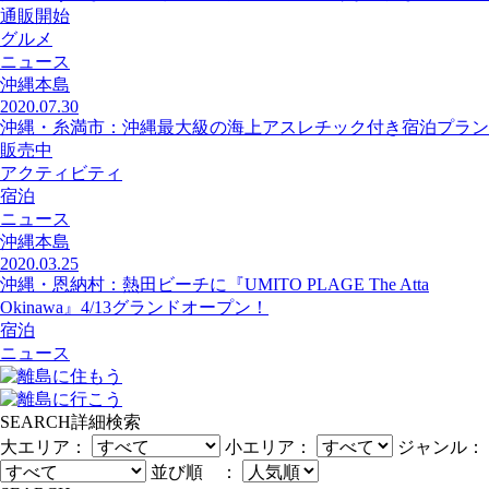
通販開始
グルメ
ニュース
沖縄本島
2020.07.30
沖縄・糸満市：沖縄最大級の海上アスレチック付き宿泊プラン
販売中
アクティビティ
宿泊
ニュース
沖縄本島
2020.03.25
沖縄・恩納村：熱田ビーチに『UMITO PLAGE The Atta
Okinawa』4/13グランドオープン！
宿泊
ニュース
SEARCH
詳細検索
大エリア：
小エリア：
ジャンル：
並び順 ：