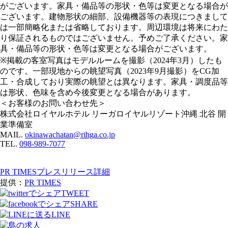
がございます。家具・備品等の形状・色等は変更となる場合が
ございます。建物形状の細部、設備機器等の表現につきまして
は一部簡略化または省略しております。周辺環境は将来にわた
り保証されるものではございません。予めご了承ください。家
具・備品等の形状・色等は変更となる場合がございます。
※掲載の客室写真はモデルルームを撮影（2024年3月）したも
のです。一部現地からの眺望写真（2023年9月撮影）をCG加
工・合成しており実際の眺望とは異なります。家具・調度品等
は形状、色味を含め今後変更となる場合があります。
＜お客様のお問い合わせ先＞
株式会社ロイヤルホテル リーガロイヤルリゾート沖縄 北谷 開
業準備室
MAIL.
okinawachatan@rihga.co.jp
TEL.
098-989-7077
PR TIMESプレスリリース詳細
提供：
PR TIMES
TWEET
SHARE
LINE