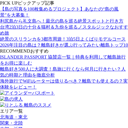
PICK UP
ピックアップ記事
【島の写真を100枚集めるプロジェクト】あなたの“島の風
景”を大募集！
利尻島から礼文島へ！最北の島を巡る絶景スポットと行き方
台湾2泊3日の十分＆猫村＆九份を巡るノスタルジックなおすす
め旅
絶景のスリランカを3都市周遊！3泊5日よくばりモデルコース
2026年注目の島は？離島好きが選ぶ行ってみたい離島トップ10
RECOMMEND
おすすめ
ISLANDER PASSPORT 協賛店一覧｜特典を利用して離島旅行
をお得に楽しむ
離島好き500人に大調査！島旅に行くなら何月に行きたい？人
気の時期と理由を徹底分析
海外旅行でWiFiルーターは借りるべき？離島でも使えるの？実
体験をレビュー！
エリア一覧
北海道・東北
関東・北陸