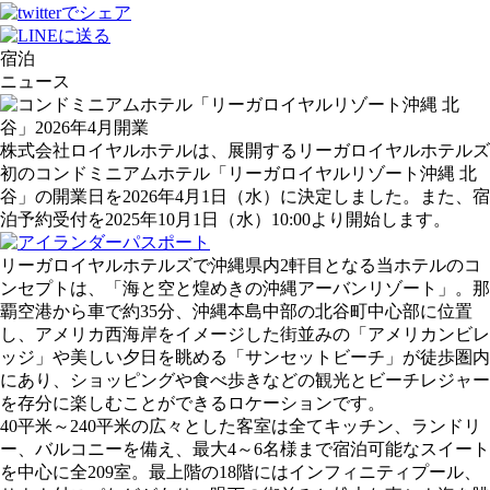
宿泊
ニュース
株式会社ロイヤルホテルは、展開するリーガロイヤルホテルズ
初のコンドミニアムホテル「リーガロイヤルリゾート沖縄 北
谷」の開業日を2026年4月1日（水）に決定しました。また、宿
泊予約受付を2025年10月1日（水）10:00より開始します。
リーガロイヤルホテルズで沖縄県内2軒目となる当ホテルのコ
ンセプトは、「海と空と煌めきの沖縄アーバンリゾート」。那
覇空港から車で約35分、沖縄本島中部の北谷町中心部に位置
し、アメリカ西海岸をイメージした街並みの「アメリカンビレ
ッジ」や美しい夕日を眺める「サンセットビーチ」が徒歩圏内
にあり、ショッピングや食べ歩きなどの観光とビーチレジャー
を存分に楽しむことができるロケーションです。
40平米～240平米の広々とした客室は全てキッチン、ランドリ
ー、バルコニーを備え、最大4～6名様まで宿泊可能なスイート
を中心に全209室。最上階の18階にはインフィニティプール、