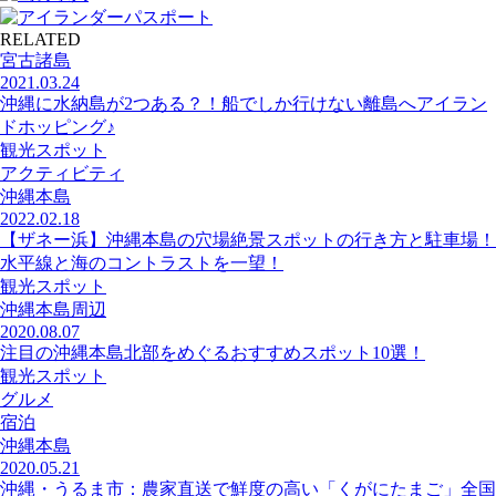
RELATED
宮古諸島
2021.03.24
沖縄に水納島が2つある？！船でしか行けない離島へアイラン
ドホッピング♪
観光スポット
アクティビティ
沖縄本島
2022.02.18
【ザネー浜】沖縄本島の穴場絶景スポットの行き方と駐車場！
水平線と海のコントラストを一望！
観光スポット
沖縄本島周辺
2020.08.07
注目の沖縄本島北部をめぐるおすすめスポット10選！
観光スポット
グルメ
宿泊
沖縄本島
2020.05.21
沖縄・うるま市：農家直送で鮮度の高い「くがにたまご」全国