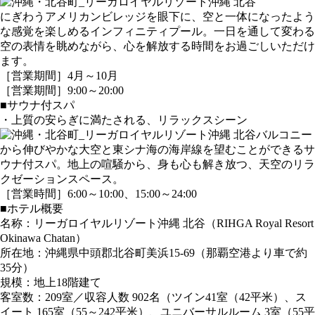
にぎわうアメリカンビレッジを眼下に、空と一体になったよう
な感覚を楽しめるインフィニティプール。一日を通して変わる
空の表情を眺めながら、心を解放する時間をお過ごしいただけ
ます。
［営業期間］4月～10月
［営業期間］9:00～20:00
■サウナ付スパ
・上質の安らぎに満たされる、リラックスシーン
バルコニー
から伸びやかな大空と東シナ海の海岸線を望むことができるサ
ウナ付スパ。地上の喧騒から、身も心も解き放つ、天空のリラ
クゼーションスペース。
［営業時間］6:00～10:00、15:00～24:00
■ホテル概要
名称：リーガロイヤルリゾート沖縄 北谷（RIHGA Royal Resort
Okinawa Chatan）
所在地：沖縄県中頭郡北谷町美浜15-69（那覇空港より車で約
35分）
規模：地上18階建て
客室数：209室／収容人数 902名（ツイン41室（42平米）、ス
イート 165室（55～242平米）、ユニバーサルルーム 3室（55平