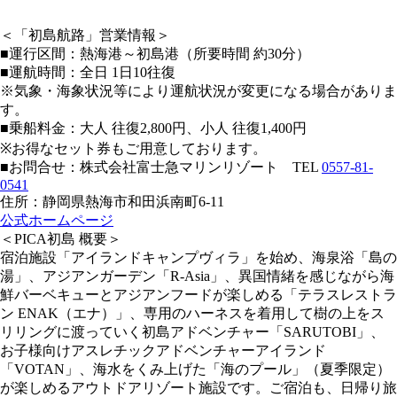
＜「初島航路」営業情報＞
■運行区間：熱海港～初島港（所要時間 約30分）
■運航時間：全日 1日10往復
※気象・海象状況等により運航状況が変更になる場合がありま
す。
■乗船料金：大人 往復2,800円、小人 往復1,400円
※お得なセット券もご用意しております。
■お問合せ：株式会社富士急マリンリゾート TEL
0557-81-
0541
住所：静岡県熱海市和田浜南町6-11
公式ホームページ
＜PICA初島 概要＞
宿泊施設「アイランドキャンプヴィラ」を始め、海泉浴「島の
湯」、アジアンガーデン「R-Asia」、異国情緒を感じながら海
鮮バーベキューとアジアンフードが楽しめる「テラスレストラ
ン ENAK（エナ）」、専用のハーネスを着用して樹の上をス
リリングに渡っていく初島アドベンチャー「SARUTOBI」、
お子様向けアスレチックアドベンチャーアイランド
「VOTAN」、海水をくみ上げた「海のプール」（夏季限定）
が楽しめるアウトドアリゾート施設です。ご宿泊も、日帰り旅