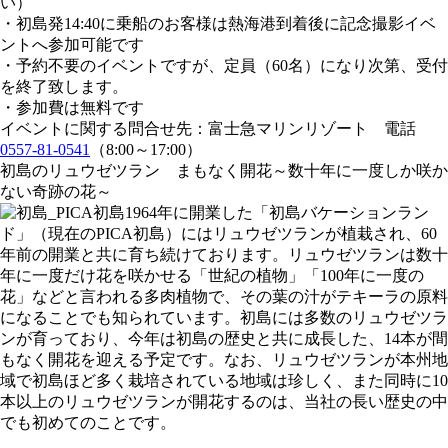
い）
・初島発14:40に乗船のお客様は熱海港到着後に記念撮影イベ
ントへ参加可能です
・予約不要のイベントですが、定員（60名）になり次第、受付
を終了致します。
・参加費は無料です
イベントに関する問合せ先：富士急マリンリゾート 電話
0557-81-0541
（8:00～17:00）
初島のリュウゼツラン まもなく開花～数十年に一度しか咲か
ない奇跡の花～
1964年に開業した「初島バケーションラン
ド」（現在のPICA初島）にはリュウゼツランが植栽され、60
年前の開業と共に育ち続けております。リュウゼツランは数十
年に一度だけ花を咲かせる「世紀の植物」「100年に一度の
花」などと言われる多肉植物で、その葉の汁がテキーラの原料
になることでも知られています。初島には多数のリュウゼツラ
ンが育っており、今年は初島の歴史と共に成長した、14本が間
もなく開花を迎える予定です。なお、リュウゼツランが本州地
域で初島ほど多く栽培されている地域は珍しく、また同時に10
本以上のリュウゼツランが開花するのは、当社の長い歴史の中
でも初めてのことです。