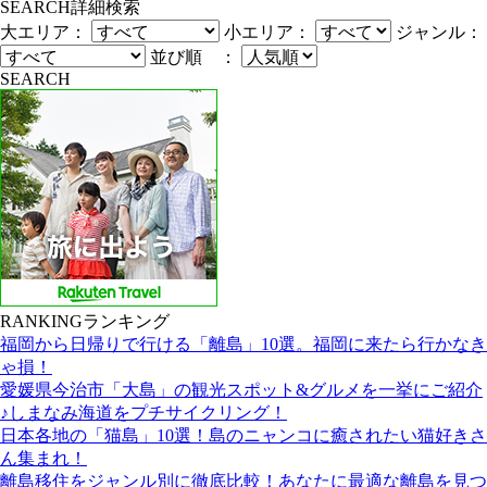
SEARCH
詳細検索
大エリア：
小エリア：
ジャンル：
並び順 ：
SEARCH
RANKING
ランキング
福岡から日帰りで行ける「離島」10選。福岡に来たら行かなき
ゃ損！
愛媛県今治市「大島」の観光スポット&グルメを一挙にご紹介
♪しまなみ海道をプチサイクリング！
日本各地の「猫島」10選！島のニャンコに癒されたい猫好きさ
ん集まれ！
離島移住をジャンル別に徹底比較！あなたに最適な離島を見つ