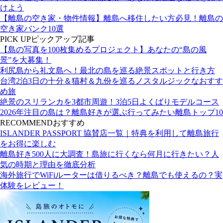
けよう
【離島の空き家・物件情報】離島へ移住したい方必見！離島の
空き家バンク10選
PICK UP
ピックアップ記事
【島の写真を100枚集めるプロジェクト】あなたの“島の風
景”を大募集！
利尻島から礼文島へ！最北の島を巡る絶景スポットと行き方
台湾2泊3日の十分＆猫村＆九份を巡るノスタルジックなおすす
め旅
絶景のスリランカを3都市周遊！3泊5日よくばりモデルコース
2026年注目の島は？離島好きが選ぶ行ってみたい離島トップ10
RECOMMEND
おすすめ
ISLANDER PASSPORT 協賛店一覧｜特典を利用して離島旅行
をお得に楽しむ
離島好き500人に大調査！島旅に行くなら何月に行きたい？人
気の時期と理由を徹底分析
海外旅行でWiFiルーターは借りるべき？離島でも使えるの？実
体験をレビュー！