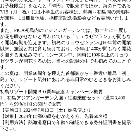
お子様限定）をなんと「60円」で販売するほか、海の日である
7/15（月・祝）には小学生のお客様は、熱海～初島間の乗船料
が無料、1日船長体験、操舵室記念撮影会なども実施いたしま
す。
また、PICA初島内のアジアンガーデンでは、数十年に一度し
か花を咲かせないと言われている「リュウゼツラン」が間もな
く開花時期を迎えます。初島のリュウゼツランは60年前の開業
以来、施設と共に育ち続けており、今年は14本が間もなく開花
を迎える見込みです。1シーズン中、同時に10本以上のリュウ
ゼツランが開花するのは、当社の記録の中でも初めてのことで
す。
この夏は、開業60周年を迎えた首都圏から一番近い離島「初
島」で、リゾート気分にあふれる非日常のひとときをお楽しみ
ください。
初島リゾート開発６０周年記念キャンペーン概要
1．初島アジアンガーデン入園＋往復乗船セット（通常3,400
円）を99％割引の60円で販売
【実施日】2024年7月13日（土）始発便より
【対象】2024年に満60歳をむかえる方、先着60名様
【利用方法】熱海港窓口で年齢の確認できる身分証明書を提示
下さい。