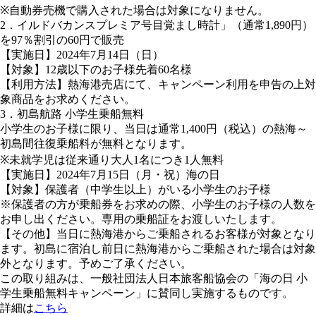
※自動券売機で購入された場合は対象になりません。
2．イルドバカンスプレミア号目覚まし時計」（通常1,890円）
を97％割引の60円で販売
【実施日】2024年7月14日（日）
【対象】12歳以下のお子様先着60名様
【利用方法】熱海港売店にて、キャンペーン利用を申告の上対
象商品をお求めください。
3．初島航路 小学生乗船無料
小学生のお子様に限り、当日は通常1,400円（税込）の熱海～
初島間往復乗船料が無料となります。
※未就学児は従来通り大人1名につき1人無料
【実施日】2024年7月15日（月・祝）海の日
【対象】保護者（中学生以上）がいる小学生のお子様
※保護者の方が乗船券をお求めの際、小学生のお子様の人数を
お申し出ください。専用の乗船証をお渡しいたします。
【その他】当日に熱海港からご乗船されるお客様が対象となり
ます。初島に宿泊し前日に熱海港からご乗船された場合は対象
外となります。予めご了承ください。
この取り組みは、一般社団法人日本旅客船協会の「海の日 小
学生乗船無料キャンペーン」に賛同し実施するものです。
詳細は
こちら