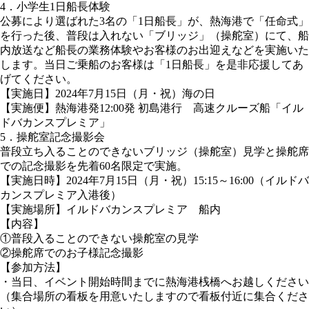
4．小学生1日船長体験
公募により選ばれた3名の「1日船長」が、熱海港で「任命式」
を行った後、普段は入れない「ブリッジ」（操舵室）にて、船
内放送など船長の業務体験やお客様のお出迎えなどを実施いた
します。当日ご乗船のお客様は「1日船長」を是非応援してあ
げてください。
【実施日】2024年7月15日（月・祝）海の日
【実施便】熱海港発12:00発 初島港行 高速クルーズ船「イル
ドバカンスプレミア」
5．操舵室記念撮影会
普段立ち入ることのできないブリッジ（操舵室）見学と操舵席
での記念撮影を先着60名限定で実施。
【実施日時】2024年7月15日（月・祝）15:15～16:00（イルドバ
カンスプレミア入港後）
【実施場所】イルドバカンスプレミア 船内
【内容】
①普段入ることのできない操舵室の見学
②操舵席でのお子様記念撮影
【参加方法】
・当日、イベント開始時間までに熱海港桟橋へお越しください
（集合場所の看板を用意いたしますので看板付近に集合くださ