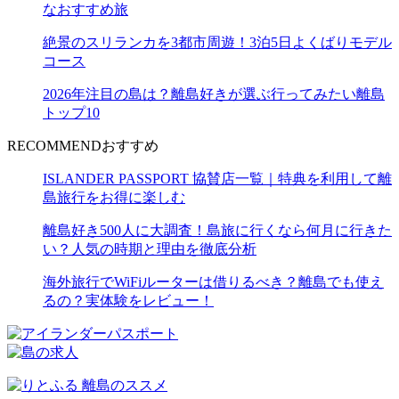
なおすすめ旅
絶景のスリランカを3都市周遊！3泊5日よくばりモデル
コース
2026年注目の島は？離島好きが選ぶ行ってみたい離島
トップ10
RECOMMEND
おすすめ
ISLANDER PASSPORT 協賛店一覧｜特典を利用して離
島旅行をお得に楽しむ
離島好き500人に大調査！島旅に行くなら何月に行きた
い？人気の時期と理由を徹底分析
海外旅行でWiFiルーターは借りるべき？離島でも使え
るの？実体験をレビュー！