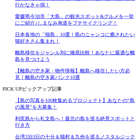
行かなきゃ損！
愛媛県今治市「大島」の観光スポット&グルメを一挙
にご紹介♪しまなみ海道をプチサイクリング！
日本各地の「猫島」10選！島のニャンコに癒されたい
猫好きさん集まれ！
離島移住をジャンル別に徹底比較！あなたに最適な離
島を見つけよう
【離島の空き家・物件情報】離島へ移住したい方必
見！離島の空き家バンク10選
PICK UP
ピックアップ記事
【島の写真を100枚集めるプロジェクト】あなたの“島
の風景”を大募集！
利尻島から礼文島へ！最北の島を巡る絶景スポットと
行き方
台湾2泊3日の十分＆猫村＆九份を巡るノスタルジック