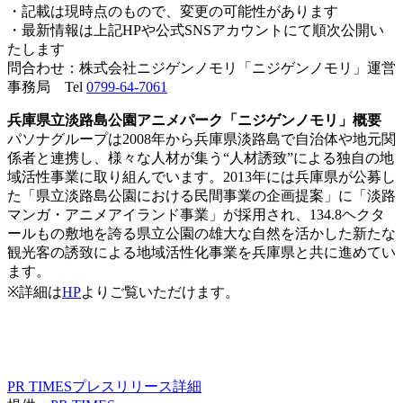
・記載は現時点のもので、変更の可能性があります
・最新情報は上記HPや公式SNSアカウントにて順次公開い
たします
問合わせ：株式会社ニジゲンノモリ「ニジゲンノモリ」運営
事務局 Tel
0799-64-7061
兵庫県立淡路島公園アニメパーク「ニジゲンノモリ」概要
パソナグループは2008年から兵庫県淡路島で自治体や地元関
係者と連携し、様々な人材が集う“人材誘致”による独自の地
域活性事業に取り組んでいます。2013年には兵庫県が公募し
た「県立淡路島公園における民間事業の企画提案」に「淡路
マンガ・アニメアイランド事業」が採用され、134.8ヘクタ
ールもの敷地を誇る県立公園の雄大な自然を活かした新たな
観光客の誘致による地域活性化事業を兵庫県と共に進めてい
ます。
※詳細は
HP
よりご覧いただけます。
PR TIMESプレスリリース詳細