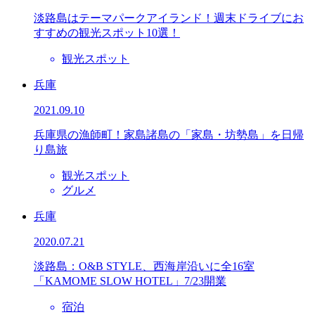
淡路島はテーマパークアイランド！週末ドライブにお
すすめの観光スポット10選！
観光スポット
兵庫
2021.09.10
兵庫県の漁師町！家島諸島の「家島・坊勢島」を日帰
り島旅
観光スポット
グルメ
兵庫
2020.07.21
淡路島：O&B STYLE、西海岸沿いに全16室
「KAMOME SLOW HOTEL」7/23開業
宿泊