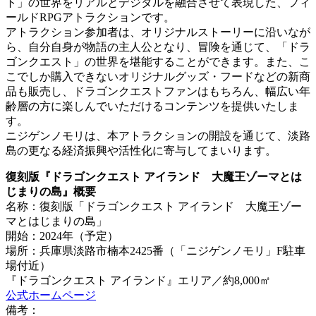
ト」の世界をリアルとデジタルを融合させて表現した、フィ
ールドRPGアトラクションです。
アトラクション参加者は、オリジナルストーリーに沿いなが
ら、自分自身が物語の主人公となり、冒険を通じて、「ドラ
ゴンクエスト」の世界を堪能することができます。また、こ
こでしか購入できないオリジナルグッズ・フードなどの新商
品も販売し、ドラゴンクエストファンはもちろん、幅広い年
齢層の方に楽しんでいただけるコンテンツを提供いたしま
す。
ニジゲンノモリは、本アトラクションの開設を通じて、淡路
島の更なる経済振興や活性化に寄与してまいります。
復刻版『ドラゴンクエスト アイランド 大魔王ゾーマとは
じまりの島』概要
名称：復刻版「ドラゴンクエスト アイランド 大魔王ゾー
マとはじまりの島」
開始：2024年（予定）
場所：兵庫県淡路市楠本2425番（「ニジゲンノモリ」F駐車
場付近）
『ドラゴンクエスト アイランド』エリア／約8,000㎡
公式ホームページ
備考：