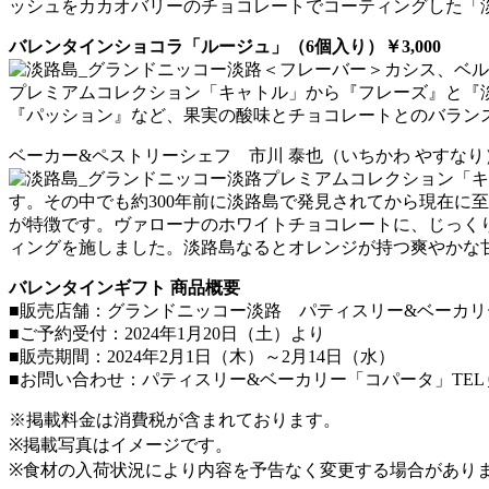
ッシュをカカオバリーのチョコレートでコーティングした「
バレンタインショコラ「ルージュ」（6個入り）￥3,000
＜フレーバー＞カシス、ベ
プレミアムコレクション「キャトル」から『フレーズ』と『
『パッション』など、果実の酸味とチョコレートとのバラン
ベーカー&ペストリーシェフ 市川 泰也（いちかわ やすな
プレミアムコレクション「キ
す。その中でも約300年前に淡路島で発見されてから現在に
が特徴です。ヴァローナのホワイトチョコレートに、じっく
ィングを施しました。淡路島なるとオレンジが持つ爽やかな
バレンタインギフト 商品概要
■販売店舗：グランドニッコー淡路 パティスリー&ベーカリ
■ご予約受付：2024年1月20日（土）より
■販売期間：2024年2月1日（木）～2月14日（水）
■お問い合わせ：パティスリー&ベーカリー「コパータ」TEL
※掲載料金は消費税が含まれております。
※掲載写真はイメージです。
※食材の入荷状況により内容を予告なく変更する場合があり