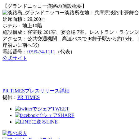
【グランドニッコー淡路の施設概要】
所在地：兵庫県淡路市夢舞台
延床面積：29,200㎡
ホテル：地上10階
施設構成：客室数 201室、宴会場 7室、レストラン・ラウ
アクセス：公共交通機関…高速バスでJR舞子駅から約15分、J
岸沿いに南へ5分
電話番号：
0799-74-1111
（代表）
公式サイト
PR TIMESプレスリリース詳細
提供：
PR TIMES
TWEET
SHARE
LINE