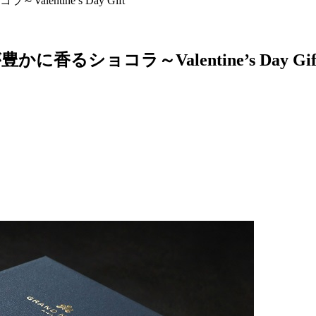
tine’s Day Gift
ショコラ～Valentine’s Day Gif