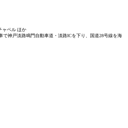
チャペル ほか
ら車で神戸淡路鳴門自動車道・淡路ICを下り、国道28号線を海