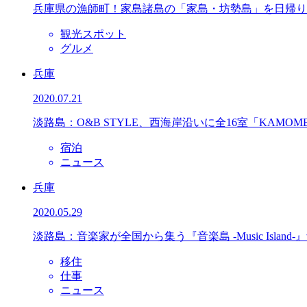
兵庫県の漁師町！家島諸島の「家島・坊勢島」を日帰り
観光スポット
グルメ
兵庫
2020.07.21
淡路島：O&B STYLE、西海岸沿いに全16室「KAMOME S
宿泊
ニュース
兵庫
2020.05.29
淡路島：音楽家が全国から集う『音楽島 -Music Island
移住
仕事
ニュース