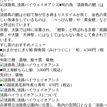
■旬の魚 淡路島の鱧（は
も）
淡路島の鱧は小顔で身が引き締まりスタイルが良く、金色の美
しい魚体をしているものは、「べっぴん鱧」や「黄金鱧」など
と呼ばれています。
京都、大阪では特に珍重され、「鱧祭」と呼ばれる京都「祇園
祭」や大阪「天神祭」にはなくてはならない魚として食されて
います。
すし富のおすすめメニュー
■おまかせにぎり鮨 御食国（みけつくに）「松」4,500円（税
込）
旬彩三種、蓋物、鮨十貫、吸物
■特上海鮮ちらし鮨 3,000円（税込）
先付け、吸物
■A5国産黒毛和牛炙り寿司 670円（税込）
淡路ハイウェイオアシスについて
兵庫県立淡路島公園内に位置し、島内の玄関口となる「淡路ハ