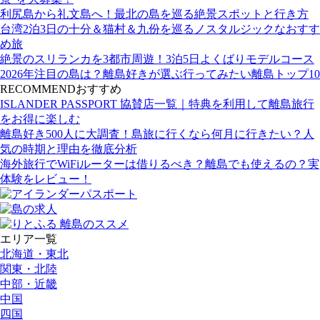
利尻島から礼文島へ！最北の島を巡る絶景スポットと行き方
台湾2泊3日の十分＆猫村＆九份を巡るノスタルジックなおすす
め旅
絶景のスリランカを3都市周遊！3泊5日よくばりモデルコース
2026年注目の島は？離島好きが選ぶ行ってみたい離島トップ10
RECOMMEND
おすすめ
ISLANDER PASSPORT 協賛店一覧｜特典を利用して離島旅行
をお得に楽しむ
離島好き500人に大調査！島旅に行くなら何月に行きたい？人
気の時期と理由を徹底分析
海外旅行でWiFiルーターは借りるべき？離島でも使えるの？実
体験をレビュー！
エリア一覧
北海道・東北
関東・北陸
中部・近畿
中国
四国