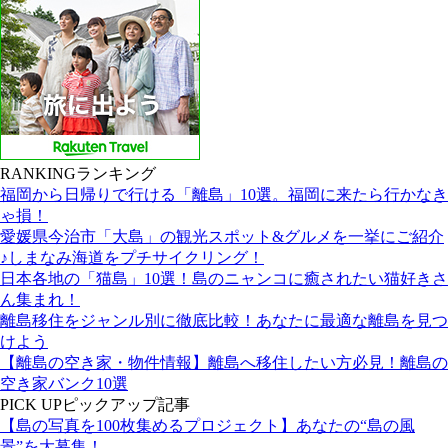
RANKING
ランキング
福岡から日帰りで行ける「離島」10選。福岡に来たら行かなき
ゃ損！
愛媛県今治市「大島」の観光スポット&グルメを一挙にご紹介
♪しまなみ海道をプチサイクリング！
日本各地の「猫島」10選！島のニャンコに癒されたい猫好きさ
ん集まれ！
離島移住をジャンル別に徹底比較！あなたに最適な離島を見つ
けよう
【離島の空き家・物件情報】離島へ移住したい方必見！離島の
空き家バンク10選
PICK UP
ピックアップ記事
【島の写真を100枚集めるプロジェクト】あなたの“島の風
景”を大募集！