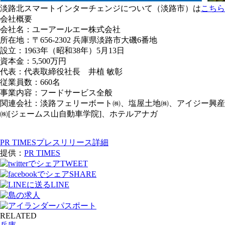
淡路北スマートインターチェンジについて（淡路市）は
こちら
会社概要
会社名：ユーアールエー株式会社
所在地：〒656-2302 兵庫県淡路市大磯6番地
設立：1963年（昭和38年）5月13日
資本金：5,500万円
代表：代表取締役社長 井植 敏彰
従業員数：660名
事業内容：フードサービス全般
関連会社：淡路フェリーボート㈱、塩屋土地㈱、アイジー興産
㈱[ジェームス山自動車学院]、ホテルアナガ
PR TIMESプレスリリース詳細
提供：
PR TIMES
TWEET
SHARE
LINE
RELATED