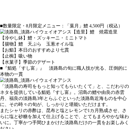
■数量限定・8月限定メニュー：「葉月」鱧 4,500円（税込）
【造里】鱧 焼霜造里
【冷やし鉢】鱧・ズッキーニ・ミニトマト
【揚物】鱧 天ぷら 玉葱オイル塩
【お鮨】本日のおすすめより七貫
【止椀】吸い物
【水菓子】季節のデザート
■『鮨処「すし富」』 淡路島の旬に職人技が光る、圧倒的に
本物の一貫
「淡路島の寿司をもっと知ってもらいたくて」と、こだわりの
ネタを提供している鮨処『すし富』。沼島の鱧や由良の赤雲
丹、福良の淡路島3年とらふぐといった淡路島近海ものを中心
に、その時々の旬が、しっかりと堪能いただけます。
またシャリの赤酢は、昆布と塩とレモンで1カ月熟成させ、さ
らに塩と砂糖を加えて仕上げることで、とてもまろやかな味わ
いに。丁寧かつ手間ひまかけた淡路島だけの一貫をお楽しみく
ださい。