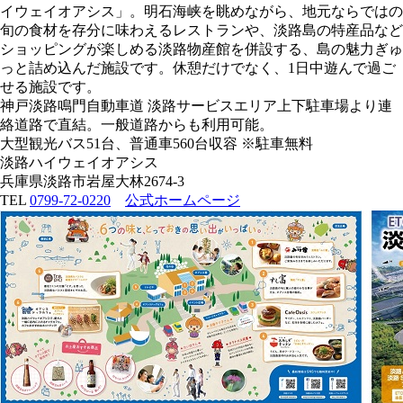
イウェイオアシス」。明石海峡を眺めながら、地元ならではの
旬の食材を存分に味わえるレストランや、淡路島の特産品など
ショッピングが楽しめる淡路物産館を併設する、島の魅力ぎゅ
っと詰め込んだ施設です。休憩だけでなく、1日中遊んで過ご
せる施設です。
神戸淡路鳴門自動車道 淡路サービスエリア上下駐車場より連
絡道路で直結。一般道路からも利用可能。
大型観光バス51台、普通車560台収容 ※駐車無料
淡路ハイウェイオアシス
兵庫県淡路市岩屋大林2674-3
TEL
0799-72-0220
公式ホームページ