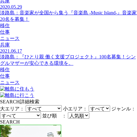
兵庫
2020.05.29
淡路島：音楽家が全国から集う『音楽島 -Music Island-』音楽家
20名を募集！
移住
仕事
ニュース
兵庫
2021.06.17
淡路島：『ひとり親 働く支援プロジェクト』100名募集！シン
グルマザーが安心できる環境を。
移住
仕事
ニュース
SEARCH
詳細検索
大エリア：
小エリア：
ジャンル：
並び順 ：
SEARCH