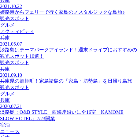
兵庫
2021.10.22
姫路港からフェリーで行く家島のノスタルジックな島旅♪
観光スポット
グルメ
アクティビティ
兵庫
2021.05.07
淡路島はテーマパークアイランド！週末ドライブにおすすめの
観光スポット10選！
観光スポット
兵庫
2021.09.10
兵庫県の漁師町！家島諸島の「家島・坊勢島」を日帰り島旅
観光スポット
グルメ
兵庫
2020.07.21
淡路島：O&B STYLE、西海岸沿いに全16室「KAMOME
SLOW HOTEL」7/23開業
宿泊
ニュース