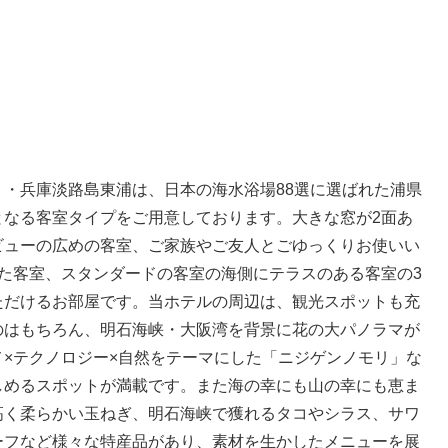
・兵庫淡路島東浦は、日本の海水浴場88選に選ばれた浦県
となる客室タイプをご用意しております。大きな窓が2面あ
ビューの広めの客室、ご家族やご友人とごゆっくりお使いい
た客室、スタンダードの客室の海側にテラスのある客室の3
ただけるお部屋です。当ホテルの周辺は、観光スポットも充
のはもちろん、明石海峡・大阪湾を背景に花の大パノラマが
×テクノロジー×自然をテーマにした「ニジゲンノモリ」な
しめるスポットが満載です。また海の幸にも山の幸にも恵ま
高く柔らかい玉ねぎ、明石海峡で獲れるタコやシラス、サワ
ーフなど様々な特産品があり、素材を生かしたメニューを展