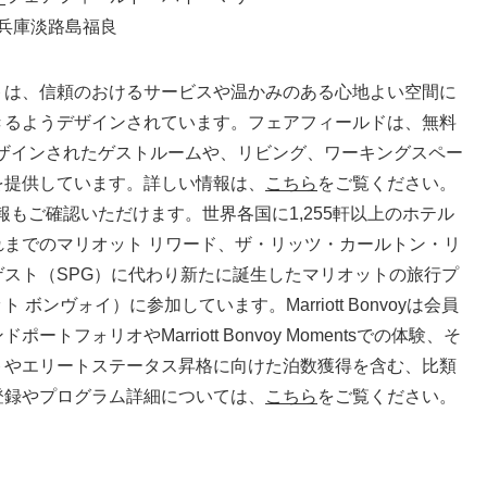
トは、信頼のおけるサービスや温かみのある心地よい空間に
きるようデザインされています。フェアフィールドは、無料
にデザインされたゲストルームや、リビング、ワーキングスペー
を提供しています。詳しい情報は、
こちら
をご覧ください。
報もご確認いただけます。世界各国に1,255軒以上のホテル
までのマリオット リワード、ザ・リッツ・カールトン・リ
スト（SPG）に代わり新たに誕生したマリオットの旅行プ
オット ボンヴォイ）に参加しています。Marriott Bonvoyは会員
フォリオやMarriott Bonvoy Momentsでの体験、そ
トやエリートステータス昇格に向けた泊数獲得を含む、比類
登録やプログラム詳細については、
こちら
をご覧ください。