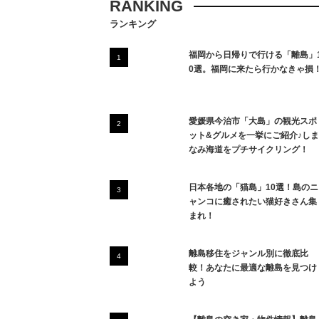
RANKING
ランキング
福岡から日帰りで行ける「離島」
0選。福岡に来たら行かなきゃ損
愛媛県今治市「大島」の観光スポ
ット&グルメを一挙にご紹介♪しま
なみ海道をプチサイクリング！
日本各地の「猫島」10選！島のニ
ャンコに癒されたい猫好きさん集
まれ！
離島移住をジャンル別に徹底比
較！あなたに最適な離島を見つけ
よう