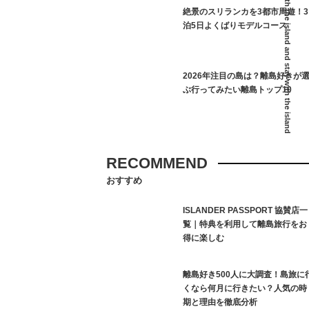
I live with the island and stay with the island
絶景のスリランカを3都市周遊！3
泊5日よくばりモデルコース
2026年注目の島は？離島好きが
ぶ行ってみたい離島トップ10
RECOMMEND
おすすめ
ISLANDER PASSPORT 協賛店一
覧｜特典を利用して離島旅行をお
得に楽しむ
離島好き500人に大調査！島旅に
くなら何月に行きたい？人気の時
期と理由を徹底分析