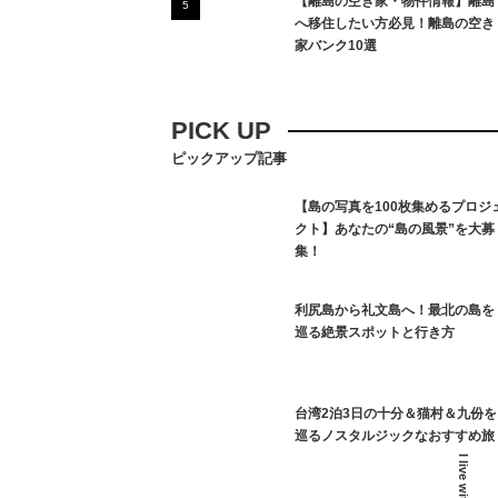
【離島の空き家・物件情報】離島
へ移住したい方必見！離島の空き
家バンク10選
PICK UP
ピックアップ記事
【島の写真を100枚集めるプロジ
クト】あなたの“島の風景”を大募
集！
利尻島から礼文島へ！最北の島を
巡る絶景スポットと行き方
台湾2泊3日の十分＆猫村＆九份を
巡るノスタルジックなおすすめ旅