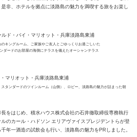
。是非、ホテルを拠点に淡路島の魅力を満喫する旅をお楽し
めのキングルーム、ご家族やご友人とごゆっくりお過ごしいた
タンダードのお部屋の海側にテラスを備えたオーシャンテラス
、スタンダードのツインルーム（山側）、ロビー、淡路島の魅力が詰まった朝
市長をはじめ、積水ハウス株式会社の石井徹取締役専務執行
ルのカール・ハドソン エリアヴァイスプレジデントらが登
る千年一酒造の試飲会も行い、淡路島の魅力をPRしました。