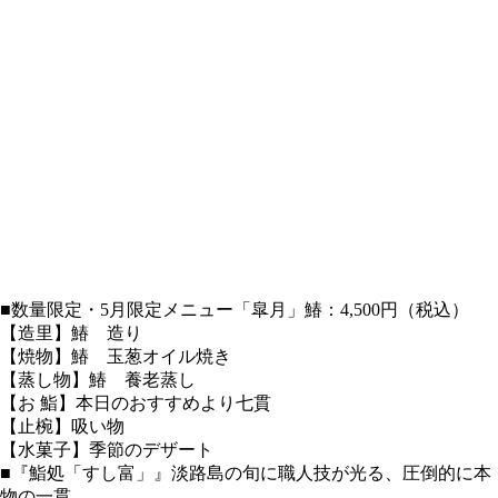
■数量限定・5月限定メニュー「皐月」鰆：4,500円（税込）
【造里】鰆 造り
【焼物】鰆 玉葱オイル焼き
【蒸し物】鰆 養老蒸し
【お 鮨】本日のおすすめより七貫
【止椀】吸い物
【水菓子】季節のデザート
■『鮨処「すし富」』淡路島の旬に職人技が光る、圧倒的に本
物の一貫