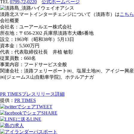
TEL
0799-72-0220
公式ホームページ
淡路北スマートインターチェンジについて（淡路市）は
こちら
会社概要
会社名：ユーアールエー株式会社
所在地：〒656-2302 兵庫県淡路市大磯6番地
設立：1963年（昭和38年）5月13日
資本金：5,500万円
代表：代表取締役社長 井植 敏彰
従業員数：660名
事業内容：フードサービス全般
関連会社：淡路フェリーボート㈱、塩屋土地㈱、アイジー興産
㈱[ジェームス山自動車学院]、ホテルアナガ
PR TIMESプレスリリース詳細
提供：
PR TIMES
TWEET
SHARE
LINE