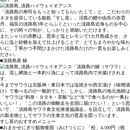
「淡路島の寿司をもっと知ってもらいたくて」と、こだわりの
ネタを提供している鮨処『すし富』。沼島の鱧や由良の赤雲
丹、福良の淡路島3年とらふぐといった淡路島近海ものを中心
に、その時々の旬が、しっかりと堪能いただけます。
またシャリの赤酢は、昆布と塩とレモンで1カ月熟成させ、さ
らに塩と砂糖を加えて仕上げることで、とてもまろやかな味わ
いに。丁寧かつ手間ひまかけた淡路島だけの一貫をお楽しみく
ださい。
■淡路島産 鰆
「淡路島の鰆（サワラ）」
は、流し網漁と一本釣り漁によって淡路島内で水揚げされま
す。
今までサワラは京阪神・東日本では塩焼きや西京漬け（味噌漬
け）で食べるのが一般的でした。しかし、淡路島の地元漁師は
「サワラは“刺身・タタキ・茶飯”など“生”で食べるのが一番お
いしい！」「この淡路の御馳走を全国に届けたい！」という思
いで、「淡路島サワラ食文化推進協議会」を設立して、淡路島
の新名物としてサワラの生食文化の普及を図っています。
すし富のおすすめメニュー
■おまかせにぎり鮨御食国（みけつくに）「松」4,500円（税