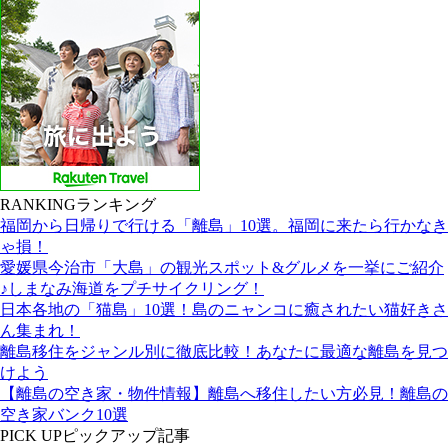
RANKING
ランキング
福岡から日帰りで行ける「離島」10選。福岡に来たら行かなき
ゃ損！
愛媛県今治市「大島」の観光スポット&グルメを一挙にご紹介
♪しまなみ海道をプチサイクリング！
日本各地の「猫島」10選！島のニャンコに癒されたい猫好きさ
ん集まれ！
離島移住をジャンル別に徹底比較！あなたに最適な離島を見つ
けよう
【離島の空き家・物件情報】離島へ移住したい方必見！離島の
空き家バンク10選
PICK UP
ピックアップ記事