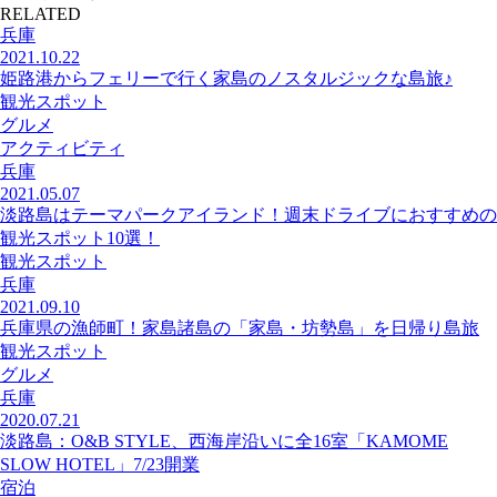
RELATED
兵庫
2021.10.22
姫路港からフェリーで行く家島のノスタルジックな島旅♪
観光スポット
グルメ
アクティビティ
兵庫
2021.05.07
淡路島はテーマパークアイランド！週末ドライブにおすすめの
観光スポット10選！
観光スポット
兵庫
2021.09.10
兵庫県の漁師町！家島諸島の「家島・坊勢島」を日帰り島旅
観光スポット
グルメ
兵庫
2020.07.21
淡路島：O&B STYLE、西海岸沿いに全16室「KAMOME
SLOW HOTEL」7/23開業
宿泊