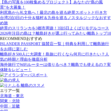
【島の写真を100枚集めるプロジェクト】あなたの“島の風
景”を大募集！
利尻島から礼文島へ！最北の島を巡る絶景スポットと行き方
台湾2泊3日の十分＆猫村＆九份を巡るノスタルジックなおすす
め旅
絶景のスリランカを3都市周遊！3泊5日よくばりモデルコース
2026年注目の島は？離島好きが選ぶ行ってみたい離島トップ10
RECOMMEND
おすすめ
ISLANDER PASSPORT 協賛店一覧｜特典を利用して離島旅行
をお得に楽しむ
離島好き500人に大調査！島旅に行くなら何月に行きたい？人
気の時期と理由を徹底分析
海外旅行でWiFiルーターは借りるべき？離島でも使えるの？実
体験をレビュー！
エリア一覧
北海道・東北
関東・北陸
中部・近畿