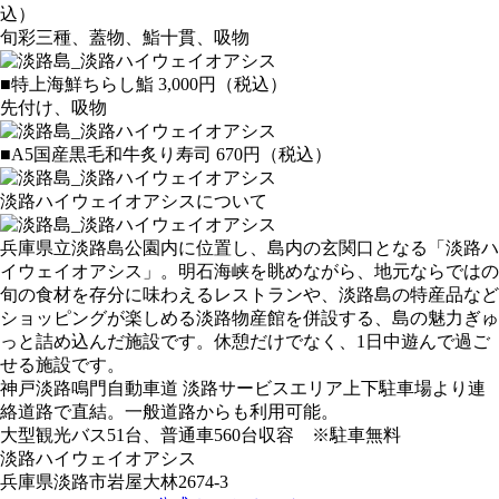
込）
旬彩三種、蓋物、鮨十貫、吸物
■特上海鮮ちらし鮨 3,000円（税込）
先付け、吸物
■A5国産黒毛和牛炙り寿司 670円（税込）
淡路ハイウェイオアシスについて
兵庫県立淡路島公園内に位置し、島内の玄関口となる「淡路ハ
イウェイオアシス」。明石海峡を眺めながら、地元ならではの
旬の食材を存分に味わえるレストランや、淡路島の特産品など
ショッピングが楽しめる淡路物産館を併設する、島の魅力ぎゅ
っと詰め込んだ施設です。休憩だけでなく、1日中遊んで過ご
せる施設です。
神戸淡路鳴門自動車道 淡路サービスエリア上下駐車場より連
絡道路で直結。一般道路からも利用可能。
大型観光バス51台、普通車560台収容 ※駐車無料
淡路ハイウェイオアシス
兵庫県淡路市岩屋大林2674-3