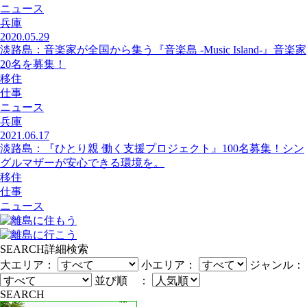
ニュース
兵庫
2020.05.29
淡路島：音楽家が全国から集う『音楽島 -Music Island-』音楽家
20名を募集！
移住
仕事
ニュース
兵庫
2021.06.17
淡路島：『ひとり親 働く支援プロジェクト』100名募集！シン
グルマザーが安心できる環境を。
移住
仕事
ニュース
SEARCH
詳細検索
大エリア：
小エリア：
ジャンル：
並び順 ：
SEARCH