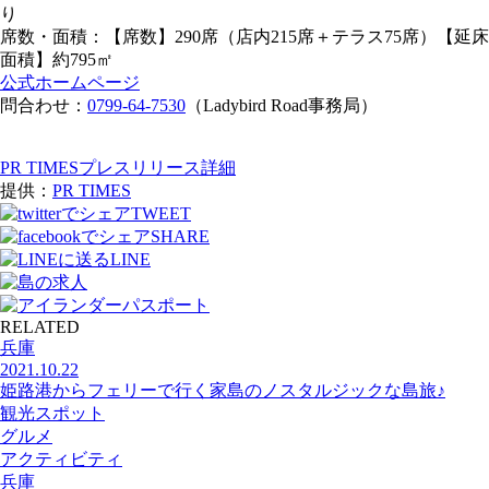
り
席数・面積：【席数】290席（店内215席＋テラス75席）【延床
面積】約795㎡
公式ホームページ
問合わせ：
0799-64-7530
（Ladybird Road事務局）
PR TIMESプレスリリース詳細
提供：
PR TIMES
TWEET
SHARE
LINE
RELATED
兵庫
2021.10.22
姫路港からフェリーで行く家島のノスタルジックな島旅♪
観光スポット
グルメ
アクティビティ
兵庫