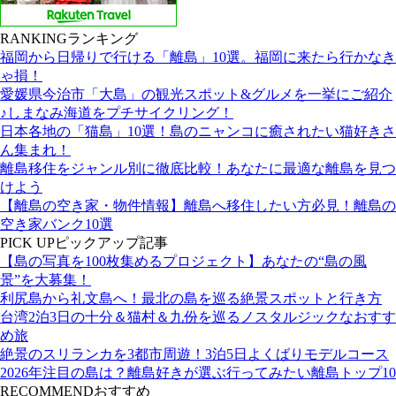
RANKING
ランキング
福岡から日帰りで行ける「離島」10選。福岡に来たら行かなき
ゃ損！
愛媛県今治市「大島」の観光スポット&グルメを一挙にご紹介
♪しまなみ海道をプチサイクリング！
日本各地の「猫島」10選！島のニャンコに癒されたい猫好きさ
ん集まれ！
離島移住をジャンル別に徹底比較！あなたに最適な離島を見つ
けよう
【離島の空き家・物件情報】離島へ移住したい方必見！離島の
空き家バンク10選
PICK UP
ピックアップ記事
【島の写真を100枚集めるプロジェクト】あなたの“島の風
景”を大募集！
利尻島から礼文島へ！最北の島を巡る絶景スポットと行き方
台湾2泊3日の十分＆猫村＆九份を巡るノスタルジックなおすす
め旅
絶景のスリランカを3都市周遊！3泊5日よくばりモデルコース
2026年注目の島は？離島好きが選ぶ行ってみたい離島トップ10
RECOMMEND
おすすめ