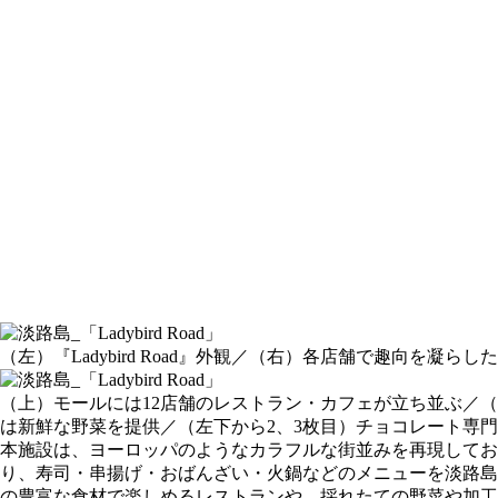
（左）『Ladybird Road』外観／（右）各店舗で趣向を凝
（上）モールには12店舗のレストラン・カフェが立ち並ぶ／（
は新鮮な野菜を提供／（左下から2、3枚目）チョコレート専門店「V
本施設は、ヨーロッパのようなカラフルな街並みを再現してお
り、寿司・串揚げ・おばんざい・火鍋などのメニューを淡路島
の豊富な食材で楽しめるレストランや、採れたての野菜や加工