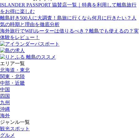
ISLANDER PASSPORT 協賛店一覧｜特典を利用して離島旅行
をお得に楽しむ
離島好き500人に大調査！島旅に行くなら何月に行きたい？人
気の時期と理由を徹底分析
海外旅行でWiFiルーターは借りるべき？離島でも使えるの？実
体験をレビュー！
エリア一覧
北海道・東北
関東・北陸
中部・近畿
中国
四国
九州
沖縄
海外
ジャンル一覧
観光スポット
グルメ