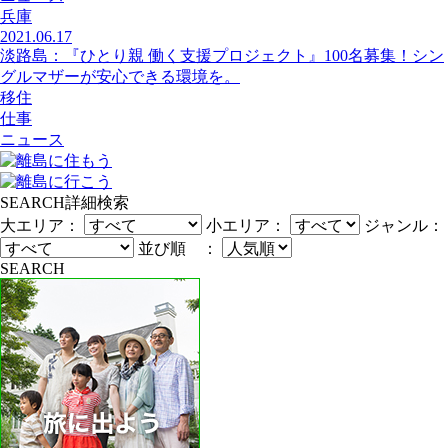
兵庫
2021.06.17
淡路島：『ひとり親 働く支援プロジェクト』100名募集！シン
グルマザーが安心できる環境を。
移住
仕事
ニュース
SEARCH
詳細検索
大エリア：
小エリア：
ジャンル：
並び順 ：
SEARCH