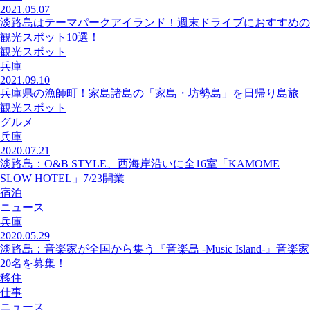
2021.05.07
淡路島はテーマパークアイランド！週末ドライブにおすすめの
観光スポット10選！
観光スポット
兵庫
2021.09.10
兵庫県の漁師町！家島諸島の「家島・坊勢島」を日帰り島旅
観光スポット
グルメ
兵庫
2020.07.21
淡路島：O&B STYLE、西海岸沿いに全16室「KAMOME
SLOW HOTEL」7/23開業
宿泊
ニュース
兵庫
2020.05.29
淡路島：音楽家が全国から集う『音楽島 -Music Island-』音楽家
20名を募集！
移住
仕事
ニュース