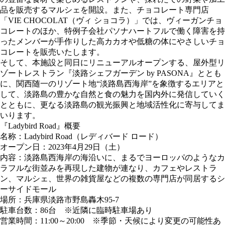
品を販売するマルシェを開設。また、チョコレート専門店
「VIE CHOCOLAT（ヴィ ショコラ）」では、ヴィーガンチョ
コレートのほか、特例子会社パソナハートフルで働く障害を持
ったメンバーが手作りした高カカオや低糖の体にやさしいチョ
コレートを販売いたします。
そして、本施設と同日にリニューアルオープンする、屋外型リ
ゾートレストラン『淡路シェフガーデン by PASONA』ととも
に、関西随一のリゾート地“淡路島西海岸”を象徴するエリアと
して、淡路島の豊かな自然と食の魅力を国内外に発信していく
とともに、更なる淡路島の観光振興と地域活性化に寄与してま
いります。
『Ladybird Road』概要
名称：Ladybird Road（レディバード ロード）
オープン日：2023年4月29日（土）
内容：淡路島西海岸の海沿いに、まるでヨーロッパのようなカ
ラフルな街並みを再現した建物が連なり、カフェやレストラ
ン、マルシェ、世界の雑貨屋などの複数の専門店が同居するシ
ーサイドモール
場所：兵庫県淡路市野島轟木95-7
駐車台数：86台 ※近隣に臨時駐車場あり
営業時間：11:00～20:00 ※季節・天候により変更の可能性あ