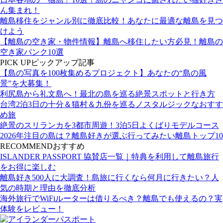
ん集まれ！
離島移住をジャンル別に徹底比較！あなたに最適な離島を見つ
けよう
【離島の空き家・物件情報】離島へ移住したい方必見！離島の
空き家バンク10選
PICK UP
ピックアップ記事
【島の写真を100枚集めるプロジェクト】あなたの“島の風
景”を大募集！
利尻島から礼文島へ！最北の島を巡る絶景スポットと行き方
台湾2泊3日の十分＆猫村＆九份を巡るノスタルジックなおすす
め旅
絶景のスリランカを3都市周遊！3泊5日よくばりモデルコース
2026年注目の島は？離島好きが選ぶ行ってみたい離島トップ10
RECOMMEND
おすすめ
ISLANDER PASSPORT 協賛店一覧｜特典を利用して離島旅行
をお得に楽しむ
離島好き500人に大調査！島旅に行くなら何月に行きたい？人
気の時期と理由を徹底分析
海外旅行でWiFiルーターは借りるべき？離島でも使えるの？実
体験をレビュー！