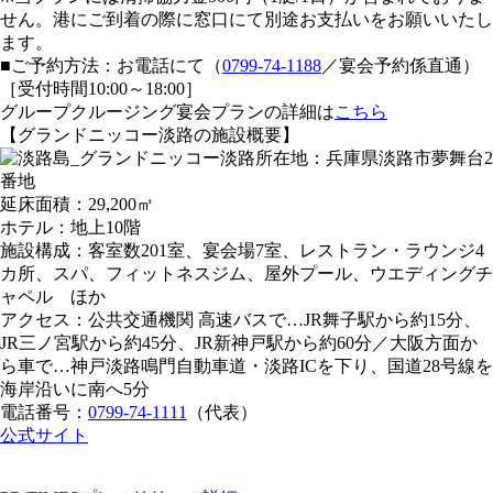
せん。港にご到着の際に窓口にて別途お支払いをお願いいたし
ます。
■ご予約方法：お電話にて（
0799-74-1188
／宴会予約係直通）
［受付時間10:00～18:00］
グループクルージング宴会プランの詳細は
こちら
【グランドニッコー淡路の施設概要】
所在地：兵庫県淡路市夢舞台2
番地
延床面積：29,200㎡
ホテル：地上10階
施設構成：客室数201室、宴会場7室、レストラン・ラウンジ4
カ所、スパ、フィットネスジム、屋外プール、ウエディングチ
ャペル ほか
アクセス：公共交通機関 高速バスで…JR舞子駅から約15分、
JR三ノ宮駅から約45分、JR新神戸駅から約60分／大阪方面か
ら車で…神戸淡路鳴門自動車道・淡路ICを下り、国道28号線を
海岸沿いに南へ5分
電話番号：
0799-74-1111
（代表）
公式サイト