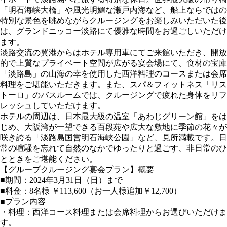
「明石海峡大橋」や風光明媚な瀬戸内海など、船上ならではの
特別な景色を眺めながらクルージングをお楽しみいただいた後
は、グランドニッコー淡路にて優雅な時間をお過ごしいただけ
ます。
淡路交流の翼港からはホテル専用車にてご来館いただき、開放
的で上質なプライベート空間が広がる宴会場にて、食材の宝庫
「淡路島」の山海の幸を使用した西洋料理のコースまたは会席
料理をご堪能いただきます。また、スパ＆フィットネス「リス
トーロ」のバスルームでは、クルージングで疲れた身体をリフ
レッシュしていただけます。
ホテルの周辺は、日本最大級の温室「あわじグリーン館」をは
じめ、大阪湾が一望できる百段苑や広大な敷地に季節の花々が
咲き誇る「淡路島国営明石海峡公園」など、見所満載です。日
常の喧騒を忘れて自然のなかでゆったりと過ごす、非日常のひ
とときをご堪能ください。
【グループクルージング宴会プラン】概要
■期間：2024年3月31日（日）まで
■料金：8名様 ￥113,600（お一人様追加￥12,700）
■プラン内容
・料理：西洋コース料理または会席料理からお選びいただけま
す。