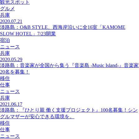
観光スポット
グルメ
兵庫
2020.07.21
淡路島：O&B STYLE、西海岸沿いに全16室「KAMOME
SLOW HOTEL」7/23開業
宿泊
ニュース
兵庫
2020.05.29
淡路島：音楽家が全国から集う『音楽島 -Music Island-』音楽家
20名を募集！
移住
仕事
ニュース
兵庫
2021.06.17
淡路島：『ひとり親 働く支援プロジェクト』100名募集！シン
グルマザーが安心できる環境を。
移住
仕事
ニュース