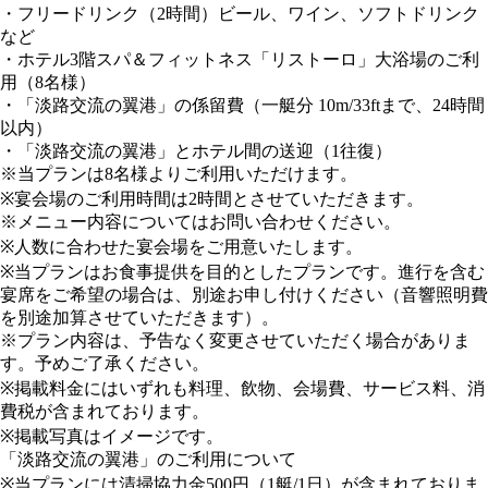
・フリードリンク（2時間）ビール、ワイン、ソフトドリンク
など
・ホテル3階スパ＆フィットネス「リストーロ」大浴場のご利
用（8名様）
・「淡路交流の翼港」の係留費（一艇分 10m/33ftまで、24時間
以内）
・「淡路交流の翼港」とホテル間の送迎（1往復）
※当プランは8名様よりご利用いただけます。
※宴会場のご利用時間は2時間とさせていただきます。
※メニュー内容についてはお問い合わせください。
※人数に合わせた宴会場をご用意いたします。
※当プランはお食事提供を目的としたプランです。進行を含む
宴席をご希望の場合は、別途お申し付けください（音響照明費
を別途加算させていただきます）。
※プラン内容は、予告なく変更させていただく場合がありま
す。予めご了承ください。
※掲載料金にはいずれも料理、飲物、会場費、サービス料、消
費税が含まれております。
※掲載写真はイメージです。
「淡路交流の翼港」のご利用について
※当プランには清掃協力金500円（1艇/1日）が含まれておりま