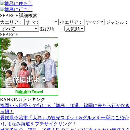
SEARCH
詳細検索
大エリア：
小エリア：
ジャンル：
並び順 ：
SEARCH
RANKING
ランキング
福岡から日帰りで行ける「離島」10選。福岡に来たら行かなき
ゃ損！
愛媛県今治市「大島」の観光スポット&グルメを一挙にご紹介
♪しまなみ海道をプチサイクリング！
日本各地の「猫島」10選！島のニャンコに癒されたい猫好きさ