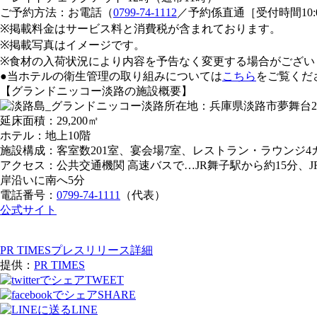
ご予約方法：お電話（
0799-74-1112
／予約係直通［受付時間10:0
※掲載料金はサービス料と消費税が含まれております。
※掲載写真はイメージです。
※食材の入荷状況により内容を予告なく変更する場合がござい
●当ホテルの衛生管理の取り組みについては
こちら
をご覧くだ
【グランドニッコー淡路の施設概要】
所在地：兵庫県淡路市夢舞台
延床面積：29,200㎡
ホテル：地上10階
施設構成：客室数201室、宴会場7室、レストラン・ラウンジ
アクセス：公共交通機関 高速バスで…JR舞子駅から約15分、
岸沿いに南へ5分
電話番号：
0799-74-1111
（代表）
公式サイト
PR TIMESプレスリリース詳細
提供：
PR TIMES
TWEET
SHARE
LINE