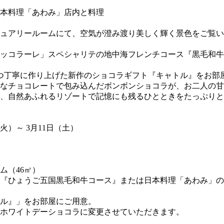
本料理「あわみ」店内と料理
ジュアリールームにて、空気が澄み渡り美しく輝く景色をご覧
コッコラーレ」スペシャリテの地中海フレンチコース『黒毛和
つ丁寧に作り上げた新作のショコラギフト『キャトル』をお部
質なチョコレートで包み込んだボンボンショコラが、お二人の
れ、自然あふれるリゾートで記憶にも残るひとときをたっぷり
（火）～ 3月11日（土）
ム（46㎡）
『ひょうご五国黒毛和牛コース』または日本料理「あわみ」の
ル』」をお部屋にご用意。
ホワイトデーショコラに変更させていただきます。