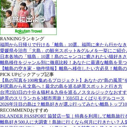
RANKING
ランキング
福岡から日帰りで行ける「離島」10選。福岡に来たら行かな
愛媛県今治市「大島」の観光スポット&グルメを一挙にご紹介
日本各地の「猫島」10選！島のニャンコに癒されたい猫好き
離島移住をジャンル別に徹底比較！あなたに最適な離島を見つ
【離島の空き家・物件情報】離島へ移住したい方必見！離島の
PICK UP
ピックアップ記事
【島の写真を100枚集めるプロジェクト】あなたの“島の風景”
利尻島から礼文島へ！最北の島を巡る絶景スポットと行き方
台湾2泊3日の十分＆猫村＆九份を巡るノスタルジックなおす
絶景のスリランカを3都市周遊！3泊5日よくばりモデルコース
2026年注目の島は？離島好きが選ぶ行ってみたい離島トップ10
RECOMMEND
おすすめ
ISLANDER PASSPORT 協賛店一覧｜特典を利用して離島旅
離島好き500人に大調査！島旅に行くなら何月に行きたい？人