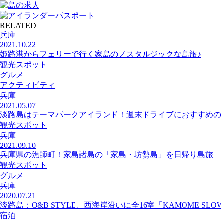
RELATED
兵庫
2021.10.22
姫路港からフェリーで行く家島のノスタルジックな島旅♪
観光スポット
グルメ
アクティビティ
兵庫
2021.05.07
淡路島はテーマパークアイランド！週末ドライブにおすすめの
観光スポット
兵庫
2021.09.10
兵庫県の漁師町！家島諸島の「家島・坊勢島」を日帰り島旅
観光スポット
グルメ
兵庫
2020.07.21
淡路島：O&B STYLE、西海岸沿いに全16室「KAMOME SLOW 
宿泊