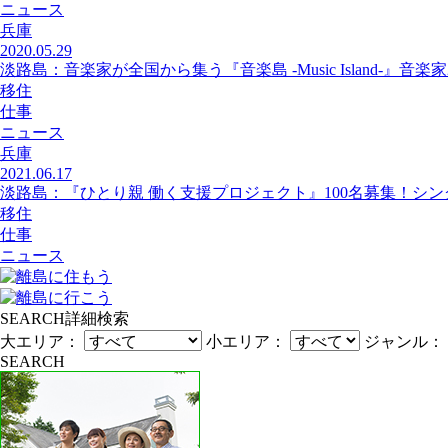
ニュース
兵庫
2020.05.29
淡路島：音楽家が全国から集う『音楽島 -Music Island-』音楽
移住
仕事
ニュース
兵庫
2021.06.17
淡路島：『ひとり親 働く支援プロジェクト』100名募集！シ
移住
仕事
ニュース
SEARCH
詳細検索
大エリア：
小エリア：
ジャンル：
SEARCH