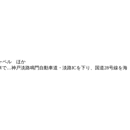
ャペル ほか
ら車で…神戸淡路鳴門自動車道・淡路ICを下り、国道28号線を海