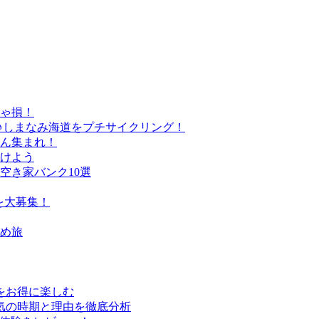
きゃ損！
♪しまなみ海道をプチサイクリング！
さん集まれ！
けよう
空き家バンク10選
を大募集！
すめ旅
行をお得に楽しむ
気の時期と理由を徹底分析