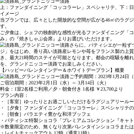
上：ファンダイニング「コッコラーレ」スペシャリテ、下：日
イメージ
当プランでは、広々とした開放的な空間が広がる46㎡のラグ
す。
ご夕食は、シェフの独創的な感性が光るファンダイニング「
み」の『焼きしゃぶ会席』よりお選びいただけます。
さらに、パティシエが一粒ず
ジ」をはじめ、香り高い淡路産レモンや苺をフランス製の上
き、最大21時間のステイが可能となります。都会の喧騒を離
を、グランドニッコー淡路でお楽しみください。
【ハッピーバレンタインデー＆ホワイトデープラン】概要
ご予約期間：2023年1月24日
ご宿泊期間：2023年2月1日（水）～ 3月14日（火）
料金：1室2名様ご利用／夕・朝食付き 1名様 ￥23,700より
プラン内容：
・［客室］ゆったりとお過ごしいただけるラグジュアリールー
・［夕食］ファンダイニング「コッコラーレ」スペシャリテの
・［朝食］バラエティ豊かな和洋ブッフェ
・パティシエ特製ショコラ「プレミアムコレクション『キャト
※数量限定のため、無くなり次第バレンタインショコラまたは
・レイトチェックアウト 12時（通常11時）