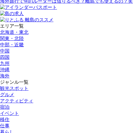
海外旅行でWiFiルーターは借りるべき？離島でも使えるの？
エリア一覧
北海道・東北
関東・北陸
中部・近畿
中国
四国
九州
沖縄
海外
ジャンル一覧
観光スポット
グルメ
アクティビティ
宿泊
イベント
移住
仕事
暮らし