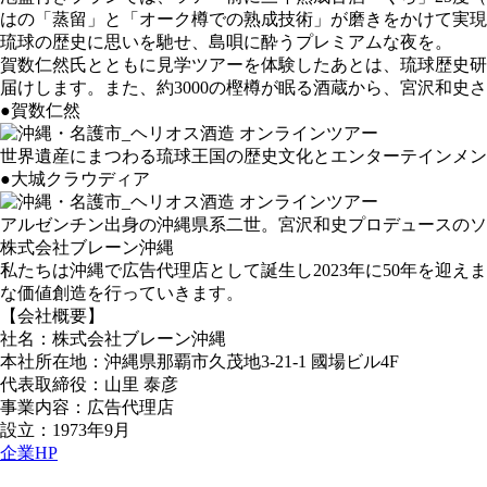
はの「蒸留」と「オーク樽での熟成技術」が磨きをかけて実現
琉球の歴史に思いを馳せ、島唄に酔うプレミアムな夜を。
賀数仁然氏とともに見学ツアーを体験したあとは、琉球歴史研
届けします。また、約3000の樫樽が眠る酒蔵から、宮沢和
●賀数仁然
世界遺産にまつわる琉球王国の歴史文化とエンターテインメン
●大城クラウディア
アルゼンチン出身の沖縄県系二世。宮沢和史プロデュースのソ
株式会社ブレーン沖縄
私たちは沖縄で広告代理店として誕生し2023年に50年を迎
な価値創造を行っていきます。
【会社概要】
社名：株式会社ブレーン沖縄
本社所在地：沖縄県那覇市久茂地3-21-1 國場ビル4F
代表取締役：山里 泰彦
事業内容：広告代理店
設立：1973年9月
企業HP