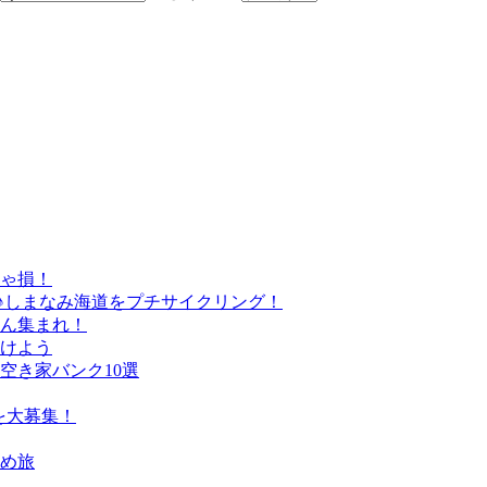
きゃ損！
♪しまなみ海道をプチサイクリング！
さん集まれ！
けよう
空き家バンク10選
を大募集！
すめ旅