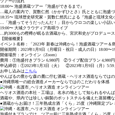
ツアーの流れ
18:00〜 泡盛酒蔵ツアー『泡盛ができるまで』
…蔵人の案内で、賀数仁然（かかずひとさ）氏とともに泡盛づ
18:35〜 琉球歴史研究家・賀数仁然氏による『泡盛と琉球文化
…「泡盛ってそうだったんだ！」目からウロコの楽しい小話い
19:00〜 大城クラウディア島唄ライブ
…約3000もの樫樽が眠る古酒蔵から、宮沢和史がプロデュー
【開催概要】
イベント名称：「2023年 新春は沖縄から！泡盛酒蔵ツアー＆
開催期間：2023年1月9日（月曜日・祝日・成人の日）18:00〜19
開催場所：オンライン（Zoom）
費用：①泡盛付きプラン 6,980円 ②ライブ配信プラン 4,980円
申込締切：①2023年1月3日（火） ②2023年1月9日（月）5:5
お申し込みは
こちら
やんばるの豊かな森の麓に佇む酒蔵・ヘリオス酒造ならではの
●沖縄県唯一の総合酒造メーカーならではのこだわりを体感
ヘリオス酒造の本社・工場は、名水の地として知られるやんば
酒蔵や、県内では珍しい銅製のポットスチルを備えた蒸留機な
●酒蔵からお届け！三年熟成古酒「くら」25度（沖縄限定プ
泡盛付きプランでは、ツアー前に三年熟成古酒「くら」25度（