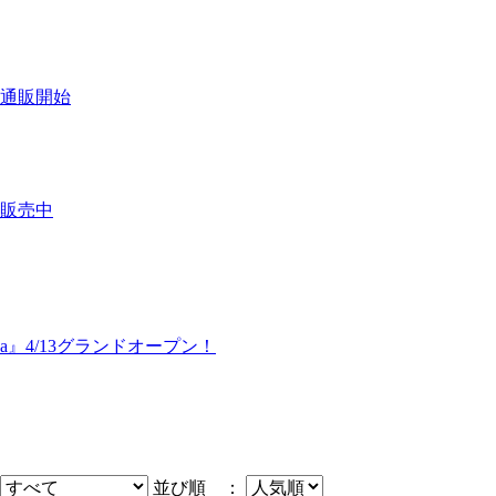
通販開始
販売中
awa』4/13グランドオープン！
並び順 ：