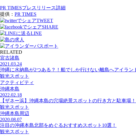
PR TIMESプレスリリース詳細
提供：
PR TIMES
TWEET
SHARE
LINE
RELATED
宮古諸島
2021.03.24
沖縄に水納島が2つある？！船でしか行けない離島へアイラン
観光スポット
アクティビティ
沖縄本島
2022.02.18
【ザネー浜】沖縄本島の穴場絶景スポットの行き方と駐車場！
観光スポット
沖縄本島周辺
2020.08.07
注目の沖縄本島北部をめぐるおすすめスポット10選！
観光スポット