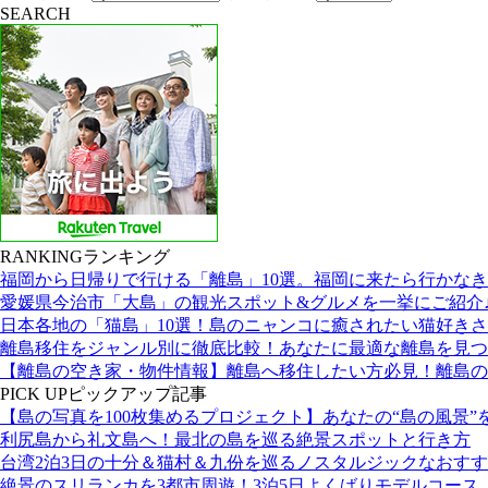
SEARCH
RANKING
ランキング
福岡から日帰りで行ける「離島」10選。福岡に来たら行かな
愛媛県今治市「大島」の観光スポット&グルメを一挙にご紹介
日本各地の「猫島」10選！島のニャンコに癒されたい猫好き
離島移住をジャンル別に徹底比較！あなたに最適な離島を見つ
【離島の空き家・物件情報】離島へ移住したい方必見！離島の
PICK UP
ピックアップ記事
【島の写真を100枚集めるプロジェクト】あなたの“島の風景”
利尻島から礼文島へ！最北の島を巡る絶景スポットと行き方
台湾2泊3日の十分＆猫村＆九份を巡るノスタルジックなおす
絶景のスリランカを3都市周遊！3泊5日よくばりモデルコース