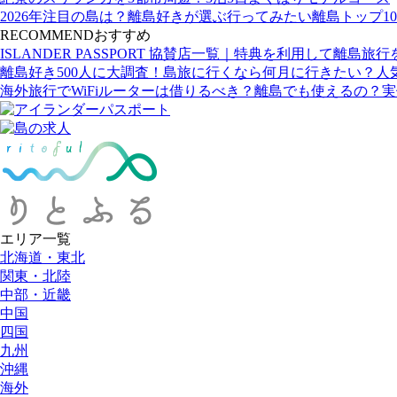
2026年注目の島は？離島好きが選ぶ行ってみたい離島トップ10
RECOMMEND
おすすめ
ISLANDER PASSPORT 協賛店一覧｜特典を利用して離島旅
離島好き500人に大調査！島旅に行くなら何月に行きたい？人
海外旅行でWiFiルーターは借りるべき？離島でも使えるの？
エリア一覧
北海道・東北
関東・北陸
中部・近畿
中国
四国
九州
沖縄
海外