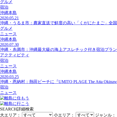
グルメ
宿泊
沖縄本島
2020.05.21
沖縄・うるま市：農家直送で鮮度の高い「くがにたまご」全国
グルメ
ニュース
沖縄本島
2020.07.30
沖縄・糸満市：沖縄最大級の海上アスレチック付き宿泊プラン
アクティビティ
宿泊
ニュース
沖縄本島
2020.03.25
沖縄・恩納村：熱田ビーチに『UMITO PLAGE The Atta Okin
宿泊
ニュース
SEARCH
詳細検索
大エリア：
小エリア：
ジャンル：