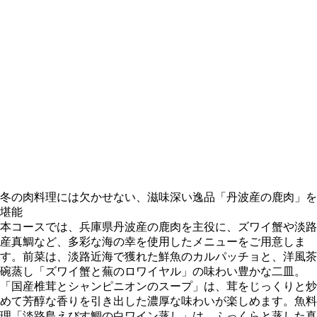
冬の肉料理には欠かせない、滋味深い逸品「丹波産の鹿肉」を
堪能
本コースでは、兵庫県丹波産の鹿肉を主役に、ズワイ蟹や淡路
産真鯛など、多彩な海の幸を使用したメニューをご用意しま
す。前菜は、淡路近海で獲れた鮮魚のカルパッチョと、洋風茶
碗蒸し「ズワイ蟹と蕪のロワイヤル」の味わい豊かな二皿。
「国産椎茸とシャンピニオンのスープ」は、茸をじっくりと炒
めて芳醇な香りを引き出した濃厚な味わいが楽しめます。魚料
理「淡路島えびす鯛の白ワイン蒸し」は、ふっくらと蒸した真