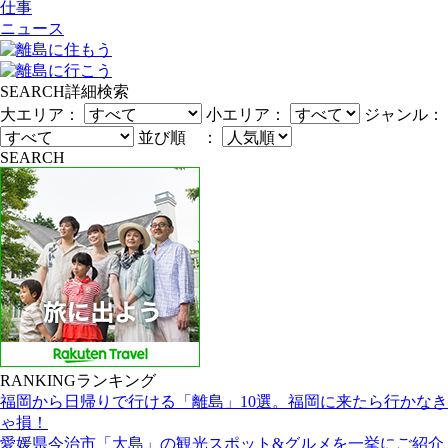
仕事
ニュース
SEARCH
詳細検索
大エリア：
小エリア：
ジャンル：
並び順 ：
SEARCH
RANKING
ランキング
福岡から日帰りで行ける「離島」10選。福岡に来たら行かなき
ゃ損！
愛媛県今治市「大島」の観光スポット&グルメを一挙にご紹介