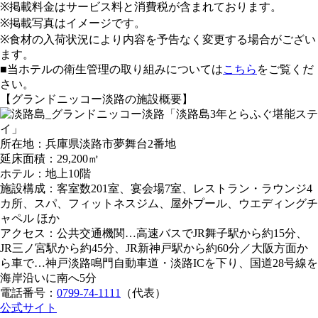
※掲載料金はサービス料と消費税が含まれております。
※掲載写真はイメージです。
※食材の入荷状況により内容を予告なく変更する場合がござい
ます。
■当ホテルの衛生管理の取り組みについては
こちら
をご覧くだ
さい。
【グランドニッコー淡路の施設概要】
所在地：兵庫県淡路市夢舞台2番地
延床面積：29,200㎡
ホテル：地上10階
施設構成：客室数201室、宴会場7室、レストラン・ラウンジ4
カ所、スパ、フィットネスジム、屋外プール、ウエディングチ
ャペル ほか
アクセス：公共交通機関…高速バスでJR舞子駅から約15分、
JR三ノ宮駅から約45分、JR新神戸駅から約60分／大阪方面か
ら車で…神戸淡路鳴門自動車道・淡路ICを下り、国道28号線を
海岸沿いに南へ5分
電話番号：
0799-74-1111
（代表）
公式サイト