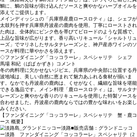
鯛に、鯛の旨味が溶け込んだソースと爽やかなハーブオイルを
添えてご提供します。
メインディッシュの「兵庫県産鹿ロースロティ」は、シェフが
太鼓判を押す兵庫県丹波産の鹿肉を使用。丁寧にローストされ
た肉は、全体的にピンク色を帯びてビロードのような質感で、
上品な旨味が広がります。香り高いリキュール「シャルトリュ
ーズ」でマリネしたサルタナレーズンと、神戸産赤ワインのソ
ースが料理に華やかさを添えます。
◇ファンダイニング「コッコラーレ」スペシャリテ シェフ
馬場 和紀（ばば かずき）コメント
冬の肉料理に欠かせないジビエ。兵庫県の中央部に位置する丹
波地域は、美しい自然に恵まれて魅力あふれる食材が揃いま
す。なかでも丹波産の鹿肉は、くせがなく、繊細な旨味を堪能
できる逸品です。メイン料理「鹿ロースロティ」は、サルタナ
レーズンと爽やかな香りのリキュールを使用した特製ソースを
合わせました。丹波産の鹿肉ならではの豊かな味わいをお楽し
みください。
【ファンダイニング「コッコラーレ」スペシャリテ 蟹・鹿コ
ース 概要】
■販売店舗：グランドニッコ
ー淡路 ファンダイニング「コッコラーレ」スペシャリテ（2