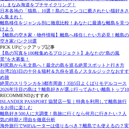
♪しまなみ海道をプチサイクリング！
日本各地の「猫島」10選！島のニャンコに癒されたい猫好きさ
ん集まれ！
離島移住をジャンル別に徹底比較！あなたに最適な離島を見つ
けよう
【離島の空き家・物件情報】離島へ移住したい方必見！離島の
空き家バンク10選
PICK UP
ピックアップ記事
【島の写真を100枚集めるプロジェクト】あなたの“島の風
景”を大募集！
利尻島から礼文島へ！最北の島を巡る絶景スポットと行き方
台湾2泊3日の十分＆猫村＆九份を巡るノスタルジックなおすす
め旅
絶景のスリランカを3都市周遊！3泊5日よくばりモデルコース
2026年注目の島は？離島好きが選ぶ行ってみたい離島トップ10
RECOMMEND
おすすめ
ISLANDER PASSPORT 協賛店一覧｜特典を利用して離島旅行
をお得に楽しむ
離島好き500人に大調査！島旅に行くなら何月に行きたい？人
気の時期と理由を徹底分析
海外旅行でWiFiルーターは借りるべき？離島でも使えるの？実