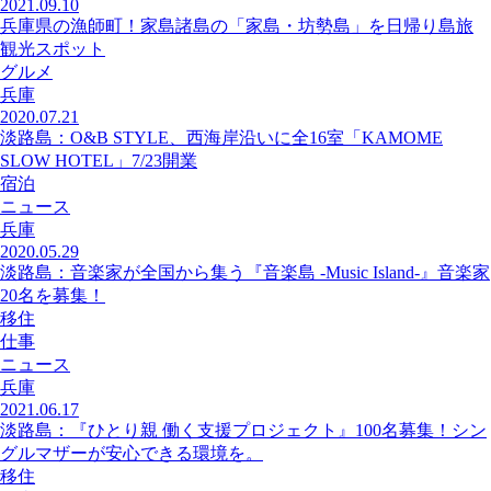
2021.09.10
兵庫県の漁師町！家島諸島の「家島・坊勢島」を日帰り島旅
観光スポット
グルメ
兵庫
2020.07.21
淡路島：O&B STYLE、西海岸沿いに全16室「KAMOME
SLOW HOTEL」7/23開業
宿泊
ニュース
兵庫
2020.05.29
淡路島：音楽家が全国から集う『音楽島 -Music Island-』音楽家
20名を募集！
移住
仕事
ニュース
兵庫
2021.06.17
淡路島：『ひとり親 働く支援プロジェクト』100名募集！シン
グルマザーが安心できる環境を。
移住