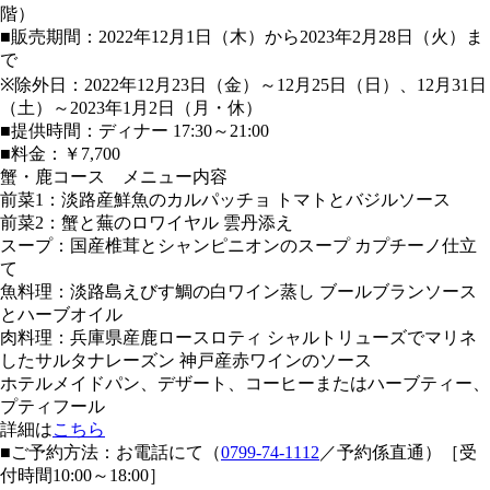
階）
■販売期間：2022年12月1日（木）から2023年2月28日（火）ま
で
※除外日：2022年12月23日（金）～12月25日（日）、12月31日
（土）～2023年1月2日（月・休）
■提供時間：ディナー 17:30～21:00
■料金：￥7,700
蟹・鹿コース メニュー内容
前菜1：淡路産鮮魚のカルパッチョ トマトとバジルソース
前菜2：蟹と蕪のロワイヤル 雲丹添え
スープ：国産椎茸とシャンピニオンのスープ カプチーノ仕立
て
魚料理：淡路島えびす鯛の白ワイン蒸し ブールブランソース
とハーブオイル
肉料理：兵庫県産鹿ロースロティ シャルトリューズでマリネ
したサルタナレーズン 神戸産赤ワインのソース
ホテルメイドパン、デザート、コーヒーまたはハーブティー、
プティフール
詳細は
こちら
■ご予約方法：お電話にて（
0799-74-1112
／予約係直通）［受
付時間10:00～18:00］