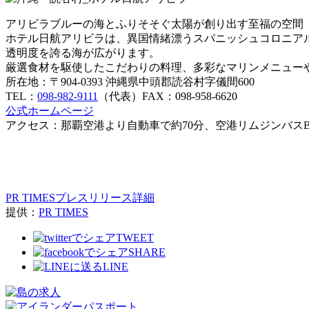
アリビラブルーの海とふりそそぐ太陽が創り出す至福の空間
ホテル日航アリビラは、異国情緒漂うスパニッシュコロニア
透明度を誇る海が広がります。
厳選食材を駆使したこだわりの料理、多彩なマリンメニュー
所在地：〒904-0393 沖縄県中頭郡読谷村字儀間600
TEL：
098-982-9111
（代表）FAX：098-958-6620
公式ホームページ
アクセス：那覇空港より自動車で約70分、空港リムジンバスB
PR TIMESプレスリリース詳細
提供：
PR TIMES
TWEET
SHARE
LINE