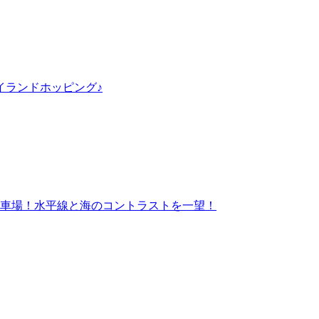
イランドホッピング♪
車場！水平線と海のコントラストを一望！