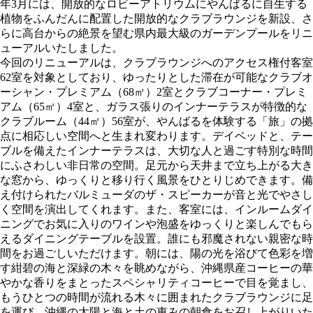
年3月には、開放的なロビーアトリウムにやんばるに自生する
植物をふんだんに配置した開放的なクラブラウンジを新設、さ
らに高台からの絶景を望む県内最大級のガーデンプールをリニ
ューアルいたしました。
今回のリニューアルは、クラブラウンジへのアクセス権付客室
62室を対象としており、ゆったりとした滞在が可能なクラブオ
ーシャン・プレミアム（68㎡）2室とクラブコーナー・プレミ
アム（65㎡）4室と、ガラス張りのインナーテラスが特徴的な
クラブルーム（44㎡）56室が、やんばるを体験する「旅」の拠
点に相応しい空間へと生まれ変わります。デイベッドと、テー
ブルを備えたインナーテラスは、大切な人と過ごす特別な時間
にふさわしい非日常の空間。足元から天井まで立ち上がる大き
な窓から、ゆっくりと移り行く風景をひとりじめできます。備
え付けられたバルミューダのザ・スピーカーが音と光でやさし
く空間を演出してくれます。また、客室には、インルームダイ
ニングでお気に入りのワインや泡盛をゆっくりと楽しんでもら
えるダイニングテーブルを設置。誰にも邪魔されない親密な時
間をお過ごしいただけます。朝には、陽の光を浴びて色彩を増
す紺碧の海と深緑の木々を眺めながら、沖縄県産コーヒーの華
やかな香りをまとったスペシャリティコーヒーで目を覚まし、
もうひとつの時間が流れる木々に囲まれたクラブラウンジに足
を運び、沖縄の太陽と海と土の恵みの朝食をお召し上がりいた