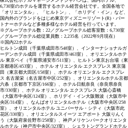
株式会社ホテルマネージメントジャパンは、国内ホテル、
6,730室のホテルを運営するホテル経営会社です。全国各地で
「オリエンタル」、「ヒルトン」、「ホリデイ・イン」など、
国内外のブランドをはじめ東京ディズニーリゾート(R)・パー
トナーホテルなど多種多様なホテル経営を行っています。
※グループホテル数：22／グループホテル総客室数：6,730室
／グループホテル総従業員数：2,235名（2022年9月現在）
※国内22ホテル
ヒルトン成田（千葉県成田市/548室）、インターナショナルガ
ーデンホテル成田（千葉県成田市/463室）、オリエンタルホテ
ル 東京ベイ（千葉県浦安市/511室）、ヒルトン東京お台場（東
京都港区/453室）、ホテル オリエンタル エクスプレス 東京蒲
田（東京都大田区/158室）、ホテル オリエンタル エクスプレ
ス 名古屋栄（名古屋市中区/252室）、オリエンタルホテル京都
六条（京都市下京区/166室）、ホテル日航奈良（奈良県奈良
市/330室）、ホテル オリエンタル エクスプレス 大阪心斎橋
（大阪市中央区/124室）、ホリデイ・イン大阪難波（大阪市中
央区/314室）、なんばオリエンタルホテル（大阪市中央区/258
室）、オリエンタルホテル ユニバーサル・シティ（大阪市此
花区/330室）、オリエンタルスイーツ エアポート 大阪りんく
う（大阪府泉佐野市/258室）、神戸メリケンパークオリエンタ
ルホテル（神戸市中央区/323室）、シェラトングランドホテル