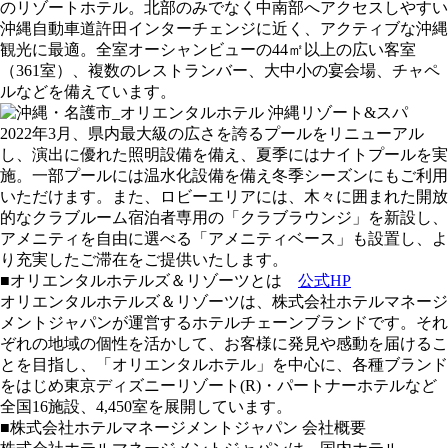
のリゾートホテル。北部のみでなく中南部へアクセスしやすい
沖縄⾃動⾞道許⽥インターチェンジに近く、アクティブな沖縄
観光に最適。全室オーシャンビューの44㎡以上の広い客室
（361室）、複数のレストランバー、大中小の宴会場、チャペ
ルなどを備えています。
2022年3月、県内最大級の広さを誇るプールをリニューアル
し、演出に優れた照明設備を備え、夏季にはナイトプールを実
施。一部プールには温水化設備を備え冬季シーズンにもご利用
いただけます。また、ロビーエリアには、木々に囲まれた開放
的なクラブルーム宿泊者専用の「クラブラウンジ」を新設し、
アメニティを自由に選べる「アメニティベース」も設置し、よ
り充実したご滞在をご提供いたします。
■オリエンタルホテルズ＆リゾーツとは
公式HP
オリエンタルホテルズ＆リゾーツは、株式会社ホテルマネージ
メントジャパンが運営するホテルチェーンブランドです。それ
ぞれの地域の個性を活かして、お客様に発見や感動を届けるこ
とを目指し、「オリエンタルホテル」を中心に、各種ブランド
をはじめ東京ディズニーリゾート(R)・パートナーホテルなど
全国16施設、4,450室を展開しています。
■株式会社ホテルマネージメントジャパン 会社概要