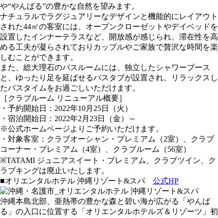
や“やんばる”の豊かな自然を望みます。
ナチュラルでラグジュアリーなデザインと機能的にレイアウト
された44㎡の客室には、オープンクローゼットやデイベッドを
設置したインナーテラスなど、開放感が感じられ、滞在性を高
める工夫が凝らされておりカップルやご家族で贅沢な時間を楽
しむことができます。
また、総大理石のバスルームには、独立したシャワーブース
と、ゆったり足を延ばせるバスタブが設置され、リラックスし
たバスタイムをお過ごしいただけます。
［クラブルーム リニューアル概要］
・予約開始日：2022年10月25日（火）
・宿泊開始日：2022年2月23日（金）～
※公式ホームページよりご予約いただけます。
・対象客室：クラブオーシャン・プレミアム（2室）、クラブ
コーナー・プレミアム（4室）、クラブルーム（56室）
※TATAMI ジュニアスイート・プレミアム、クラブツイン、ク
ラブキングは廃止いたします。
■オリエンタルホテル 沖縄リゾート&スパ
公式HP
沖縄本島北部、亜熱帯の豊かな森と碧い海が広がる「やんば
る」の入口に位置する「オリエンタルホテルズ＆リゾーツ」初