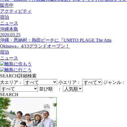
販売中
アクティビティ
宿泊
ニュース
沖縄本島
2020.03.25
沖縄・恩納村：熱田ビーチに『UMITO PLAGE The Atta
Okinawa』4/13グランドオープン！
宿泊
ニュース
SEARCH
詳細検索
大エリア：
小エリア：
ジャンル：
並び順 ：
SEARCH