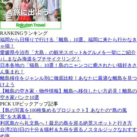
RANKING
ランキング
福岡から日帰りで行ける「離島」10選。福岡に来たら行かなき
ゃ損！
愛媛県今治市「大島」の観光スポット&グルメを一挙にご紹介
♪しまなみ海道をプチサイクリング！
日本各地の「猫島」10選！島のニャンコに癒されたい猫好きさ
ん集まれ！
離島移住をジャンル別に徹底比較！あなたに最適な離島を見つ
けよう
【離島の空き家・物件情報】離島へ移住したい方必見！離島の
空き家バンク10選
PICK UP
ピックアップ記事
【島の写真を100枚集めるプロジェクト】あなたの“島の風
景”を大募集！
利尻島から礼文島へ！最北の島を巡る絶景スポットと行き方
台湾2泊3日の十分＆猫村＆九份を巡るノスタルジックなおすす
め旅