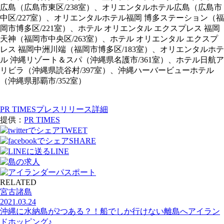
広島（広島市東区/238室）、オリエンタルホテル広島（広島市
中区/227室）、オリエンタルホテル福岡 博多ステーション（福
岡市博多区/221室）、ホテル オリエンタル エクスプレス 福岡
天神（福岡市中央区/263室）、ホテル オリエンタル エクスプ
レス 福岡中洲川端（福岡市博多区/183室）、オリエンタルホテ
ル 沖縄リゾート＆スパ（沖縄県名護市/361室）、ホテル日航ア
リビラ（沖縄県読谷村/397室）、沖縄ハーバービューホテル
（沖縄県那覇市/352室）
PR TIMESプレスリリース詳細
提供：
PR TIMES
TWEET
SHARE
LINE
RELATED
宮古諸島
2021.03.24
沖縄に水納島が2つある？！船でしか行けない離島へアイラン
ドホッピング♪