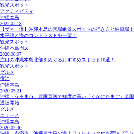
観光スポット
アクティビティ
沖縄本島
2022.02.18
【ザネー浜】沖縄本島の穴場絶景スポットの行き方と駐車場！
水平線と海のコントラストを一望！
観光スポット
沖縄本島周辺
2020.08.07
注目の沖縄本島北部をめぐるおすすめスポット10選！
観光スポット
グルメ
宿泊
沖縄本島
2020.05.21
沖縄・うるま市：農家直送で鮮度の高い「くがにたまご」全国
通販開始
グルメ
ニュース
沖縄本島
2020.07.30
沖縄・糸満市：沖縄最大級の海上アスレチック付き宿泊プラン