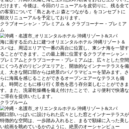
だけます。今後は、今回のリニューアルを皮切りに、残る全て
の客室について「島とあそぶ 森とつながる」をコンセプトに
順次リニューアルを予定しております。
クラブオーシャン・プレミアム ＆ クラブコーナー・プレミア
ム
海に面する丘の上に建つオリエンタルホテル 沖縄リゾート＆
スパは、周辺エリアで一番の高台に位置し、東シナ海を一望す
ることができます。この最上層に位置するクラブオーシャン・
プレミアムとクラブコーナー・プレミアムは、広々とした空間
にくつろぎのリビングエリアと、開放的なインナーテラスを備
え、大きな開口部からは絶景のパノラマビューを望みます。さ
らに海風を感じることができるオープンエアーなテラスも備
え、時間とともに移り行く景色を思う存分楽しむことができま
す。また、洗濯乾燥機を備え付けたことで、より便利で快適な
ご滞在を提供いたします。
クラブルーム
開口部いっぱいに設けられた広々とした窓とインナーテラスが
特徴的な空間は、一歩踏み入れると、まるで額縁に入った美し
い絵画を眺めているかのように、絶景のオーシャンビュー