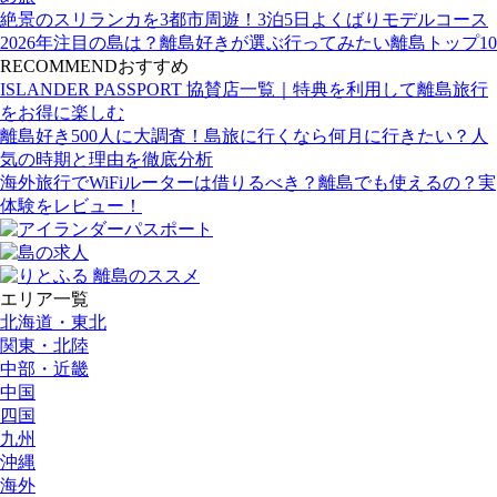
絶景のスリランカを3都市周遊！3泊5日よくばりモデルコース
2026年注目の島は？離島好きが選ぶ行ってみたい離島トップ10
RECOMMEND
おすすめ
ISLANDER PASSPORT 協賛店一覧｜特典を利用して離島旅行
をお得に楽しむ
離島好き500人に大調査！島旅に行くなら何月に行きたい？人
気の時期と理由を徹底分析
海外旅行でWiFiルーターは借りるべき？離島でも使えるの？実
体験をレビュー！
エリア一覧
北海道・東北
関東・北陸
中部・近畿
中国
四国
九州
沖縄
海外