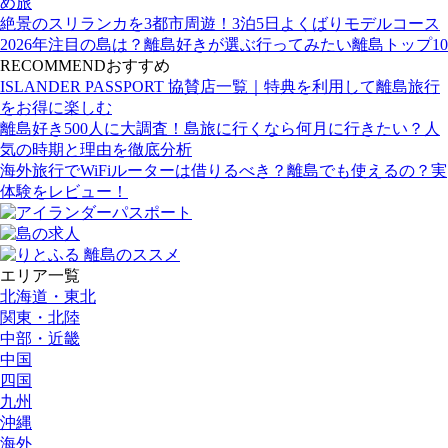
め旅
絶景のスリランカを3都市周遊！3泊5日よくばりモデルコース
2026年注目の島は？離島好きが選ぶ行ってみたい離島トップ10
RECOMMEND
おすすめ
ISLANDER PASSPORT 協賛店一覧｜特典を利用して離島旅行
をお得に楽しむ
離島好き500人に大調査！島旅に行くなら何月に行きたい？人
気の時期と理由を徹底分析
海外旅行でWiFiルーターは借りるべき？離島でも使えるの？実
体験をレビュー！
エリア一覧
北海道・東北
関東・北陸
中部・近畿
中国
四国
九州
沖縄
海外