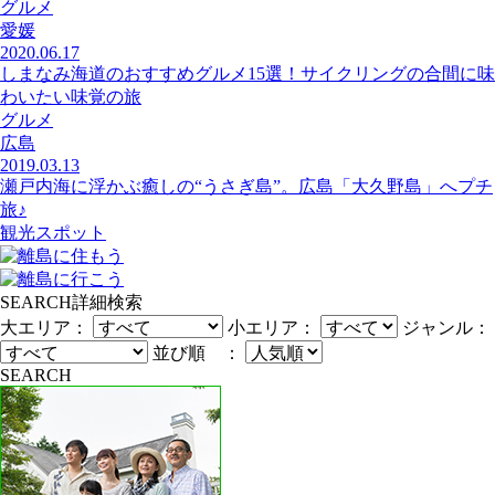
グルメ
愛媛
2020.06.17
しまなみ海道のおすすめグルメ15選！サイクリングの合間に味
わいたい味覚の旅
グルメ
広島
2019.03.13
瀬戸内海に浮かぶ癒しの“うさぎ島”。広島「大久野島」へプチ
旅♪
観光スポット
SEARCH
詳細検索
大エリア：
小エリア：
ジャンル：
並び順 ：
SEARCH