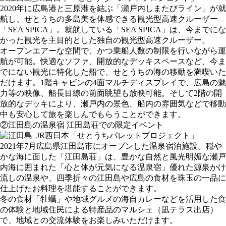
2020年に広島港と三原港を結ぶ「瀬戸内しまたびライン」が就
航し、せとうちの多島美を体感できる観光型高速クルーザー
「SEA SPICA」。就航している「SEA SPICA」は、今までにな
かった観光を主目的とした独自の観光型高速クルーザー。
オープンエアーな空間で、かつ乗船人数の制限を行いながら運
航が可能。快適なソファ、開放的なデッキスペースなど、今ま
でにない観光に特化した船で、せとうちの海の移動を満喫いた
だけます。1階キャビンの4面マルチディスプレイで、広島の魅
力等の映像、船長目線の前面眺望も放映可能。そして2階の開
放的なデッキにより、瀬戸内の景色、船内の雰囲気などで移動
中も安心して旅を楽しんでもらうことができます。
②江田島の温泉宿 江田島荘での限定イベント
2021年7月広島県江田島市にオープンした温泉宿泊施設。穏や
かな海に面した「江田島荘」は、豊かな自然と風光明媚な瀬戸
内海に囲まれた「心と体が元気になる温泉宿」優れた源泉かけ
流しの温泉や、四季折々の江田島や広島の食材を珠玉の一品に
仕上げたお料理を堪能することができます。
冬の食材「牡蠣」や地域グルメの海自カレーなどを活用した食
の体験と地域住民による特産品のマルシェ（凪テラス出店）
で、地域との交流体験をお楽しみいただけます。