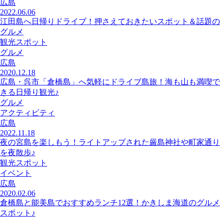
広島
2022.06.06
江田島へ日帰りドライブ！押さえておきたいスポット＆話題の
グルメ
観光スポット
グルメ
広島
2020.12.18
広島・呉市「倉橋島」へ気軽にドライブ島旅！海も山も満喫で
きる日帰り観光♪
グルメ
アクティビティ
広島
2022.11.18
夜の宮島を楽しもう！ライトアップされた厳島神社や町家通り
を夜散歩♪
観光スポット
イベント
広島
2020.02.06
倉橋島と能美島でおすすめランチ12選！かきしま海道のグルメ
スポット♪