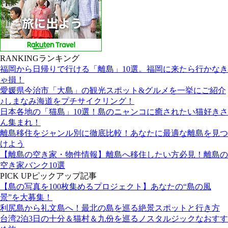
RANKING
ランキング
福岡から日帰りで行ける「離島」10選。福岡に来たら行かなき
ゃ損！
愛媛県今治市「大島」の観光スポット&グルメを一挙にご紹介
♪しまなみ海道をプチサイクリング！
日本各地の「猫島」10選！島のニャンコに癒されたい猫好きさ
ん集まれ！
離島移住をジャンル別に徹底比較！あなたに最適な離島を見つ
けよう
【離島の空き家・物件情報】離島へ移住したい方必見！離島の
空き家バンク10選
PICK UP
ピックアップ記事
【島の写真を100枚集めるプロジェクト】あなたの“島の風
景”を大募集！
利尻島から礼文島へ！最北の島を巡る絶景スポットと行き方
台湾2泊3日の十分＆猫村＆九份を巡るノスタルジックなおすす