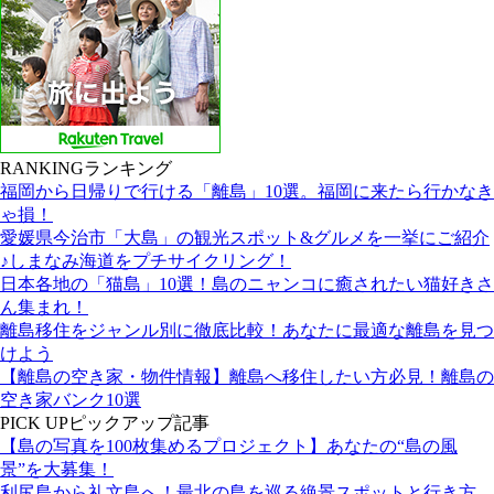
RANKING
ランキング
福岡から日帰りで行ける「離島」10選。福岡に来たら行かなき
ゃ損！
愛媛県今治市「大島」の観光スポット&グルメを一挙にご紹介
♪しまなみ海道をプチサイクリング！
日本各地の「猫島」10選！島のニャンコに癒されたい猫好きさ
ん集まれ！
離島移住をジャンル別に徹底比較！あなたに最適な離島を見つ
けよう
【離島の空き家・物件情報】離島へ移住したい方必見！離島の
空き家バンク10選
PICK UP
ピックアップ記事
【島の写真を100枚集めるプロジェクト】あなたの“島の風
景”を大募集！
利尻島から礼文島へ！最北の島を巡る絶景スポットと行き方