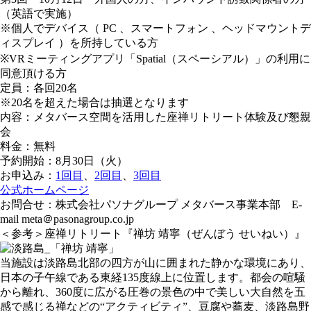
（英語で実施）
※個人でデバイス（ PC 、スマートフォン 、ヘッドマウントデ
ィスプレイ ）を所持している方
※VRミーティングアプリ「Spatial（スペーシアル）」の利用に
同意頂ける方
定員：各回20名
※20名を超えた場合は抽選となります
内容：メタバース空間を活用した座禅リトリート体験及び懇親
会
料金：無料
予約開始：8月30日（火）
お申込み：
1回目
、
2回目
、
3回目
公式ホームページ
お問合せ：株式会社パソナグループ メタバース事業本部 E-
mail meta＠pasonagroup.co.jp
＜参考＞座禅リトリート『禅坊 靖寧（ぜんぼう せいねい）』
当施設は淡路島北部の四方が山に囲まれた静かな環境にあり、
日本の子午線である東経135度線上に位置します。都会の喧騒
から離れ、360度に広がる圧巻の景色の中で美しい大自然を五
感で感じる禅などの“アクティビティ”、豆腐や蕎麦、淡路島野