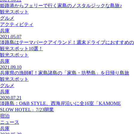
姫路港からフェリーで行く家島のノスタルジックな島旅♪
観光スポット
グルメ
アクティビティ
兵庫
2021.05.07
淡路島はテーマパークアイランド！週末ドライブにおすすめの
観光スポット10選！
観光スポット
兵庫
2021.09.10
兵庫県の漁師町！家島諸島の「家島・坊勢島」を日帰り島旅
観光スポット
グルメ
兵庫
2020.07.21
淡路島：O&B STYLE、西海岸沿いに全16室「KAMOME
SLOW HOTEL」7/23開業
宿泊
ニュース
兵庫