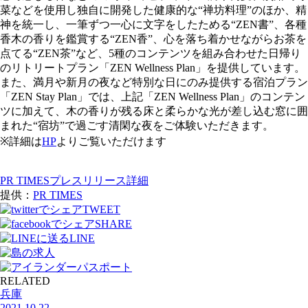
菜などを使用し独自に開発した健康的な“禅坊料理”のほか、精
神を統一し、一筆ずつ一心に文字をしたためる“ZEN書”、各種
香木の香りを鑑賞する“ZEN香”、心を落ち着かせながらお茶を
点てる“ZEN茶”など、5種のコンテンツを組み合わせた日帰り
のリトリートプラン「ZEN Wellness Plan」を提供しています。
また、満月や新月の夜など特別な日にのみ提供する宿泊プラン
「ZEN Stay Plan」では、上記「ZEN Wellness Plan」のコンテン
ツに加えて、木の香りが残る床と柔らかな光が差し込む窓に囲
まれた“宿坊”で過ごす清閑な夜をご体験いただきます。
※詳細は
HP
よりご覧いただけます
PR TIMESプレスリリース詳細
提供：
PR TIMES
TWEET
SHARE
LINE
RELATED
兵庫
2021.10.22