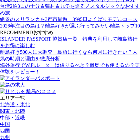
台湾2泊3日の十分＆猫村＆九份を巡るノスタルジックなおすす
め旅
絶景のスリランカを3都市周遊！3泊5日よくばりモデルコース
2026年注目の島は？離島好きが選ぶ行ってみたい離島トップ10
RECOMMEND
おすすめ
ISLANDER PASSPORT 協賛店一覧｜特典を利用して離島旅行
をお得に楽しむ
離島好き500人に大調査！島旅に行くなら何月に行きたい？人
気の時期と理由を徹底分析
海外旅行でWiFiルーターは借りるべき？離島でも使えるの？実
体験をレビュー！
エリア一覧
北海道・東北
関東・北陸
中部・近畿
中国
四国
九州