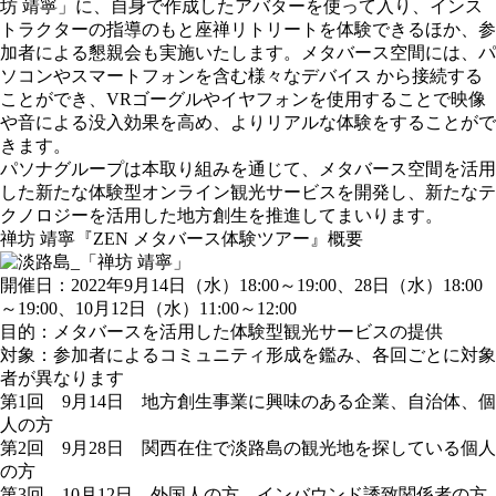
坊 靖寧」に、自身で作成したアバターを使って入り、インス
トラクターの指導のもと座禅リトリートを体験できるほか、参
加者による懇親会も実施いたします。メタバース空間には、パ
ソコンやスマートフォンを含む様々なデバイス から接続する
ことができ、VRゴーグルやイヤフォンを使用することで映像
や音による没入効果を高め、よりリアルな体験をすることがで
きます。
パソナグループは本取り組みを通じて、メタバース空間を活用
した新たな体験型オンライン観光サービスを開発し、新たなテ
クノロジーを活用した地方創生を推進してまいります。
禅坊 靖寧『ZEN メタバース体験ツアー』概要
開催日：2022年9月14日（水）18:00～19:00、28日（水）18:00
～19:00、10月12日（水）11:00～12:00
目的：メタバースを活用した体験型観光サービスの提供
対象：参加者によるコミュニティ形成を鑑み、各回ごとに対象
者が異なります
第1回 9月14日 地方創生事業に興味のある企業、自治体、個
人の方
第2回 9月28日 関西在住で淡路島の観光地を探している個人
の方
第3回 10月12日 外国人の方、インバウンド誘致関係者の方