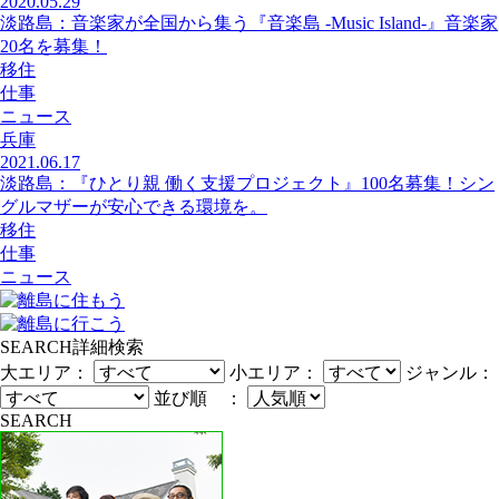
2020.05.29
淡路島：音楽家が全国から集う『音楽島 -Music Island-』音楽家
20名を募集！
移住
仕事
ニュース
兵庫
2021.06.17
淡路島：『ひとり親 働く支援プロジェクト』100名募集！シン
グルマザーが安心できる環境を。
移住
仕事
ニュース
SEARCH
詳細検索
大エリア：
小エリア：
ジャンル：
並び順 ：
SEARCH