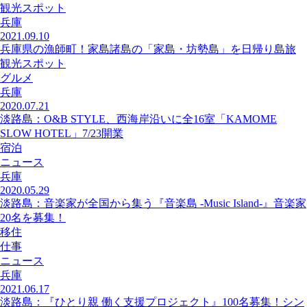
観光スポット
兵庫
2021.09.10
兵庫県の漁師町！家島諸島の「家島・坊勢島」を日帰り島旅
観光スポット
グルメ
兵庫
2020.07.21
淡路島：O&B STYLE、西海岸沿いに全16室「KAMOME
SLOW HOTEL」7/23開業
宿泊
ニュース
兵庫
2020.05.29
淡路島：音楽家が全国から集う『音楽島 -Music Island-』音楽家
20名を募集！
移住
仕事
ニュース
兵庫
2021.06.17
淡路島：『ひとり親 働く支援プロジェクト』100名募集！シン