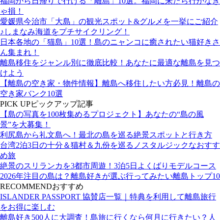
福岡から日帰りで行ける「離島」10選。福岡に来たら行かなき
ゃ損！
愛媛県今治市「大島」の観光スポット&グルメを一挙にご紹介
♪しまなみ海道をプチサイクリング！
日本各地の「猫島」10選！島のニャンコに癒されたい猫好きさ
ん集まれ！
離島移住をジャンル別に徹底比較！あなたに最適な離島を見つ
けよう
【離島の空き家・物件情報】離島へ移住したい方必見！離島の
空き家バンク10選
PICK UP
ピックアップ記事
【島の写真を100枚集めるプロジェクト】あなたの“島の風
景”を大募集！
利尻島から礼文島へ！最北の島を巡る絶景スポットと行き方
台湾2泊3日の十分＆猫村＆九份を巡るノスタルジックなおすす
め旅
絶景のスリランカを3都市周遊！3泊5日よくばりモデルコース
2026年注目の島は？離島好きが選ぶ行ってみたい離島トップ10
RECOMMEND
おすすめ
ISLANDER PASSPORT 協賛店一覧｜特典を利用して離島旅行
をお得に楽しむ
離島好き500人に大調査！島旅に行くなら何月に行きたい？人