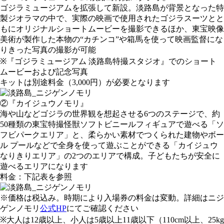
ゴジラミュージアムを拡張して新設。淡路島が背景となった特
製ジオラマの中で、実際の映画で使用されたゴジラスーツとと
もにオリジナルショートムービーを撮影できるほか、東宝映像
美術が製作した本物の“カチンコ”や箱馬を使って映画監督にな
りきった写真の撮影が可能
※『ゴジラミュージアム 淡路島特撮スタジオ』でのショート
ムービーおよび記念写真
キットは別途料金（3,000円）が必要となります
②『カイジュウノモリ』
海や山などゴジラの世界観を想起させる6つのステージで、約
50種類の東宝特撮怪獣ソフトビニールフィギュアで遊べる「ソ
フビパークエリア」と、柔らかい素材でつくられた建物やボー
ル プールなどで全身を使って遊ぶことができる「カイジュウ
なりきりエリア」の2つのエリアで構成。子どもたちが安全に
遊べるエリアになります
料金：下記表を参照
※価格は税込み。時期により入場券の料金は変動。詳細はニジ
ゲンノモリ
公式HP
にてご確認ください
※大人は12歳以上、小人は5歳以上11歳以下（110cm以上、25kg