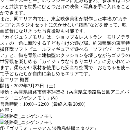
ショートムービー」のワンシーンに組み込まれ、参加者はゴジ
ラと共演する世界にひとつだけの映像・写真を手に入れること
ができます。
また、同エリア内では、東宝映像美術が製作した本物の“カチ
ンコ”とスタジオセットに欠かせない“箱馬”などを使って、映
画監督になりきった写真撮影も可能です。
『カイジュウノモリ』は、ショップ＆レストラン「モリノテラ
ス」の一角に新設する子ども向けの遊び場。約50種類の東宝特
撮怪獣ソフトビニールフィギュアで遊べる「ソフビパークエリ
ア」と、街を背景に建物型のクッションを壊しながらゴジラの
世界観を楽しめる「カイジュウなりきりエリア」に分かれてい
ます。柔らかい素材を使用した安全な空間で、おもちゃを使っ
て子どもたちが自由に楽しめるエリアです。
新エリア 概要
開始：2022年7月23日（土）
場所：兵庫県淡路市楠本2425-2（兵庫県立淡路島公園アニメパ
ーク「ニジゲンノモリ」内）
営業時間：10:00～22:00（最終入場 20:00）
内容：
①『ゴジラミュージアム 淡路島特撮スタジオ』