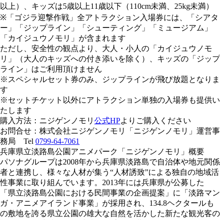
以上）、キッズは5歳以上11歳以下（110cm未満、25kg未満）
※「ゴジラ迎撃作戦」全アトラクション入場券には、「シアタ
ー」「ジップライン」「シューティング」「ミュージアム」
「カイジュウノモリ」が含まれます
ただし、安全性の観点より、大人・小人の「カイジュウノモ
リ」（大人のキッズへの付き添いを除く）、キッズの「ジップ
ライン」はご利用頂けません
※スペシャルセット券のみ、ジップラインが飛び放題となりま
す
※セットチケット以外にアトラクション単独の入場券も提供い
たします
購入方法：ニジゲンノモリ
公式HP
よりご購入ください
お問合せ：株式会社ニジゲンノモリ「ニジゲンノモリ」運営事
務局 Tel
0799-64-7061
兵庫県立淡路島公園アニメパーク「ニジゲンノモリ」概要
パソナグループは2008年から兵庫県淡路島で自治体や地元関係
者と連携し、様々な人材が集う“人材誘致”による独自の地域活
性事業に取り組んでいます。2013年には兵庫県が公募した
「県立淡路島公園における民間事業の企画提案」に「淡路マン
ガ・アニメアイランド事業」が採用され、134.8ヘクタールも
の敷地を誇る県立公園の雄大な自然を活かした新たな観光客の