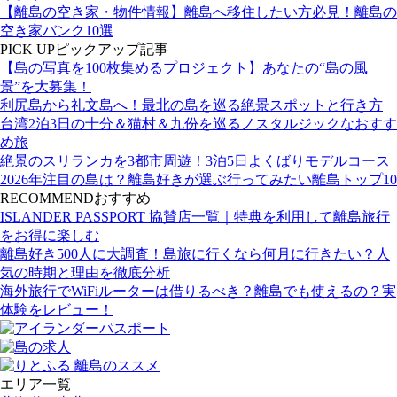
【離島の空き家・物件情報】離島へ移住したい方必見！離島の
空き家バンク10選
PICK UP
ピックアップ記事
【島の写真を100枚集めるプロジェクト】あなたの“島の風
景”を大募集！
利尻島から礼文島へ！最北の島を巡る絶景スポットと行き方
台湾2泊3日の十分＆猫村＆九份を巡るノスタルジックなおすす
め旅
絶景のスリランカを3都市周遊！3泊5日よくばりモデルコース
2026年注目の島は？離島好きが選ぶ行ってみたい離島トップ10
RECOMMEND
おすすめ
ISLANDER PASSPORT 協賛店一覧｜特典を利用して離島旅行
をお得に楽しむ
離島好き500人に大調査！島旅に行くなら何月に行きたい？人
気の時期と理由を徹底分析
海外旅行でWiFiルーターは借りるべき？離島でも使えるの？実
体験をレビュー！
エリア一覧