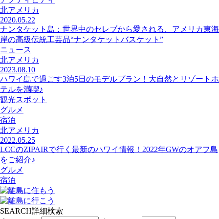
北アメリカ
2020.05.22
ナンタケット島：世界中のセレブから愛される、アメリカ東海
岸の高級伝統工芸品“ナンタケットバスケット”
ニュース
北アメリカ
2023.08.10
ハワイ島で過ごす3泊5日のモデルプラン！大自然とリゾートホ
テルを満喫♪
観光スポット
グルメ
宿泊
北アメリカ
2022.05.25
LCCのZIPAIRで行く最新のハワイ情報！2022年GWのオアフ島
をご紹介♪
グルメ
宿泊
SEARCH
詳細検索