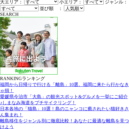
大エリア：
小エリア：
ジャンル：
並び順 ：
SEARCH
RANKING
ランキング
福岡から日帰りで行ける「離島」10選。福岡に来たら行かなき
ゃ損！
愛媛県今治市「大島」の観光スポット&グルメを一挙にご紹介
♪しまなみ海道をプチサイクリング！
日本各地の「猫島」10選！島のニャンコに癒されたい猫好きさ
ん集まれ！
離島移住をジャンル別に徹底比較！あなたに最適な離島を見つ
けよう