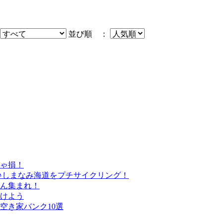
並び順 ：
きゃ損！
♪しまなみ海道をプチサイクリング！
さん集まれ！
けよう
空き家バンク10選