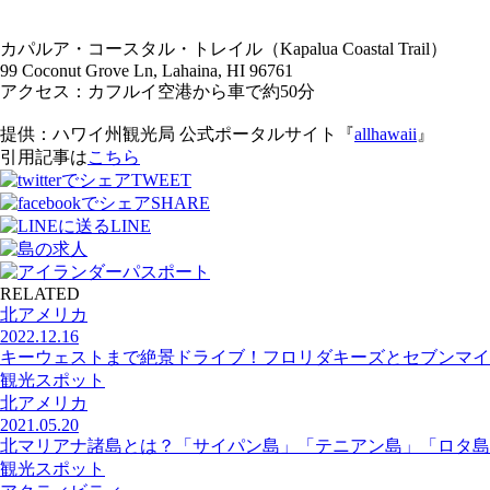
カパルア・コースタル・トレイル（Kapalua Coastal Trail）
99 Coconut Grove Ln, Lahaina, HI 96761
アクセス：カフルイ空港から車で約50分
提供：ハワイ州観光局 公式ポータルサイト『
allhawaii
』
引用記事は
こちら
TWEET
SHARE
LINE
RELATED
北アメリカ
2022.12.16
キーウェストまで絶景ドライブ！フロリダキーズとセブンマイ
観光スポット
北アメリカ
2021.05.20
北マリアナ諸島とは？「サイパン島」「テニアン島」「ロタ島
観光スポット