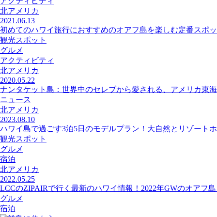
アクティビティ
北アメリカ
2021.06.13
初めてのハワイ旅行におすすめのオアフ島を楽しむ定番スポッ
観光スポット
グルメ
アクティビティ
北アメリカ
2020.05.22
ナンタケット島：世界中のセレブから愛される、アメリカ東海
ニュース
北アメリカ
2023.08.10
ハワイ島で過ごす3泊5日のモデルプラン！大自然とリゾートホ
観光スポット
グルメ
宿泊
北アメリカ
2022.05.25
LCCのZIPAIRで行く最新のハワイ情報！2022年GWのオアフ
グルメ
宿泊