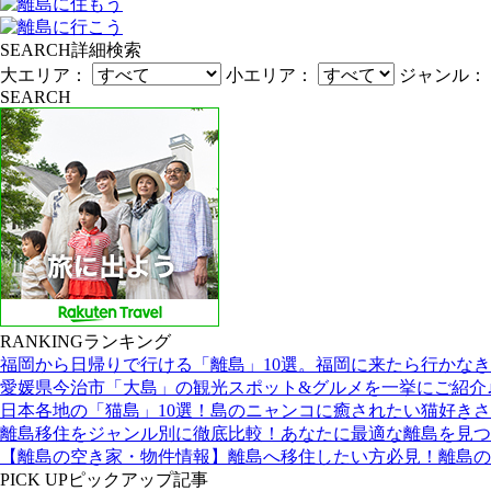
SEARCH
詳細検索
大エリア：
小エリア：
ジャンル：
SEARCH
RANKING
ランキング
福岡から日帰りで行ける「離島」10選。福岡に来たら行かな
愛媛県今治市「大島」の観光スポット&グルメを一挙にご紹介
日本各地の「猫島」10選！島のニャンコに癒されたい猫好き
離島移住をジャンル別に徹底比較！あなたに最適な離島を見つ
【離島の空き家・物件情報】離島へ移住したい方必見！離島の
PICK UP
ピックアップ記事