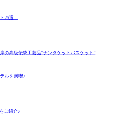
ト25選！
岸の高級伝統工芸品“ナンタケットバスケット”
テルを満喫♪
島をご紹介♪