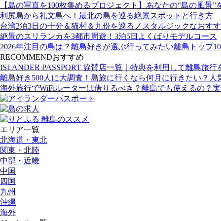
【島の写真を100枚集めるプロジェクト】あなたの“島の風景”
利尻島から礼文島へ！最北の島を巡る絶景スポットと行き方
台湾2泊3日の十分＆猫村＆九份を巡るノスタルジックなおす
絶景のスリランカを3都市周遊！3泊5日よくばりモデルコース
2026年注目の島は？離島好きが選ぶ行ってみたい離島トップ10
RECOMMEND
おすすめ
ISLANDER PASSPORT 協賛店一覧｜特典を利用して離島旅
離島好き500人に大調査！島旅に行くなら何月に行きたい？人
海外旅行でWiFiルーターは借りるべき？離島でも使えるの？
エリア一覧
北海道・東北
関東・北陸
中部・近畿
中国
四国
九州
沖縄
海外