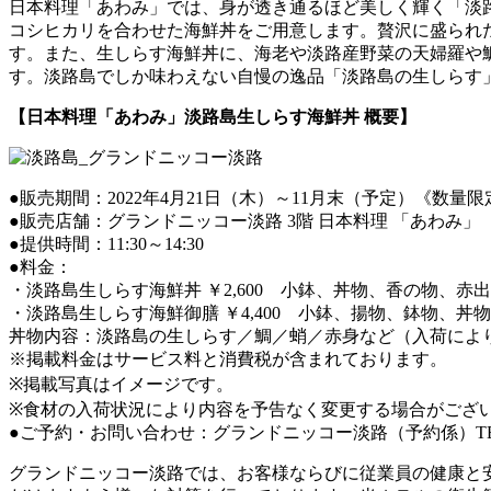
日本料理「あわみ」では、身が透き通るほど美しく輝く「淡
コシヒカリを合わせた海鮮丼をご用意します。贅沢に盛られ
す。また、生しらす海鮮丼に、海老や淡路産野菜の天婦羅や
す。淡路島でしか味わえない自慢の逸品「淡路島の生しらす
【日本料理「あわみ」淡路島生しらす海鮮丼 概要】
●販売期間：2022年4月21日（木）～11月末（予定）《数量限
●販売店舗：グランドニッコー淡路 3階 日本料理 「あわみ」
●提供時間：11:30～14:30
●料金：
・淡路島生しらす海鮮丼 ￥2,600 小鉢、丼物、香の物、赤
・淡路島生しらす海鮮御膳 ￥4,400 小鉢、揚物、鉢物、
丼物内容：淡路島の生しらす／鯛／蛸／赤身など（入荷によ
※掲載料金はサービス料と消費税が含まれております。
※掲載写真はイメージです。
※食材の入荷状況により内容を予告なく変更する場合がござ
●ご予約・お問い合わせ：グランドニッコー淡路（予約係）T
グランドニッコー淡路では、お客様ならびに従業員の健康と