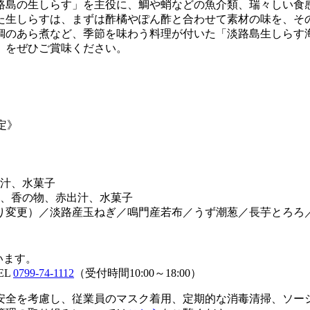
路島の生しらす」を主役に、鯛や蛸などの魚介類、瑞々しい食
た生しらすは、まずは酢橘やぽん酢と合わせて素材の味を、そ
鯛のあら煮など、季節を味わう料理が付いた「淡路島生しらす
」をぜひご賞味ください。
定》
出汁、水菓子
丼物、香の物、赤出汁、水菓子
り変更）／淡路産玉ねぎ／鳴門産若布／うず潮葱／長芋とろろ
います。
EL
0799-74-1112
（受付時間10:00～18:00）
安全を考慮し、従業員のマスク着用、定期的な消毒清掃、ソー