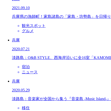
2021.09.10
兵庫県の漁師町！家島諸島の「家島・坊勢島」を日帰り
観光スポット
グルメ
兵庫
2020.07.21
淡路島：O&B STYLE、西海岸沿いに全16室「KAMOME S
宿泊
ニュース
兵庫
2020.05.29
淡路島：音楽家が全国から集う『音楽島 -Music Island
移住