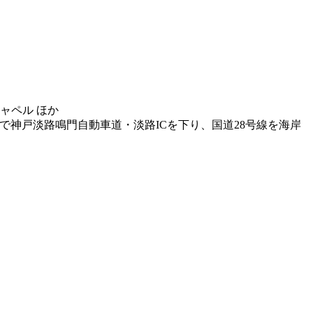
ャペル ほか
車で神戸淡路鳴門自動車道・淡路ICを下り、国道28号線を海岸