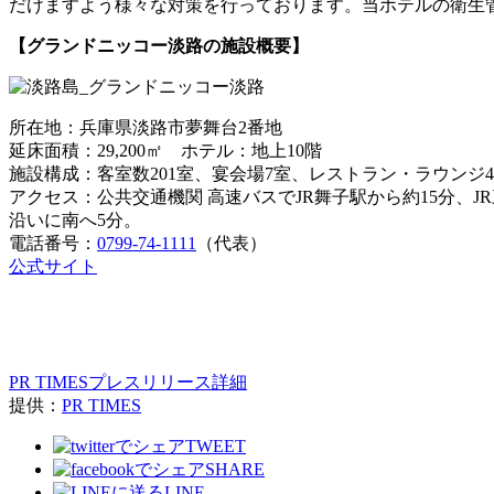
だけますよう様々な対策を行っております。当ホテルの衛生
【グランドニッコー淡路の施設概要】
所在地：兵庫県淡路市夢舞台2番地
延床面積：29,200㎡ ホテル：地上10階
施設構成：客室数201室、宴会場7室、レストラン・ラウン
アクセス：公共交通機関 高速バスでJR舞子駅から約15分、J
沿いに南へ5分。
電話番号：
0799-74-1111
（代表）
公式サイト
PR TIMESプレスリリース詳細
提供：
PR TIMES
TWEET
SHARE
LINE