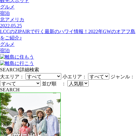
観光スポット
グルメ
宿泊
北アメリカ
2022.05.25
LCCのZIPAIRで行く最新のハワイ情報！2022年GWのオアフ島
をご紹介♪
グルメ
宿泊
SEARCH
詳細検索
大エリア：
小エリア：
ジャンル：
並び順 ：
SEARCH