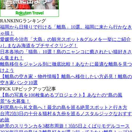
RANKING
ランキング
福岡から日帰りで行ける「離島」10選。福岡に来たら行かなき
ゃ損！
愛媛県今治市「大島」の観光スポット&グルメを一挙にご紹介
♪しまなみ海道をプチサイクリング！
日本各地の「猫島」10選！島のニャンコに癒されたい猫好きさ
ん集まれ！
離島移住をジャンル別に徹底比較！あなたに最適な離島を見つ
けよう
【離島の空き家・物件情報】離島へ移住したい方必見！離島の
空き家バンク10選
PICK UP
ピックアップ記事
【島の写真を100枚集めるプロジェクト】あなたの“島の風
景”を大募集！
利尻島から礼文島へ！最北の島を巡る絶景スポットと行き方
台湾2泊3日の十分＆猫村＆九份を巡るノスタルジックなおすす
め旅
絶景のスリランカを3都市周遊！3泊5日よくばりモデルコース