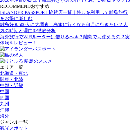
2026年注目の島は？離島好きが選ぶ行ってみたい離島トップ10
RECOMMEND
おすすめ
ISLANDER PASSPORT 協賛店一覧｜特典を利用して離島旅行
をお得に楽しむ
離島好き500人に大調査！島旅に行くなら何月に行きたい？人
気の時期と理由を徹底分析
海外旅行でWiFiルーターは借りるべき？離島でも使えるの？実
体験をレビュー！
エリア一覧
北海道・東北
関東・北陸
中部・近畿
中国
四国
九州
沖縄
海外
ジャンル一覧
観光スポット