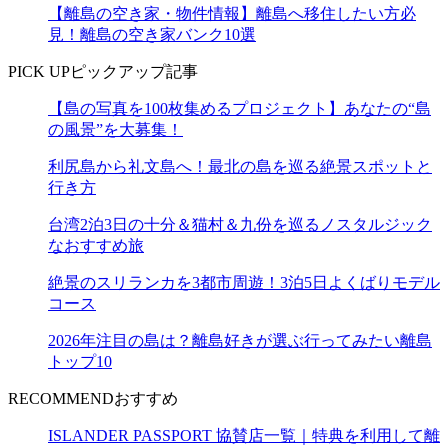
【離島の空き家・物件情報】離島へ移住したい方必
見！離島の空き家バンク10選
PICK UP
ピックアップ記事
【島の写真を100枚集めるプロジェクト】あなたの“島
の風景”を大募集！
利尻島から礼文島へ！最北の島を巡る絶景スポットと
行き方
台湾2泊3日の十分＆猫村＆九份を巡るノスタルジック
なおすすめ旅
絶景のスリランカを3都市周遊！3泊5日よくばりモデル
コース
2026年注目の島は？離島好きが選ぶ行ってみたい離島
トップ10
RECOMMEND
おすすめ
ISLANDER PASSPORT 協賛店一覧｜特典を利用して離