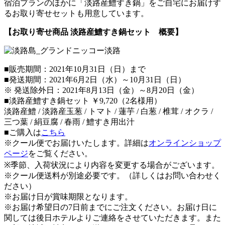
宿泊プランのほかに「淡路産鱧すき鍋」をご自宅にお届けす
るお取り寄せセットも用意しています。
【お取り寄せ商品 淡路産鱧すき鍋セット 概要】
■販売期間：2021年10月31日（日）まで
■発送期間：2021年6月2日（水）～10月31日（日）
※ 発送除外日：2021年8月13日（金）～8月20日（金）
■淡路産鱧すき鍋セット ￥9,720（2名様用）
淡路産鱧 / 淡路産玉葱 / トマト / 蓮芋 / 白葱 / 椎茸 / オクラ /
三つ葉 / 絹豆腐 / 春雨 / 鱧すき用出汁
■ご購入は
こちら
※クール便でお届けいたします。詳細は
オンラインショップ
ページ
をご覧ください。
※季節、入荷状況により内容を変更する場合がございます。
※クール便送料が別途必要です。（詳しくはお問い合わせく
ださい）
※お届け日が賞味期限となります。
※お届け希望日の7日前までにご注文ください。お届け日に
関しては後日ホテルよりご連絡をさせていただきます。また