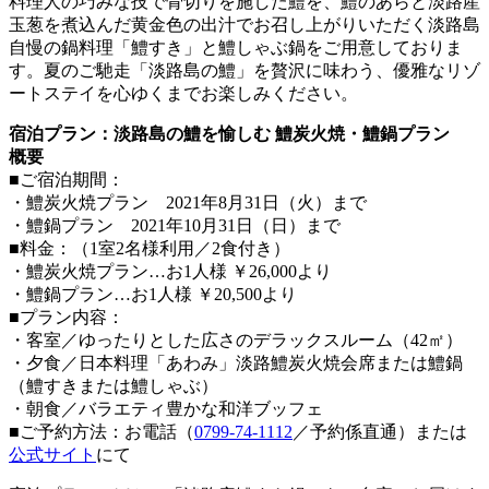
料理人の巧みな技で骨切りを施した鱧を、鱧のあらと淡路産
玉葱を煮込んだ黄金色の出汁でお召し上がりいただく淡路島
自慢の鍋料理「鱧すき」と鱧しゃぶ鍋をご用意しておりま
す。夏のご馳走「淡路島の鱧」を贅沢に味わう、優雅なリゾ
ートステイを心ゆくまでお楽しみください。
宿泊プラン：淡路島の鱧を愉しむ 鱧炭火焼・鱧鍋プラン
概要
■ご宿泊期間：
・鱧炭火焼プラン 2021年8月31日（火）まで
・鱧鍋プラン 2021年10月31日（日）まで
■料金：（1室2名様利用／2食付き）
・鱧炭火焼プラン…お1人様 ￥26,000より
・鱧鍋プラン…お1人様 ￥20,500より
■プラン内容：
・客室／ゆったりとした広さのデラックスルーム（42㎡）
・夕食／日本料理「あわみ」淡路鱧炭火焼会席または鱧鍋
（鱧すきまたは鱧しゃぶ）
・朝食／バラエティ豊かな和洋ブッフェ
■ご予約方法：お電話（
0799-74-1112
／予約係直通）または
公式サイト
にて