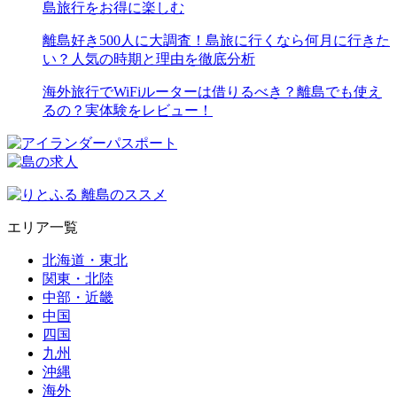
島旅行をお得に楽しむ
離島好き500人に大調査！島旅に行くなら何月に行きた
い？人気の時期と理由を徹底分析
海外旅行でWiFiルーターは借りるべき？離島でも使え
るの？実体験をレビュー！
エリア一覧
北海道・東北
関東・北陸
中部・近畿
中国
四国
九州
沖縄
海外