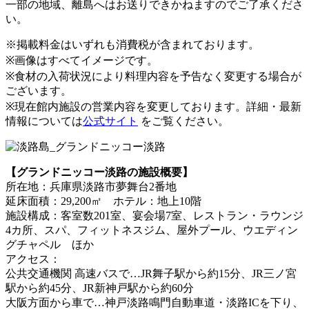
一部の地域、離島へはお送りできかねますのでご了承くださ
い。
※掲載料金はいずれも消費税が含まれております。
※画像はすべてイメージです。
※食材の入荷状況により料理内容を予告なく変更する場合が
ございます。
※現在館内施設の営業内容を変更しております。詳細・最新
情報については
公式サイト
をご覧ください。
【グランドニッコー淡路の施設概要】
所在地：兵庫県淡路市夢舞台2番地
延床面積：29,200㎡ ホテル：地上10階
施設構成：客室数201室、宴会場7室、レストラン・ラウンジ
4カ所、スパ、フィットネスジム、屋外プール、ウエディン
グチャペル ほか
アクセス：
公共交通機関 高速バスで…JR舞子駅から約15分、JR三ノ宮
駅から約45分、JR新神戸駅から約60分
大阪方面から車で…神戸淡路鳴門自動車道・淡路ICを下り、