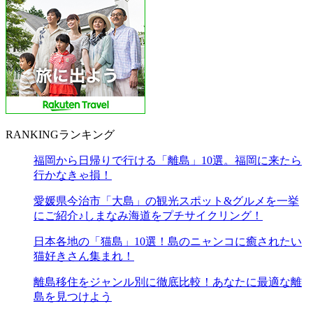
RANKING
ランキング
福岡から日帰りで行ける「離島」10選。福岡に来たら
行かなきゃ損！
愛媛県今治市「大島」の観光スポット&グルメを一挙
にご紹介♪しまなみ海道をプチサイクリング！
日本各地の「猫島」10選！島のニャンコに癒されたい
猫好きさん集まれ！
離島移住をジャンル別に徹底比較！あなたに最適な離
島を見つけよう