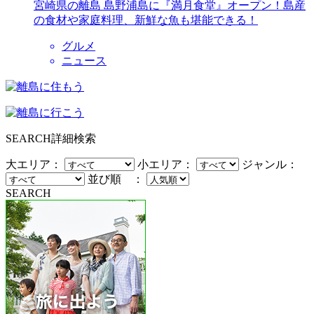
宮崎県の離島 島野浦島に『満月食堂』オープン！島産
の食材や家庭料理、新鮮な魚も堪能できる！
グルメ
ニュース
SEARCH
詳細検索
大エリア：
小エリア：
ジャンル：
並び順 ：
SEARCH