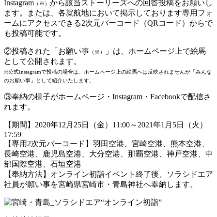
Instagram
から該当ストーリーズへの回答投稿をお願いし
（※）
ます。または、各就航地において掲示しております専用フォ
ームにアクセスできる2次元バーコード（QRコード）からで
も投稿可能です。
②投稿された「お願い事
」は、ホームページ上で絵馬
（※）
として公開されます。
※公式Instagramで投稿の場合は、ホームページ上の絵馬へは反映されませんが「みんな
のお願い事」として紹介いたします。
③奉納の様子がホームページ・Instagram・Facebookで配信さ
れます。
【期間】2020年12月25日（金）11:00～2021年1月5日（火）
17:59
【専用2次元バーコード】羽田空港、宮崎空港、熊本空港、
長崎空港、鹿児島空港、大分空港、那覇空港、神戸空港、中
部国際空港、石垣空港
【奉納方法】オンライン初詣イベント終了後、ソラシドエア
社員が願い事を宮崎県宮崎市・青島神社へ奉納します。