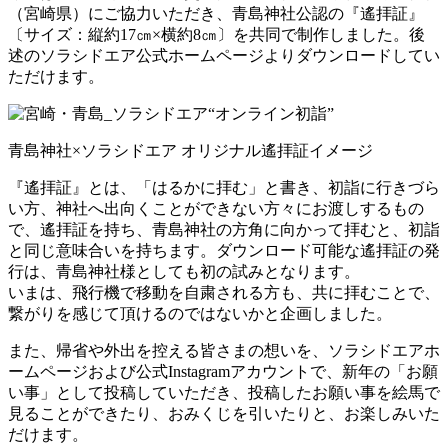
（宮崎県）にご協力いただき、青島神社公認の『遙拝証』
〔サイズ：縦約17㎝×横約8㎝〕を共同で制作しました。後
述のソラシドエア公式ホームページよりダウンロードしてい
ただけます。
青島神社×ソラシドエア オリジナル遙拝証イメージ
『遙拝証』とは、「はるかに拝む」と書き、初詣に行きづら
い方、神社へ出向くことができない方々にお渡しするもの
で、遙拝証を持ち、青島神社の方角に向かって拝むと、初詣
と同じ意味合いを持ちます。ダウンロード可能な遙拝証の発
行は、青島神社様としても初の試みとなります。
いまは、飛行機で移動を自粛される方も、共に拝むことで、
繋がりを感じて頂けるのではないかと企画しました。
また、帰省や外出を控える皆さまの想いを、ソラシドエアホ
ームページおよび公式Instagramアカウントで、新年の「お願
い事」として投稿していただき、投稿したお願い事を絵馬で
見ることができたり、おみくじを引いたりと、お楽しみいた
だけます。