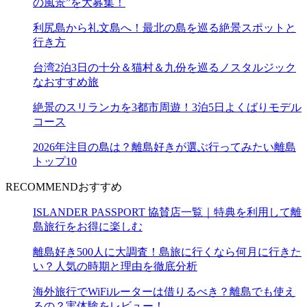
の風景”を大募集！
利尻島から礼文島へ！最北の島を巡る絶景スポットと
行き方
台湾2泊3日の十分＆猫村＆九份を巡るノスタルジック
なおすすめ旅
絶景のスリランカを3都市周遊！3泊5日よくばりモデル
コース
2026年注目の島は？離島好きが選ぶ行ってみたい離島
トップ10
RECOMMEND
おすすめ
ISLANDER PASSPORT 協賛店一覧｜特典を利用して離
島旅行をお得に楽しむ
離島好き500人に大調査！島旅に行くなら何月に行きた
い？人気の時期と理由を徹底分析
海外旅行でWiFiルーターは借りるべき？離島でも使え
るの？実体験をレビュー！