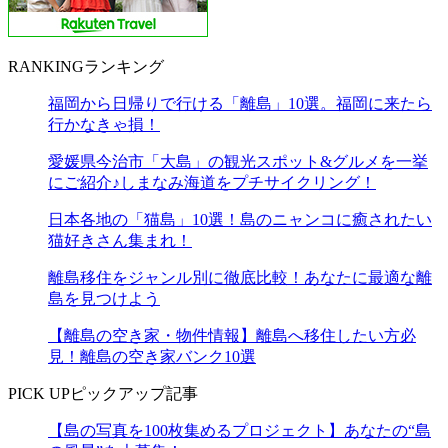
RANKING
ランキング
福岡から日帰りで行ける「離島」10選。福岡に来たら
行かなきゃ損！
愛媛県今治市「大島」の観光スポット&グルメを一挙
にご紹介♪しまなみ海道をプチサイクリング！
日本各地の「猫島」10選！島のニャンコに癒されたい
猫好きさん集まれ！
離島移住をジャンル別に徹底比較！あなたに最適な離
島を見つけよう
【離島の空き家・物件情報】離島へ移住したい方必
見！離島の空き家バンク10選
PICK UP
ピックアップ記事
【島の写真を100枚集めるプロジェクト】あなたの“島