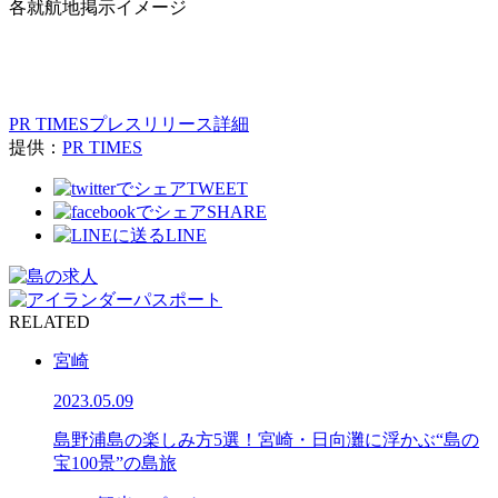
各就航地掲示イメージ
PR TIMESプレスリリース詳細
提供：
PR TIMES
TWEET
SHARE
LINE
RELATED
宮崎
2023.05.09
島野浦島の楽しみ方5選！宮崎・日向灘に浮かぶ“島の
宝100景”の島旅