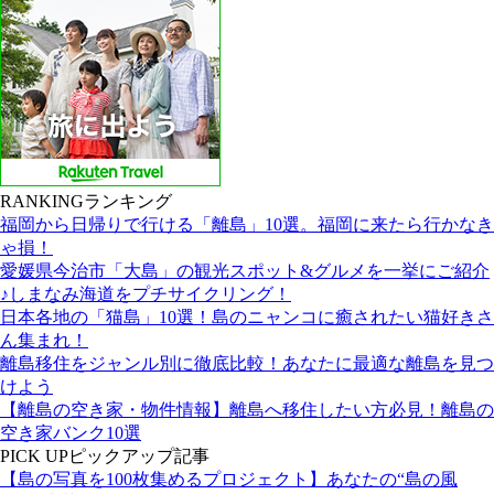
RANKING
ランキング
福岡から日帰りで行ける「離島」10選。福岡に来たら行かなき
ゃ損！
愛媛県今治市「大島」の観光スポット&グルメを一挙にご紹介
♪しまなみ海道をプチサイクリング！
日本各地の「猫島」10選！島のニャンコに癒されたい猫好きさ
ん集まれ！
離島移住をジャンル別に徹底比較！あなたに最適な離島を見つ
けよう
【離島の空き家・物件情報】離島へ移住したい方必見！離島の
空き家バンク10選
PICK UP
ピックアップ記事
【島の写真を100枚集めるプロジェクト】あなたの“島の風