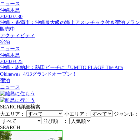
ニュース
沖縄本島
2020.07.30
沖縄・糸満市：沖縄最大級の海上アスレチック付き宿泊プラン
販売中
アクティビティ
宿泊
ニュース
沖縄本島
2020.03.25
沖縄・恩納村：熱田ビーチに『UMITO PLAGE The Atta
Okinawa』4/13グランドオープン！
宿泊
ニュース
SEARCH
詳細検索
大エリア：
小エリア：
ジャンル：
並び順 ：
SEARCH