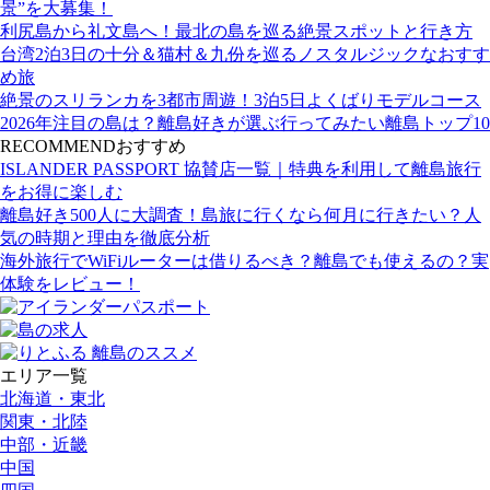
景”を大募集！
利尻島から礼文島へ！最北の島を巡る絶景スポットと行き方
台湾2泊3日の十分＆猫村＆九份を巡るノスタルジックなおすす
め旅
絶景のスリランカを3都市周遊！3泊5日よくばりモデルコース
2026年注目の島は？離島好きが選ぶ行ってみたい離島トップ10
RECOMMEND
おすすめ
ISLANDER PASSPORT 協賛店一覧｜特典を利用して離島旅行
をお得に楽しむ
離島好き500人に大調査！島旅に行くなら何月に行きたい？人
気の時期と理由を徹底分析
海外旅行でWiFiルーターは借りるべき？離島でも使えるの？実
体験をレビュー！
エリア一覧
北海道・東北
関東・北陸
中部・近畿
中国