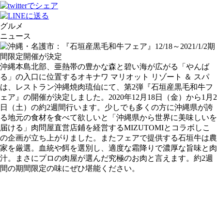
グルメ
ニュース
沖縄本島北部、亜熱帯の豊かな森と碧い海が広がる「やんば
る」の入口に位置するオキナワ マリオット リゾート ＆ スパ
は、レストラン沖縄焼肉琉仙にて、第2弾『石垣産黒毛和牛フ
ェア』の開催が決定しました。2020年12月18日（金）から1月2
日（土）の約2週間行います。少しでも多くの方に沖縄県が誇
る地元の食材を食べて欲しいと「沖縄県から世界に美味しいを
届ける」肉問屋直営店鋪を経営するMIZUTOMIとコラボしこ
の企画が立ち上がりました。またフェアで提供する石垣牛は農
家を厳選。血統や餌を選別し、適度な霜降りで濃厚な旨味と肉
汁。まさにプロの肉屋が選んだ究極のお肉と言えます。約2週
間の期間限定の味にぜひ堪能ください。