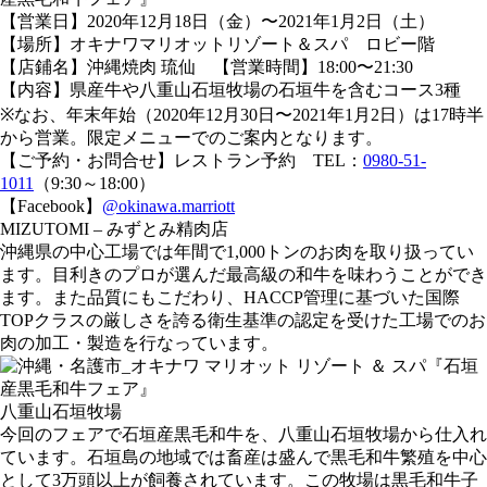
【営業日】2020年12月18日（金）〜2021年1月2日（土）
【場所】オキナワマリオットリゾート＆スパ ロビー階
【店鋪名】沖縄焼肉 琉仙 【営業時間】18:00〜21:30
【内容】県産牛や八重山石垣牧場の石垣牛を含むコース3種
※なお、年末年始（2020年12月30日〜2021年1月2日）は17時半
から営業。限定メニューでのご案内となります。
【ご予約・お問合せ】レストラン予約 TEL：
0980-51-
1011
（9:30～18:00）
【Facebook】
@okinawa.marriott
MIZUTOMI – みずとみ精肉店
沖縄県の中心工場では年間で1,000トンのお肉を取り扱ってい
ます。目利きのプロが選んだ最高級の和牛を味わうことができ
ます。また品質にもこだわり、HACCP管理に基づいた国際
TOPクラスの厳しさを誇る衛生基準の認定を受けた工場でのお
肉の加工・製造を行なっています。
八重山石垣牧場
今回のフェアで石垣産黒毛和牛を、八重山石垣牧場から仕入れ
ています。石垣島の地域では畜産は盛んで黒毛和牛繁殖を中心
として3万頭以上が飼養されています。この牧場は黒毛和牛子