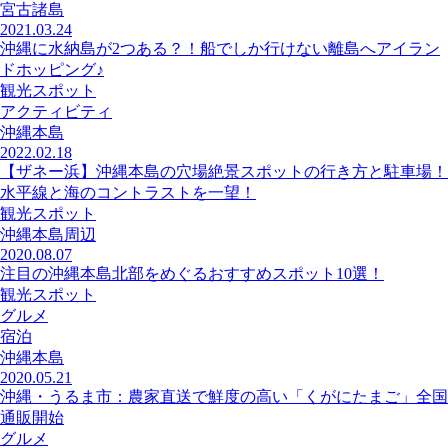
宮古諸島
2021.03.24
沖縄に水納島が2つある？！船でしか行けない離島へアイラン
ドホッピング♪
観光スポット
アクティビティ
沖縄本島
2022.02.18
【ザネー浜】沖縄本島の穴場絶景スポットの行き方と駐車場！
水平線と海のコントラストを一望！
観光スポット
沖縄本島周辺
2020.08.07
注目の沖縄本島北部をめぐるおすすめスポット10選！
観光スポット
グルメ
宿泊
沖縄本島
2020.05.21
沖縄・うるま市：農家直送で鮮度の高い「くがにたまご」全国
通販開始
グルメ