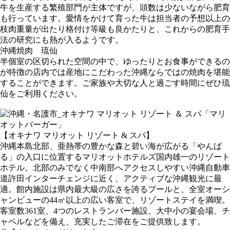
牛を生産する繁殖部門が主体ですが、頭数は少ないながら肥育
も行っています。愛情をかけて育った牛は担当者の予想以上の
枝肉重量が出たり格付け等級も良かたりと、これからの肥育手
法の研究にも熱が入るようです。
沖縄焼肉 琉仙
半個室の区切られた空間の中で、ゆったりとお食事ができるの
が特徴の店内では産地にこだわった沖縄ならではの焼肉を堪能
することができます。ご家族や大切な人と過ごす時間にぜひ琉
仙をご利用ください。
【オキナワ マリオット リゾート & スパ】​
沖縄本島北部、亜熱帯の豊かな森と碧い海が広がる「やんば
る」の入口に位置するマリオットホテルズ国内雄一のリゾート
ホテル。北部のみでなく中南部へアクセスしやすい沖縄自動車
道許田インターチェンジに近く、アクティブな沖縄観光に最
適。館内施設は県内最大級の広さを誇るプールと、全室オーシ
ャンビューの44㎡以上の広い客室で、リゾートステイを満喫。
客室数361室、4つのレストランバー施設、大中小の宴会場、チ
ャペルなどを備え、充実したご滞在をご提供致します。