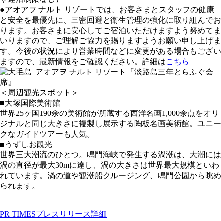
●アオアヲ ナルト リゾートでは、お客さまとスタッフの健康
と安全を最優先に、三密回避と衛生管理の強化に取り組んでお
ります。お客さまに安心してご宿泊いただけますよう努めてま
いりますので、ご理解ご協力を賜りますようお願い申し上げま
す。今後の状況により営業時間などに変更がある場合もござい
ますので、最新情報をご確認ください。詳細は
こちら
＜周辺観光スポット＞
■大塚国際美術館
世界25ヶ国190余の美術館が所蔵する西洋名画1,000余点をオリ
ジナルと同じ大きさに複製し展示する陶板名画美術館。ユニー
クなガイドツアーも人気。
■うずしお観光
世界三大潮流のひとつ。鳴門海峡で発生する渦潮は、大潮には
渦の直径が最大30mに達し、渦の大きさは世界最大規模といわ
れています。渦の道や観潮船クルージング、鳴門公園から眺め
られます。
PR TIMESプレスリリース詳細