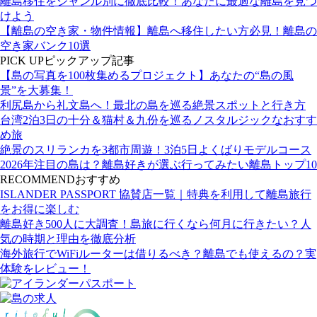
離島移住をジャンル別に徹底比較！あなたに最適な離島を見つ
けよう
【離島の空き家・物件情報】離島へ移住したい方必見！離島の
空き家バンク10選
PICK UP
ピックアップ記事
【島の写真を100枚集めるプロジェクト】あなたの“島の風
景”を大募集！
利尻島から礼文島へ！最北の島を巡る絶景スポットと行き方
台湾2泊3日の十分＆猫村＆九份を巡るノスタルジックなおすす
め旅
絶景のスリランカを3都市周遊！3泊5日よくばりモデルコース
2026年注目の島は？離島好きが選ぶ行ってみたい離島トップ10
RECOMMEND
おすすめ
ISLANDER PASSPORT 協賛店一覧｜特典を利用して離島旅行
をお得に楽しむ
離島好き500人に大調査！島旅に行くなら何月に行きたい？人
気の時期と理由を徹底分析
海外旅行でWiFiルーターは借りるべき？離島でも使えるの？実
体験をレビュー！