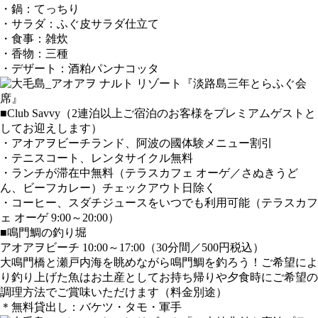
・鍋：てっちり
・サラダ：ふぐ皮サラダ仕立て
・食事：雑炊
・香物：三種
・デザート：酒粕パンナコッタ
■Club Savvy（2連泊以上ご宿泊のお客様をプレミアムゲストと
してお迎えします）
・アオアヲビーチランド、阿波の國体験メニュー割引
・テニスコート、レンタサイクル無料
・ランチが滞在中無料（テラスカフェ オーゲ／さぬきうど
ん、ビーフカレー）チェックアウト日除く
・コーヒー、スダチジュースをいつでも利用可能（テラスカフ
ェ オーゲ 9:00～20:00）
■鳴門鯛の釣り堀
アオアヲビーチ 10:00～17:00（30分間／500円税込）
大鳴門橋と瀬戸内海を眺めながら鳴門鯛を釣ろう！ご希望によ
り釣り上げた魚はお土産としてお持ち帰りや夕食時にご希望の
調理方法でご賞味いただけます（料金別途）
＊無料貸出し：バケツ・タモ・軍手