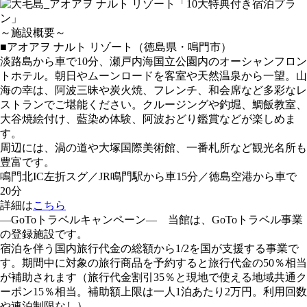
～施設概要～
■アオアヲ ナルト リゾート（徳島県・鳴門市）
淡路島から車で10分、瀬戸内海国立公園内のオーシャンフロン
トホテル。朝日やムーンロードを客室や天然温泉から一望。山
海の幸は、阿波三昧や炭火焼、フレンチ、和会席など多彩なレ
ストランでご堪能ください。クルージングや釣堀、鯛飯教室、
大谷焼絵付け、藍染め体験、阿波おどり鑑賞などが楽しめま
す。
周辺には、渦の道や大塚国際美術館、一番札所など観光名所も
豊富です。
鳴門北IC左折スグ／JR鳴門駅から車15分／徳島空港から車で
20分
詳細は
こちら
―GoToトラベルキャンペーン― 当館は、GoToトラベル事業
の登録施設です。
宿泊を伴う国内旅行代金の総額から1/2を国が支援する事業で
す。期間中に対象の旅行商品を予約すると旅行代金の50％相当
が補助されます（旅行代金割引35％と現地で使える地域共通ク
ーポン15％相当。補助額上限は一人1泊あたり2万円。利用回数
や連泊制限なし）