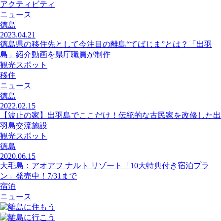
アクティビティ
ニュース
徳島
2023.04.21
徳島県の移住先として今注目の離島“てばじま”とは？「出羽
島」紹介動画を県庁職員が制作
観光スポット
移住
ニュース
徳島
2022.02.15
【波止の家】出羽島でここだけ！伝統的な古民家を改修した出
羽島交流施設
観光スポット
徳島
2020.06.15
大毛島：アオアヲ ナルト リゾート「10大特典付き宿泊プラ
ン」発売中！7/31まで
宿泊
ニュース