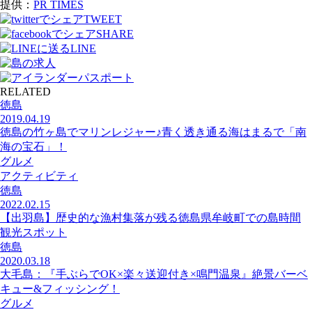
提供：
PR TIMES
TWEET
SHARE
LINE
RELATED
徳島
2019.04.19
徳島の竹ヶ島でマリンレジャー♪青く透き通る海はまるで「南
海の宝石」！
グルメ
アクティビティ
徳島
2022.02.15
【出羽島】歴史的な漁村集落が残る徳島県牟岐町での島時間
観光スポット
徳島
2020.03.18
大毛島：『手ぶらでOK×楽々送迎付き×鳴門温泉』絶景バーベ
キュー&フィッシング！
グルメ