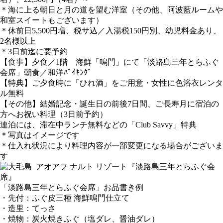
＊海に上る朝日と月の道を望む洋室（その他、阿波藍ルームや
和室スイートもございます）
＊休前日5,500円増、税サ込／入湯税150円別、幼児料金あり、
2名様以上
＊3日前迄に要予約
【食事】夕食／1階 海鮮「鳴門」にて「淡路島三年とらふぐ
会席」朝食／和洋ﾊﾞｲｷﾝｸﾞ
【特典】ご夕食時に「ひれ酒」をご用意・女性に色浴衣レンタ
ル無料
【その他】結婚記念・誕生日の前後7日間、ご長寿月に宿泊の
方へお祝い料理（3日前予約）
連泊には、滞在中ランチ無料などの「Club Savvy」特典
＊写真はイメージです
＊仕入れ状況により料理内容が一部変更になる場合がございま
す
「淡路島三年とらふぐ会席」お品書き例
・先付：ふぐ皮三種 海鮮鳴門仕立て
・造里：てっさ
・焼物：炭火焼きふぐ（塩ダレ、醤油ダレ）