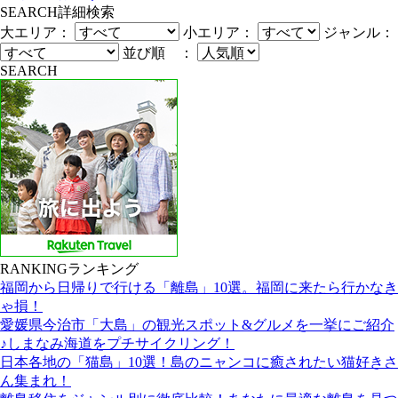
SEARCH
詳細検索
大エリア：
小エリア：
ジャンル：
並び順 ：
SEARCH
RANKING
ランキング
福岡から日帰りで行ける「離島」10選。福岡に来たら行かなき
ゃ損！
愛媛県今治市「大島」の観光スポット&グルメを一挙にご紹介
♪しまなみ海道をプチサイクリング！
日本各地の「猫島」10選！島のニャンコに癒されたい猫好きさ
ん集まれ！